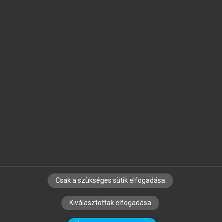
Jelöld meg a számodra fontos részeket, és
készíts
saját
jegyzeteket!
Egyéni előfizetéssel további
MeRSZ+ funkciókat
és
tartalmakat is elérhetsz.
Csak a szükséges sütik elfogadása
SZERZŐKNEK
CÉGEKNEK
KÖNYVTÁROSOKNAK
Kiválasztottak elfogadása
SZERKESZTÉSI ÉS LEKTORÁLÁSI ALAPELVEK