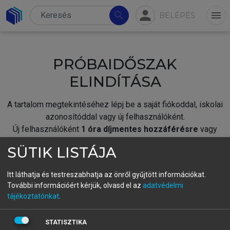
person
search
menu
BELÉPÉS
PRÓBAIDŐSZAK
ELINDÍTÁSA
A tartalom megtekintéséhez lépj be a saját fiókoddal, iskolai
azonosítóddal vagy új felhasználóként.
Új felhasználóként
1 óra díjmentes hozzáférésre
vagy
jogosult.
SÜTIK LISTÁJA
A próbaidőszak elindításához,
jelentkezz
be meglévő
fiókoddal,
vagy hozz létre új fiókot.
Itt láthatja és testreszabhatja az önről gyűjtött információkat.
További információért kérjük, olvasd el az
adatvédelmi
A regisztráció után a
próbaidőszak
automatikusan
elindul.
tájékoztatónkat
.
BELÉPÉS SAJÁT FIÓKKAL
STATISZTIKA