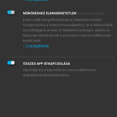
Kérek értesítést az Akadémiai Kiadó Zrt. újdonságairól,
akcióiról.
MŰKÖDÉSHEZ ELENGEDHETETLEN
(mindig szükséges)
Az
Adatkezelési tájékoztatóban
foglaltakat tudomásul
veszem és elfogadom.
Ezek a sütik elengedhetetlenek az oldalunkon történő
Az
Általános vásárlási feltételeket
, valamint a
szotar.net
és a
böngészéshez,a funkciók használatához, és a felhasználók
mersz.hu
oldalak licencszerződéseiben foglaltakat
nem tilthatják le azokat. A feltétlenül szükséges sütik közé
tudomásul veszem és elfogadom.
tartoznak többek között a személyre szabott beállításokat
kezelő sütik.
↓
3
szolgáltatás
KIPRÓBÁLOM
ÖSSZES APP ÁTKAPCSOLÁSA
Használja ezt a kapcsolót az összes alkalmazás
engedélyezéséhez/letiltásához.
MIÉRT ÉRDEMES A MERSZ ONLINE
OKOSKÖNYVTÁRAT HASZNÁLNI?