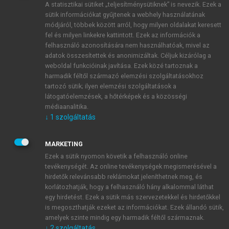
A statisztikai sütiket „teljesítménysütiknek” is nevezik. Ezek a
sütik információkat gyűjtenek a webhely használatának
módjáról, többek között arról, hogy milyen oldalakat keresett
ÚJ FIÓK LÉTREHOZÁSA
fel és milyen linkekre kattintott. Ezek az információk a
1 óra díjmentes hozzáférés
felhasználó azonosítására nem használhatóak, mivel az
adatok összesítettek és anonimizáltak. Céljuk kizárólag a
weboldal funkcióinak javítása. Ezek közé tartoznak a
E-MAIL-CÍM
harmadik féltől származó elemzési szolgáltatásokhoz
tartozó sütik; ilyen elemzési szolgáltatások a
látogatóelemzések, a hőtérképek és a közösségi
NÉV
médiaanalitika.
↓
1
szolgáltatás
JELSZÓ
MARKETING
Ezek a sütik nyomon követik a felhasználó online
tevékenységét. Az online tevékenységek megismerésével a
JELSZÓ ÚJRA
hirdetők relevánsabb reklámokat jeleníthetnek meg, és
korlátozhatják, hogy a felhasználó hány alkalommal láthat
egy hirdetést. Ezek a sütik más szervezetekkel és hirdetőkkel
is megoszthatják ezeket az információkat. Ezek állandó sütik,
Kérek értesítést a MeRSZ újdonságairól, akcióiról.
amelyek szinte mindig egy harmadik féltől származnak.
↓
2
szolgáltatás