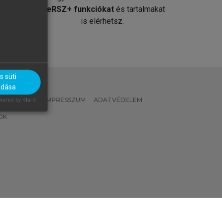
át
MeRSZ+ funkciókat
és tartalmakat
is elérhetsz.
 süti
adása
 IRÁNYELVEK
IMPRESSZUM
ADATVÉDELEM
ered by Klaro!
OK