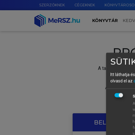
SZERZŐKNEK
CÉGEKNEK
KÖNYVTÁROSO
KÖNYVTÁR
KED
PR
SÜTIK
A tartalom megtek
Itt láthatja 
olvasd el az
A próbaidősza
S
A
w
m
BELÉPÉS SAJ
h
f
s