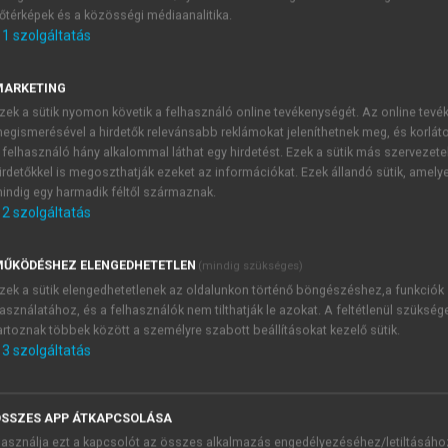
őtérképek és a közösségi médiaanalitika.
E-MAIL-CÍM
1
szolgáltatás
MARKETING
NÉV
zek a sütik nyomon követik a felhasználó online tevékenységét. Az online tev
egismerésével a hirdetők relevánsabb reklámokat jeleníthetnek meg, és korlát
 felhasználó hány alkalommal láthat egy hirdetést. Ezek a sütik más szervezete
JELSZÓ
irdetőkkel is megoszthatják ezeket az információkat. Ezek állandó sütik, amely
indig egy harmadik féltől származnak.
2
szolgáltatás
JELSZÓ ÚJRA
PÉS
ŰKÖDÉSHEZ ELENGEDHETETLEN
(mindig szükséges)
zek a sütik elengedhetetlenek az oldalunkon történő böngészéshez,a funkciók
asználatához, és a felhasználók nem tilthatják le azokat. A feltétlenül szükség
Kérek értesítést a MeRSZ új
artoznak többek között a személyre szabott beállításokat kezelő sütik.
Kérek értesítést az Akadémi
3
szolgáltatás
akcióiról.
 VAGY?
Az
Adatkezelési tájékozta
yi azonosítóval
veszem és elfogadom.
SSZES APP ÁTKAPCSOLÁSA
Az
Általános vásárlási felt
asználja ezt a kapcsolót az összes alkalmazás engedélyezéséhez/letiltásáho