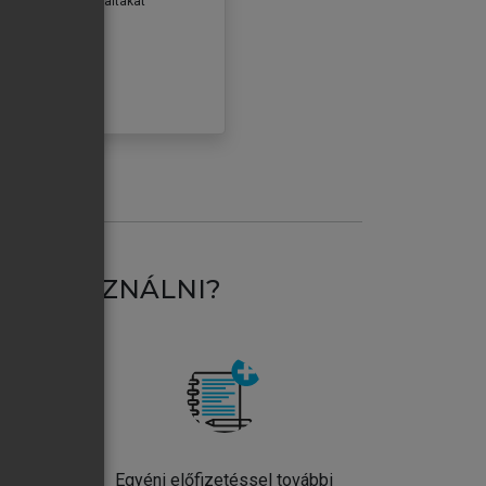
erződéseiben foglaltakat
ogadom.
ÓBÁLOM
AT HASZNÁLNI?
ntos
Egyéni előfizetéssel további