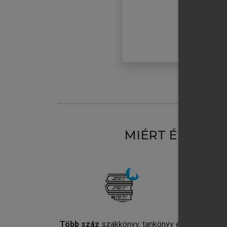
MIÉRT ÉRDEME
Több száz
szakkönyv, tankönyv és
Jel