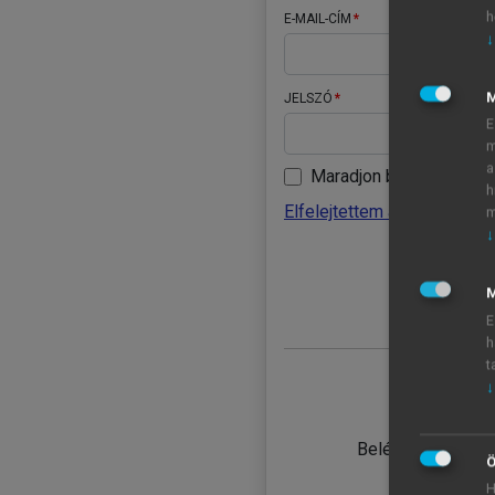
h
E-MAIL-CÍM
↓
JELSZÓ
E
m
a
Maradjon belépve
h
Elfelejtettem a jelszavamat
m
↓
BELÉ
M
E
h
t
↓
TANULÓ
Belépés intézmén
Ö
H