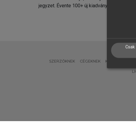
jegyzet. Évente 100+ új kiadvány.
kiadvá
Csak 
SZERZŐKNEK
CÉGEKNEK
KÖNYVTÁROSO
L
Verzió: 2.7.2