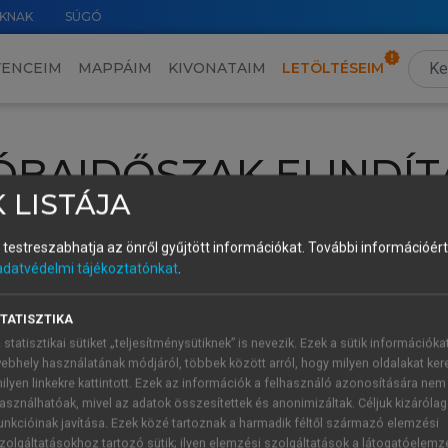
KNAK
SÚGÓ
VENCEIM
MAPPÁIM
KIVONATAIM
LETÖLTÉSEIM
ÓBAIDŐSZAK ELINDÍT
 LISTÁJA
intéséhez lépj be a saját fiókoddal, iskolai azonosítóddal vagy ú
és testreszabhatja az önről gyűjtött információkat.
További információért 
Új felhasználóként
1 óra díjmentes hozzáférésre
vagy jogosult
adatvédelmi tájékoztatónkat
.
k elindításához,
jelentkezz
be meglévő fiókoddal,
vagy hozz lé
A regisztráció után a
próbaidőszak
automatikusan
elindul.
TATISZTIKA
 statisztikai sütiket „teljesítménysütiknek” is nevezik. Ezek a sütik információka
ebhely használatának módjáról, többek között arról, hogy milyen oldalakat kere
ilyen linkekre kattintott. Ezek az információk a felhasználó azonosítására nem
ÚJ FIÓK 
ÁT FIÓKKAL
asználhatóak, mivel az adatok összesítettek és anonimizáltak. Céljuk kizáróla
1 óra díjme
unkcióinak javítása. Ezek közé tartoznak a harmadik féltől származó elemzési
zolgáltatásokhoz tartozó sütik; ilyen elemzési szolgáltatások a látogatóelemz