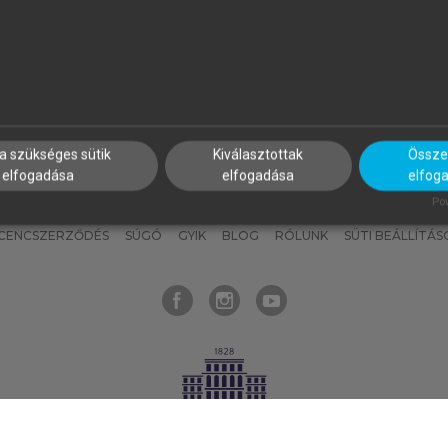
nyokat, hogy bármikor azonnal
részeket, és
készíts
saj
hozzájuk férhess!
jegyzeteket!
a szükséges sütik
Kiválasztottak
Összes
elfogadása
elfogadása
elfog
KNAK
SZERKESZTÉSI ÉS LEKTORÁLÁSI ALAPELVEK
MI – ÁLTALÁNOS
Pow
ICENCSZERZŐDÉS
SÚGÓ
GYIK
BLOG
RÓLUNK
SÜTI BEÁLLÍTÁS