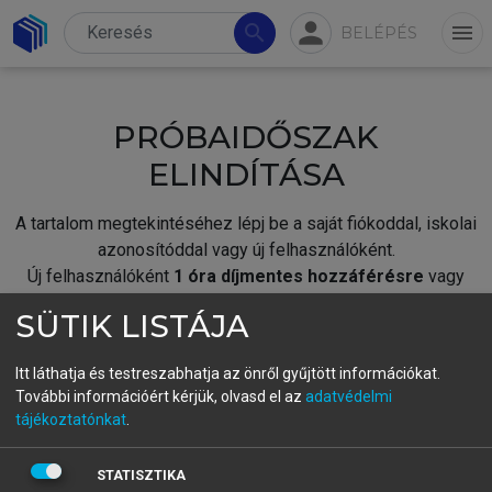
person
search
menu
BELÉPÉS
PRÓBAIDŐSZAK
ELINDÍTÁSA
A tartalom megtekintéséhez lépj be a saját fiókoddal, iskolai
azonosítóddal vagy új felhasználóként.
Új felhasználóként
1 óra díjmentes hozzáférésre
vagy
jogosult.
SÜTIK LISTÁJA
A próbaidőszak elindításához,
jelentkezz
be meglévő
fiókoddal,
vagy hozz létre új fiókot.
Itt láthatja és testreszabhatja az önről gyűjtött információkat.
További információért kérjük, olvasd el az
adatvédelmi
A regisztráció után a
próbaidőszak
automatikusan
elindul.
tájékoztatónkat
.
BELÉPÉS SAJÁT FIÓKKAL
STATISZTIKA