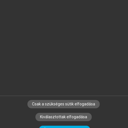
Jelöld meg a számodra fontos részeket, és
készíts
saját
jegyzeteket!
Egyéni előfizetéssel további
MeRSZ+ funkciókat
és
tartalmakat is elérhetsz.
Csak a szükséges sütik elfogadása
SZERZŐKNEK
CÉGEKNEK
KÖNYVTÁROSOKNAK
Kiválasztottak elfogadása
SZERKESZTÉSI ÉS LEKTORÁLÁSI ALAPELVEK