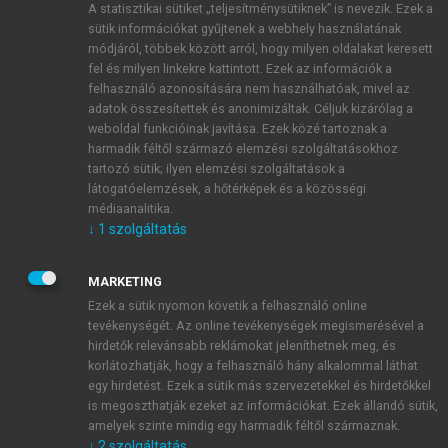
A statisztikai sütiket „teljesítménysütiknek” is nevezik. Ezek a
sütik információkat gyűjtenek a webhely használatának
módjáról, többek között arról, hogy milyen oldalakat keresett
ÚJ FIÓK LÉTREHOZÁSA
fel és milyen linkekre kattintott. Ezek az információk a
1 óra díjmentes hozzáférés
felhasználó azonosítására nem használhatóak, mivel az
adatok összesítettek és anonimizáltak. Céljuk kizárólag a
weboldal funkcióinak javítása. Ezek közé tartoznak a
E-MAIL-CÍM
harmadik féltől származó elemzési szolgáltatásokhoz
tartozó sütik; ilyen elemzési szolgáltatások a
látogatóelemzések, a hőtérképek és a közösségi
NÉV
médiaanalitika.
↓
1
szolgáltatás
JELSZÓ
MARKETING
Ezek a sütik nyomon követik a felhasználó online
tevékenységét. Az online tevékenységek megismerésével a
JELSZÓ ÚJRA
hirdetők relevánsabb reklámokat jeleníthetnek meg, és
korlátozhatják, hogy a felhasználó hány alkalommal láthat
egy hirdetést. Ezek a sütik más szervezetekkel és hirdetőkkel
is megoszthatják ezeket az információkat. Ezek állandó sütik,
Kérek értesítést a MeRSZ újdonságairól, akcióiról.
amelyek szinte mindig egy harmadik féltől származnak.
↓
2
szolgáltatás