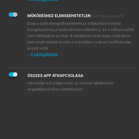
Kérek értesítést az Akadémiai Kiadó Zrt. újdonságairól,
akcióiról.
MŰKÖDÉSHEZ ELENGEDHETETLEN
(mindig szükséges)
Az
Adatkezelési tájékoztatóban
foglaltakat tudomásul
veszem és elfogadom.
Ezek a sütik elengedhetetlenek az oldalunkon történő
Az
Általános vásárlási feltételeket
, valamint a
szotar.net
és a
böngészéshez,a funkciók használatához, és a felhasználók
mersz.hu
oldalak licencszerződéseiben foglaltakat
nem tilthatják le azokat. A feltétlenül szükséges sütik közé
tudomásul veszem és elfogadom.
tartoznak többek között a személyre szabott beállításokat
kezelő sütik.
↓
3
szolgáltatás
KIPRÓBÁLOM
ÖSSZES APP ÁTKAPCSOLÁSA
Használja ezt a kapcsolót az összes alkalmazás
engedélyezéséhez/letiltásához.
MIÉRT ÉRDEMES A MERSZ ONLINE
OKOSKÖNYVTÁRAT HASZNÁLNI?