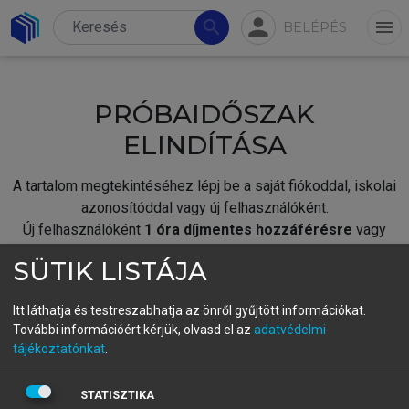
person
search
menu
BELÉPÉS
PRÓBAIDŐSZAK
ELINDÍTÁSA
A tartalom megtekintéséhez lépj be a saját fiókoddal, iskolai
azonosítóddal vagy új felhasználóként.
Új felhasználóként
1 óra díjmentes hozzáférésre
vagy
jogosult.
SÜTIK LISTÁJA
A próbaidőszak elindításához,
jelentkezz
be meglévő
fiókoddal,
vagy hozz létre új fiókot.
Itt láthatja és testreszabhatja az önről gyűjtött információkat.
További információért kérjük, olvasd el az
adatvédelmi
A regisztráció után a
próbaidőszak
automatikusan
elindul.
tájékoztatónkat
.
BELÉPÉS SAJÁT FIÓKKAL
STATISZTIKA