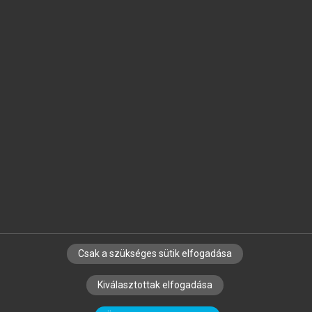
Jelöld meg a számodra fontos részeket, és
készíts
saját
jegyzeteket!
Egyéni előfizetéssel további
MeRSZ+ funkciókat
és
tartalmakat is elérhetsz.
Csak a szükséges sütik elfogadása
SZERZŐKNEK
CÉGEKNEK
KÖNYVTÁROSOKNAK
Kiválasztottak elfogadása
SZERKESZTÉSI ÉS LEKTORÁLÁSI ALAPELVEK