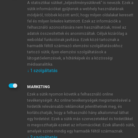
A statisztikai sütiket „teljesítménysütiknek” is nevezik. Ezek a
sütik információkat gyűjtenek a webhely használatának
módjáról, többek között arról, hogy milyen oldalakat keresett
ÚJ FIÓK LÉTREHOZÁSA
fel és milyen linkekre kattintott. Ezek az információk a
1 óra díjmentes hozzáférés
felhasználó azonosítására nem használhatóak, mivel az
adatok összesítettek és anonimizáltak. Céljuk kizárólag a
weboldal funkcióinak javítása. Ezek közé tartoznak a
E-MAIL-CÍM
harmadik féltől származó elemzési szolgáltatásokhoz
tartozó sütik; ilyen elemzési szolgáltatások a
látogatóelemzések, a hőtérképek és a közösségi
NÉV
médiaanalitika.
↓
1
szolgáltatás
JELSZÓ
MARKETING
Ezek a sütik nyomon követik a felhasználó online
tevékenységét. Az online tevékenységek megismerésével a
JELSZÓ ÚJRA
hirdetők relevánsabb reklámokat jeleníthetnek meg, és
korlátozhatják, hogy a felhasználó hány alkalommal láthat
egy hirdetést. Ezek a sütik más szervezetekkel és hirdetőkkel
is megoszthatják ezeket az információkat. Ezek állandó sütik,
Kérek értesítést a MeRSZ újdonságairól, akcióiról.
amelyek szinte mindig egy harmadik féltől származnak.
↓
2
szolgáltatás