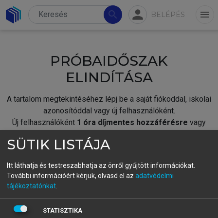
person
search
menu
BELÉPÉS
PRÓBAIDŐSZAK
ELINDÍTÁSA
A tartalom megtekintéséhez lépj be a saját fiókoddal, iskolai
azonosítóddal vagy új felhasználóként.
Új felhasználóként
1 óra díjmentes hozzáférésre
vagy
jogosult.
SÜTIK LISTÁJA
A próbaidőszak elindításához,
jelentkezz
be meglévő
fiókoddal,
vagy hozz létre új fiókot.
Itt láthatja és testreszabhatja az önről gyűjtött információkat.
További információért kérjük, olvasd el az
adatvédelmi
A regisztráció után a
próbaidőszak
automatikusan
elindul.
tájékoztatónkat
.
BELÉPÉS SAJÁT FIÓKKAL
STATISZTIKA