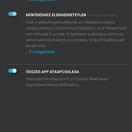
Kérek értesítést az Akadémiai Kiadó Zrt. újdonságairól,
akcióiról.
MŰKÖDÉSHEZ ELENGEDHETETLEN
(mindig szükséges)
Az
Adatkezelési tájékoztatóban
foglaltakat tudomásul
veszem és elfogadom.
Ezek a sütik elengedhetetlenek az oldalunkon történő
Az
Általános vásárlási feltételeket
, valamint a
szotar.net
és a
böngészéshez,a funkciók használatához, és a felhasználók
mersz.hu
oldalak licencszerződéseiben foglaltakat
nem tilthatják le azokat. A feltétlenül szükséges sütik közé
tudomásul veszem és elfogadom.
tartoznak többek között a személyre szabott beállításokat
kezelő sütik.
↓
3
szolgáltatás
KIPRÓBÁLOM
ÖSSZES APP ÁTKAPCSOLÁSA
Használja ezt a kapcsolót az összes alkalmazás
engedélyezéséhez/letiltásához.
MIÉRT ÉRDEMES A MERSZ ONLINE
OKOSKÖNYVTÁRAT HASZNÁLNI?