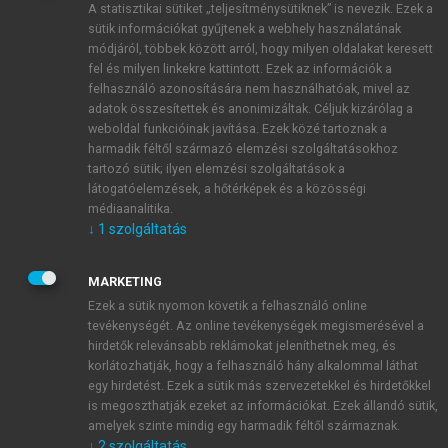
A statisztikai sütiket „teljesítménysütiknek” is nevezik. Ezek a
sütik információkat gyűjtenek a webhely használatának
módjáról, többek között arról, hogy milyen oldalakat keresett
ÚJ FIÓK LÉTREHOZÁSA
fel és milyen linkekre kattintott. Ezek az információk a
1 óra díjmentes hozzáférés
felhasználó azonosítására nem használhatóak, mivel az
adatok összesítettek és anonimizáltak. Céljuk kizárólag a
weboldal funkcióinak javítása. Ezek közé tartoznak a
E-MAIL-CÍM
harmadik féltől származó elemzési szolgáltatásokhoz
tartozó sütik; ilyen elemzési szolgáltatások a
látogatóelemzések, a hőtérképek és a közösségi
NÉV
médiaanalitika.
↓
1
szolgáltatás
JELSZÓ
MARKETING
Ezek a sütik nyomon követik a felhasználó online
tevékenységét. Az online tevékenységek megismerésével a
JELSZÓ ÚJRA
hirdetők relevánsabb reklámokat jeleníthetnek meg, és
korlátozhatják, hogy a felhasználó hány alkalommal láthat
egy hirdetést. Ezek a sütik más szervezetekkel és hirdetőkkel
is megoszthatják ezeket az információkat. Ezek állandó sütik,
Kérek értesítést a MeRSZ újdonságairól, akcióiról.
amelyek szinte mindig egy harmadik féltől származnak.
↓
2
szolgáltatás