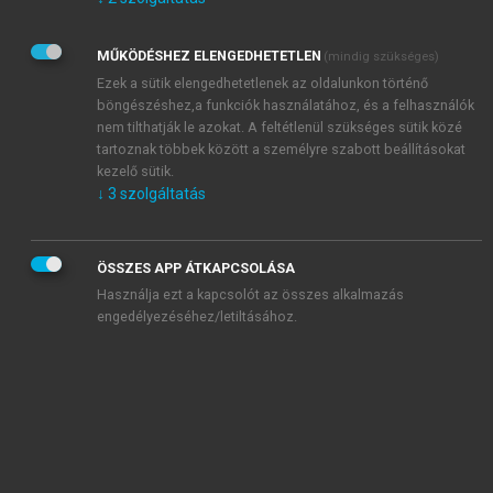
Kérek értesítést az Akadémiai Kiadó Zrt. újdonságairól,
akcióiról.
MŰKÖDÉSHEZ ELENGEDHETETLEN
(mindig szükséges)
Az
Adatkezelési tájékoztatóban
foglaltakat tudomásul
veszem és elfogadom.
Ezek a sütik elengedhetetlenek az oldalunkon történő
Az
Általános vásárlási feltételeket
, valamint a
szotar.net
és a
böngészéshez,a funkciók használatához, és a felhasználók
mersz.hu
oldalak licencszerződéseiben foglaltakat
nem tilthatják le azokat. A feltétlenül szükséges sütik közé
tudomásul veszem és elfogadom.
tartoznak többek között a személyre szabott beállításokat
kezelő sütik.
↓
3
szolgáltatás
KIPRÓBÁLOM
ÖSSZES APP ÁTKAPCSOLÁSA
Használja ezt a kapcsolót az összes alkalmazás
engedélyezéséhez/letiltásához.
MIÉRT ÉRDEMES A MERSZ ONLINE
OKOSKÖNYVTÁRAT HASZNÁLNI?