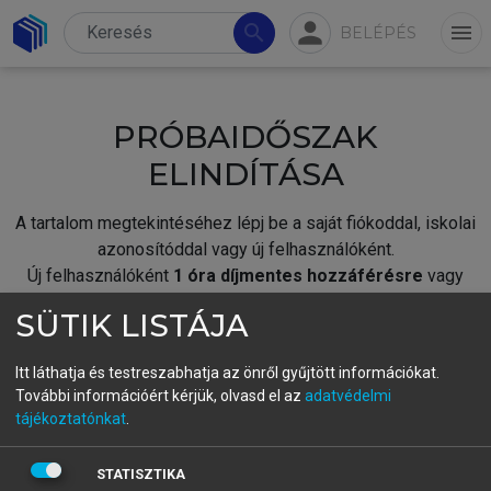
person
search
menu
BELÉPÉS
PRÓBAIDŐSZAK
ELINDÍTÁSA
A tartalom megtekintéséhez lépj be a saját fiókoddal, iskolai
azonosítóddal vagy új felhasználóként.
Új felhasználóként
1 óra díjmentes hozzáférésre
vagy
jogosult.
SÜTIK LISTÁJA
A próbaidőszak elindításához,
jelentkezz
be meglévő
fiókoddal,
vagy hozz létre új fiókot.
Itt láthatja és testreszabhatja az önről gyűjtött információkat.
További információért kérjük, olvasd el az
adatvédelmi
A regisztráció után a
próbaidőszak
automatikusan
elindul.
tájékoztatónkat
.
BELÉPÉS SAJÁT FIÓKKAL
STATISZTIKA