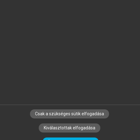
Jelöld meg a számodra fontos részeket, és
készíts
saját
jegyzeteket!
Egyéni előfizetéssel további
MeRSZ+ funkciókat
és
tartalmakat is elérhetsz.
Csak a szükséges sütik elfogadása
SZERZŐKNEK
CÉGEKNEK
KÖNYVTÁROSOKNAK
Kiválasztottak elfogadása
SZERKESZTÉSI ÉS LEKTORÁLÁSI ALAPELVEK