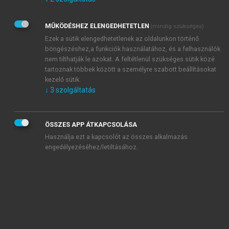
Kérek értesítést az Akadémiai Kiadó Zrt. újdonságairól,
akcióiról.
MŰKÖDÉSHEZ ELENGEDHETETLEN
(mindig szükséges)
Az
Adatkezelési tájékoztatóban
foglaltakat tudomásul
veszem és elfogadom.
Ezek a sütik elengedhetetlenek az oldalunkon történő
Az
Általános vásárlási feltételeket
, valamint a
szotar.net
és a
böngészéshez,a funkciók használatához, és a felhasználók
mersz.hu
oldalak licencszerződéseiben foglaltakat
nem tilthatják le azokat. A feltétlenül szükséges sütik közé
tudomásul veszem és elfogadom.
tartoznak többek között a személyre szabott beállításokat
kezelő sütik.
↓
3
szolgáltatás
KIPRÓBÁLOM
ÖSSZES APP ÁTKAPCSOLÁSA
Használja ezt a kapcsolót az összes alkalmazás
engedélyezéséhez/letiltásához.
MIÉRT ÉRDEMES A MERSZ ONLINE
OKOSKÖNYVTÁRAT HASZNÁLNI?