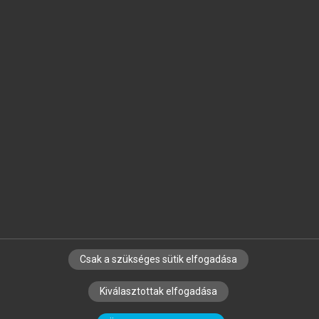
Jelöld meg a számodra fontos részeket, és
készíts
saját
jegyzeteket!
Egyéni előfizetéssel további
MeRSZ+ funkciókat
és
tartalmakat is elérhetsz.
Csak a szükséges sütik elfogadása
SZERZŐKNEK
CÉGEKNEK
KÖNYVTÁROSOKNAK
Kiválasztottak elfogadása
SZERKESZTÉSI ÉS LEKTORÁLÁSI ALAPELVEK