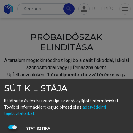
person
search
menu
BELÉPÉS
PRÓBAIDŐSZAK
ELINDÍTÁSA
A tartalom megtekintéséhez lépj be a saját fiókoddal, iskolai
azonosítóddal vagy új felhasználóként.
Új felhasználóként
1 óra díjmentes hozzáférésre
vagy
jogosult.
SÜTIK LISTÁJA
A próbaidőszak elindításához,
jelentkezz
be meglévő
fiókoddal,
vagy hozz létre új fiókot.
Itt láthatja és testreszabhatja az önről gyűjtött információkat.
További információért kérjük, olvasd el az
adatvédelmi
A regisztráció után a
próbaidőszak
automatikusan
elindul.
tájékoztatónkat
.
BELÉPÉS SAJÁT FIÓKKAL
STATISZTIKA