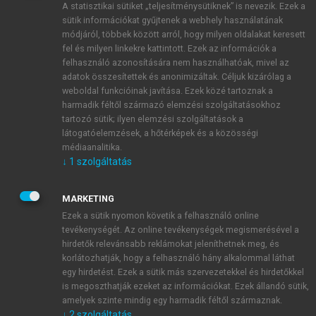
A statisztikai sütiket „teljesítménysütiknek” is nevezik. Ezek a
sütik információkat gyűjtenek a webhely használatának
módjáról, többek között arról, hogy milyen oldalakat keresett
ÚJ FIÓK LÉTREHOZÁSA
fel és milyen linkekre kattintott. Ezek az információk a
1 óra díjmentes hozzáférés
felhasználó azonosítására nem használhatóak, mivel az
adatok összesítettek és anonimizáltak. Céljuk kizárólag a
weboldal funkcióinak javítása. Ezek közé tartoznak a
E-MAIL-CÍM
harmadik féltől származó elemzési szolgáltatásokhoz
tartozó sütik; ilyen elemzési szolgáltatások a
látogatóelemzések, a hőtérképek és a közösségi
NÉV
médiaanalitika.
↓
1
szolgáltatás
JELSZÓ
MARKETING
Ezek a sütik nyomon követik a felhasználó online
tevékenységét. Az online tevékenységek megismerésével a
JELSZÓ ÚJRA
hirdetők relevánsabb reklámokat jeleníthetnek meg, és
korlátozhatják, hogy a felhasználó hány alkalommal láthat
egy hirdetést. Ezek a sütik más szervezetekkel és hirdetőkkel
is megoszthatják ezeket az információkat. Ezek állandó sütik,
Kérek értesítést a MeRSZ újdonságairól, akcióiról.
amelyek szinte mindig egy harmadik féltől származnak.
↓
2
szolgáltatás