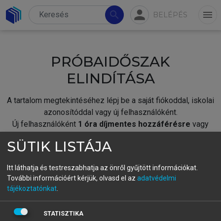
person
search
menu
BELÉPÉS
PRÓBAIDŐSZAK
ELINDÍTÁSA
A tartalom megtekintéséhez lépj be a saját fiókoddal, iskolai
azonosítóddal vagy új felhasználóként.
Új felhasználóként
1 óra díjmentes hozzáférésre
vagy
jogosult.
SÜTIK LISTÁJA
A próbaidőszak elindításához,
jelentkezz
be meglévő
fiókoddal,
vagy hozz létre új fiókot.
Itt láthatja és testreszabhatja az önről gyűjtött információkat.
További információért kérjük, olvasd el az
adatvédelmi
A regisztráció után a
próbaidőszak
automatikusan
elindul.
tájékoztatónkat
.
BELÉPÉS SAJÁT FIÓKKAL
STATISZTIKA