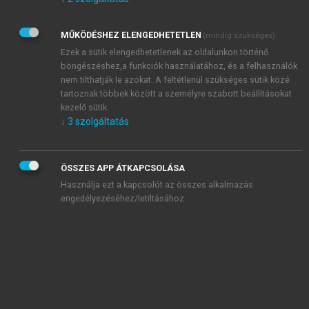
Kérek értesítést az Akadémiai Kiadó Zrt. újdonságairól,
akcióiról.
MŰKÖDÉSHEZ ELENGEDHETETLEN
(mindig szükséges)
Az
Adatkezelési tájékoztatóban
foglaltakat tudomásul
veszem és elfogadom.
Ezek a sütik elengedhetetlenek az oldalunkon történő
Az
Általános vásárlási feltételeket
, valamint a
szotar.net
és a
böngészéshez,a funkciók használatához, és a felhasználók
mersz.hu
oldalak licencszerződéseiben foglaltakat
nem tilthatják le azokat. A feltétlenül szükséges sütik közé
tudomásul veszem és elfogadom.
tartoznak többek között a személyre szabott beállításokat
kezelő sütik.
↓
3
szolgáltatás
KIPRÓBÁLOM
ÖSSZES APP ÁTKAPCSOLÁSA
Használja ezt a kapcsolót az összes alkalmazás
engedélyezéséhez/letiltásához.
MIÉRT ÉRDEMES A MERSZ ONLINE
OKOSKÖNYVTÁRAT HASZNÁLNI?