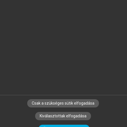
Jelöld meg a számodra fontos részeket, és
készíts
saját
jegyzeteket!
Egyéni előfizetéssel további
MeRSZ+ funkciókat
és
tartalmakat is elérhetsz.
Csak a szükséges sütik elfogadása
SZERZŐKNEK
CÉGEKNEK
KÖNYVTÁROSOKNAK
Kiválasztottak elfogadása
SZERKESZTÉSI ÉS LEKTORÁLÁSI ALAPELVEK