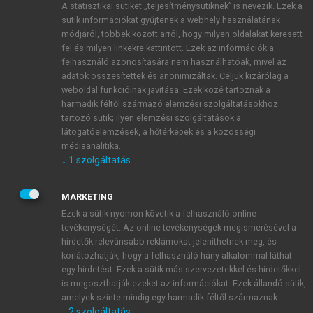
A statisztikai sütiket „teljesítménysütiknek” is nevezik. Ezek a
sütik információkat gyűjtenek a webhely használatának
módjáról, többek között arról, hogy milyen oldalakat keresett
ÚJ FIÓK LÉTREHOZÁSA
fel és milyen linkekre kattintott. Ezek az információk a
1 óra díjmentes hozzáférés
felhasználó azonosítására nem használhatóak, mivel az
adatok összesítettek és anonimizáltak. Céljuk kizárólag a
weboldal funkcióinak javítása. Ezek közé tartoznak a
E-MAIL-CÍM
harmadik féltől származó elemzési szolgáltatásokhoz
tartozó sütik; ilyen elemzési szolgáltatások a
látogatóelemzések, a hőtérképek és a közösségi
NÉV
médiaanalitika.
↓
1
szolgáltatás
JELSZÓ
MARKETING
Ezek a sütik nyomon követik a felhasználó online
tevékenységét. Az online tevékenységek megismerésével a
JELSZÓ ÚJRA
hirdetők relevánsabb reklámokat jeleníthetnek meg, és
korlátozhatják, hogy a felhasználó hány alkalommal láthat
egy hirdetést. Ezek a sütik más szervezetekkel és hirdetőkkel
is megoszthatják ezeket az információkat. Ezek állandó sütik,
Kérek értesítést a MeRSZ újdonságairól, akcióiról.
amelyek szinte mindig egy harmadik féltől származnak.
↓
2
szolgáltatás