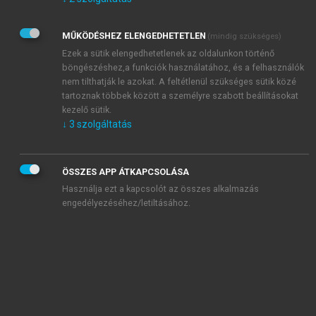
Kérek értesítést az Akadémiai Kiadó Zrt. újdonságairól,
akcióiról.
MŰKÖDÉSHEZ ELENGEDHETETLEN
(mindig szükséges)
Az
Adatkezelési tájékoztatóban
foglaltakat tudomásul
veszem és elfogadom.
Ezek a sütik elengedhetetlenek az oldalunkon történő
Az
Általános vásárlási feltételeket
, valamint a
szotar.net
és a
böngészéshez,a funkciók használatához, és a felhasználók
mersz.hu
oldalak licencszerződéseiben foglaltakat
nem tilthatják le azokat. A feltétlenül szükséges sütik közé
tudomásul veszem és elfogadom.
tartoznak többek között a személyre szabott beállításokat
kezelő sütik.
↓
3
szolgáltatás
KIPRÓBÁLOM
ÖSSZES APP ÁTKAPCSOLÁSA
Használja ezt a kapcsolót az összes alkalmazás
engedélyezéséhez/letiltásához.
MIÉRT ÉRDEMES A MERSZ ONLINE
OKOSKÖNYVTÁRAT HASZNÁLNI?