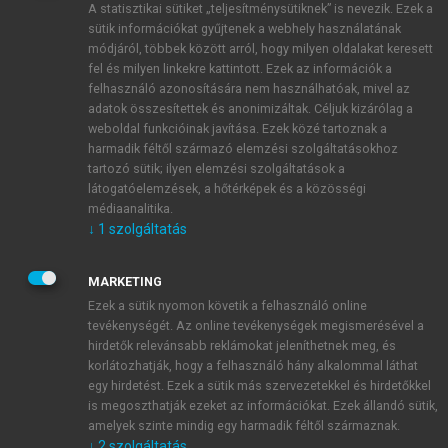
A statisztikai sütiket „teljesítménysütiknek” is nevezik. Ezek a
sütik információkat gyűjtenek a webhely használatának
módjáról, többek között arról, hogy milyen oldalakat keresett
ÚJ FIÓK LÉTREHOZÁSA
fel és milyen linkekre kattintott. Ezek az információk a
1 óra díjmentes hozzáférés
felhasználó azonosítására nem használhatóak, mivel az
adatok összesítettek és anonimizáltak. Céljuk kizárólag a
weboldal funkcióinak javítása. Ezek közé tartoznak a
E-MAIL-CÍM
harmadik féltől származó elemzési szolgáltatásokhoz
tartozó sütik; ilyen elemzési szolgáltatások a
látogatóelemzések, a hőtérképek és a közösségi
NÉV
médiaanalitika.
↓
1
szolgáltatás
JELSZÓ
MARKETING
Ezek a sütik nyomon követik a felhasználó online
tevékenységét. Az online tevékenységek megismerésével a
JELSZÓ ÚJRA
hirdetők relevánsabb reklámokat jeleníthetnek meg, és
korlátozhatják, hogy a felhasználó hány alkalommal láthat
egy hirdetést. Ezek a sütik más szervezetekkel és hirdetőkkel
is megoszthatják ezeket az információkat. Ezek állandó sütik,
Kérek értesítést a MeRSZ újdonságairól, akcióiról.
amelyek szinte mindig egy harmadik féltől származnak.
↓
2
szolgáltatás