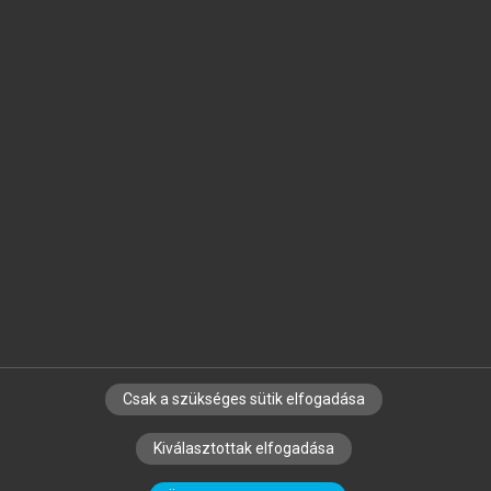
Jelöld meg a számodra fontos részeket, és
készíts
saját
jegyzeteket!
Egyéni előfizetéssel további
MeRSZ+ funkciókat
és
tartalmakat is elérhetsz.
Csak a szükséges sütik elfogadása
SZERZŐKNEK
CÉGEKNEK
KÖNYVTÁROSOKNAK
Kiválasztottak elfogadása
SZERKESZTÉSI ÉS LEKTORÁLÁSI ALAPELVEK