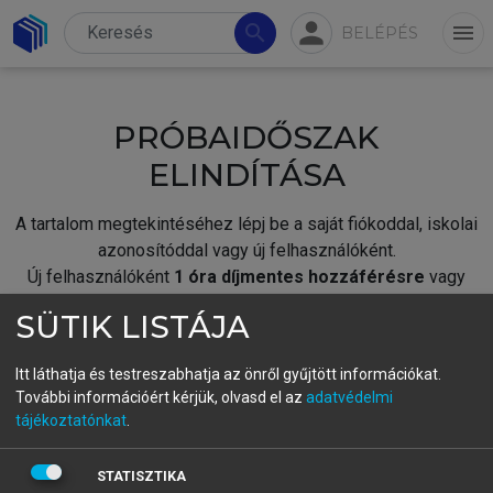
person
search
menu
BELÉPÉS
PRÓBAIDŐSZAK
ELINDÍTÁSA
A tartalom megtekintéséhez lépj be a saját fiókoddal, iskolai
azonosítóddal vagy új felhasználóként.
Új felhasználóként
1 óra díjmentes hozzáférésre
vagy
jogosult.
SÜTIK LISTÁJA
A próbaidőszak elindításához,
jelentkezz
be meglévő
fiókoddal,
vagy hozz létre új fiókot.
Itt láthatja és testreszabhatja az önről gyűjtött információkat.
További információért kérjük, olvasd el az
adatvédelmi
A regisztráció után a
próbaidőszak
automatikusan
elindul.
tájékoztatónkat
.
BELÉPÉS SAJÁT FIÓKKAL
STATISZTIKA