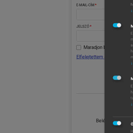
h
E-MAIL-CÍM
↓
JELSZÓ
E
m
a
Maradjon belépve
h
Elfelejtettem a jelszavamat
m
↓
BELÉ
M
E
h
t
↓
TANULÓ
Belépés intézmén
Ö
H