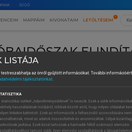
KNAK
SÚGÓ
VENCEIM
MAPPÁIM
KIVONATAIM
LETÖLTÉSEIM
ÓBAIDŐSZAK ELINDÍT
 LISTÁJA
intéséhez lépj be a saját fiókoddal, iskolai azonosítóddal vagy ú
és testreszabhatja az önről gyűjtött információkat.
További információért 
Új felhasználóként
1 óra díjmentes hozzáférésre
vagy jogosult
adatvédelmi tájékoztatónkat
.
k elindításához,
jelentkezz
be meglévő fiókoddal,
vagy hozz lé
A regisztráció után a
próbaidőszak
automatikusan
elindul.
TATISZTIKA
 statisztikai sütiket „teljesítménysütiknek” is nevezik. Ezek a sütik információka
ebhely használatának módjáról, többek között arról, hogy milyen oldalakat kere
ilyen linkekre kattintott. Ezek az információk a felhasználó azonosítására nem
ÚJ FIÓK 
ÁT FIÓKKAL
asználhatóak, mivel az adatok összesítettek és anonimizáltak. Céljuk kizáróla
1 óra díjme
unkcióinak javítása. Ezek közé tartoznak a harmadik féltől származó elemzési
zolgáltatásokhoz tartozó sütik; ilyen elemzési szolgáltatások a látogatóelemz