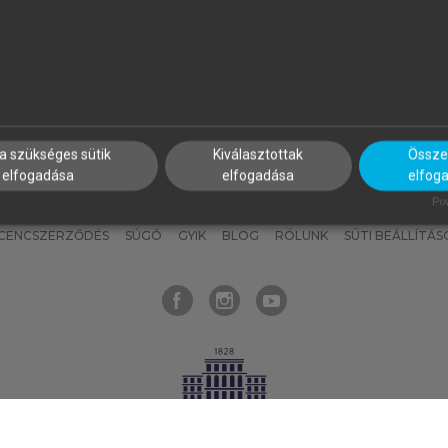
nyokat, hogy bármikor azonnal
részeket, és
készíts
saj
hozzájuk férhess!
jegyzeteket!
a szükséges sütik
Kiválasztottak
Összes
elfogadása
elfogadása
elfog
KNAK
SZERKESZTÉSI ÉS LEKTORÁLÁSI ALAPELVEK
MI – ÁLTALÁNOS
Pow
ICENCSZERZŐDÉS
SÚGÓ
GYIK
BLOG
RÓLUNK
SÜTI BEÁLLÍTÁS