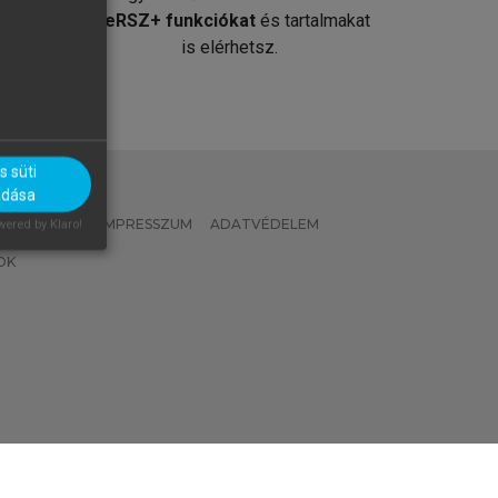
át
MeRSZ+ funkciókat
és tartalmakat
is elérhetsz.
 süti
adása
 IRÁNYELVEK
IMPRESSZUM
ADATVÉDELEM
ered by Klaro!
OK