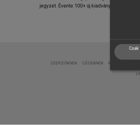
jegyzet. Évente 100+ új kiadvány.
kiadvá
Csak 
SZERZŐKNEK
CÉGEKNEK
KÖNYVTÁROSO
L
Verzió: 2.7.2