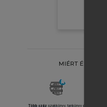
MIÉRT ÉRDEME
Több száz
szakkönyv, tankönyv és
Jel