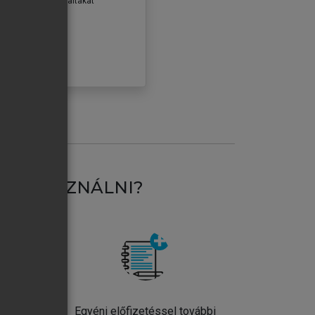
erződéseiben foglaltakat
ogadom.
ÓBÁLOM
AT HASZNÁLNI?
ntos
Egyéni előfizetéssel további