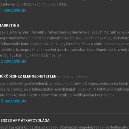
őtérképek és a közösségi médiaanalitika.
E-MAIL-CÍM
1
szolgáltatás
MARKETING
NÉV
zek a sütik nyomon követik a felhasználó online tevékenységét. Az online tev
egismerésével a hirdetők relevánsabb reklámokat jeleníthetnek meg, és korlát
 felhasználó hány alkalommal láthat egy hirdetést. Ezek a sütik más szervezete
JELSZÓ
irdetőkkel is megoszthatják ezeket az információkat. Ezek állandó sütik, amely
indig egy harmadik féltől származnak.
2
szolgáltatás
JELSZÓ ÚJRA
PÉS
ŰKÖDÉSHEZ ELENGEDHETETLEN
(mindig szükséges)
zek a sütik elengedhetetlenek az oldalunkon történő böngészéshez,a funkciók
asználatához, és a felhasználók nem tilthatják le azokat. A feltétlenül szükség
Kérek értesítést a MeRSZ új
artoznak többek között a személyre szabott beállításokat kezelő sütik.
Kérek értesítést az Akadémi
3
szolgáltatás
akcióiról.
 VAGY?
Az
Adatkezelési tájékozta
yi azonosítóval
veszem és elfogadom.
SSZES APP ÁTKAPCSOLÁSA
Az
Általános vásárlási felt
asználja ezt a kapcsolót az összes alkalmazás engedélyezéséhez/letiltásáho