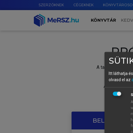
SZERZŐKNEK
CÉGEKNEK
KÖNYVTÁROSO
KÖNYVTÁR
KED
PR
SÜTIK
A tartalom megtek
Itt láthatja 
olvasd el az
A próbaidősza
S
A
w
m
BELÉPÉS SAJ
h
f
s