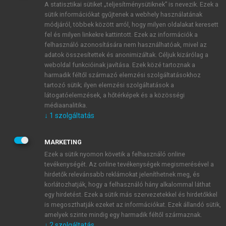
A statisztikai sütiket „teljesítménysütiknek” is nevezik. Ezek a
sütik információkat gyűjtenek a webhely használatának
módjáról, többek között arról, hogy milyen oldalakat keresett
ÚJ FIÓK LÉTREHOZÁSA
fel és milyen linkekre kattintott. Ezek az információk a
1 óra díjmentes hozzáférés
felhasználó azonosítására nem használhatóak, mivel az
adatok összesítettek és anonimizáltak. Céljuk kizárólag a
weboldal funkcióinak javítása. Ezek közé tartoznak a
E-MAIL-CÍM
harmadik féltől származó elemzési szolgáltatásokhoz
tartozó sütik; ilyen elemzési szolgáltatások a
látogatóelemzések, a hőtérképek és a közösségi
NÉV
médiaanalitika.
↓
1
szolgáltatás
JELSZÓ
MARKETING
Ezek a sütik nyomon követik a felhasználó online
tevékenységét. Az online tevékenységek megismerésével a
JELSZÓ ÚJRA
hirdetők relevánsabb reklámokat jeleníthetnek meg, és
korlátozhatják, hogy a felhasználó hány alkalommal láthat
egy hirdetést. Ezek a sütik más szervezetekkel és hirdetőkkel
is megoszthatják ezeket az információkat. Ezek állandó sütik,
Kérek értesítést a MeRSZ újdonságairól, akcióiról.
amelyek szinte mindig egy harmadik féltől származnak.
↓
2
szolgáltatás