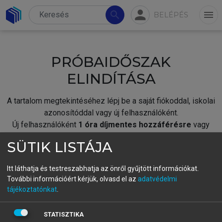
person
search
menu
BELÉPÉS
PRÓBAIDŐSZAK
ELINDÍTÁSA
A tartalom megtekintéséhez lépj be a saját fiókoddal, iskolai
azonosítóddal vagy új felhasználóként.
Új felhasználóként
1 óra díjmentes hozzáférésre
vagy
jogosult.
SÜTIK LISTÁJA
A próbaidőszak elindításához,
jelentkezz
be meglévő
fiókoddal,
vagy hozz létre új fiókot.
Itt láthatja és testreszabhatja az önről gyűjtött információkat.
További információért kérjük, olvasd el az
adatvédelmi
A regisztráció után a
próbaidőszak
automatikusan
elindul.
tájékoztatónkat
.
BELÉPÉS SAJÁT FIÓKKAL
STATISZTIKA