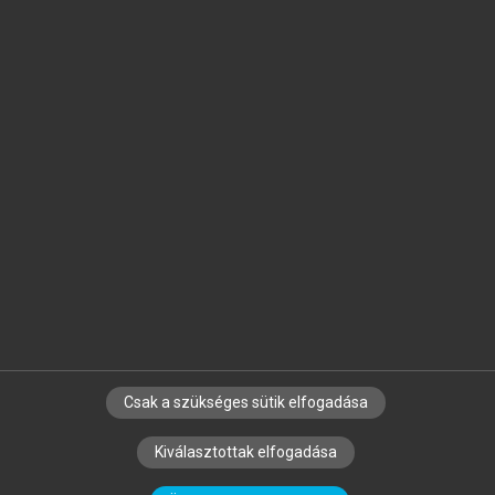
Jelöld meg a számodra fontos részeket, és
készíts
saját
jegyzeteket!
Egyéni előfizetéssel további
MeRSZ+ funkciókat
és
tartalmakat is elérhetsz.
Csak a szükséges sütik elfogadása
SZERZŐKNEK
CÉGEKNEK
KÖNYVTÁROSOKNAK
Kiválasztottak elfogadása
SZERKESZTÉSI ÉS LEKTORÁLÁSI ALAPELVEK