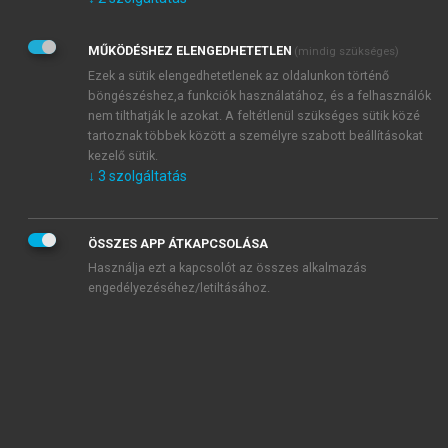
Kérek értesítést az Akadémiai Kiadó Zrt. újdonságairól,
akcióiról.
MŰKÖDÉSHEZ ELENGEDHETETLEN
(mindig szükséges)
Az
Adatkezelési tájékoztatóban
foglaltakat tudomásul
veszem és elfogadom.
Ezek a sütik elengedhetetlenek az oldalunkon történő
Az
Általános vásárlási feltételeket
, valamint a
szotar.net
és a
böngészéshez,a funkciók használatához, és a felhasználók
mersz.hu
oldalak licencszerződéseiben foglaltakat
nem tilthatják le azokat. A feltétlenül szükséges sütik közé
tudomásul veszem és elfogadom.
tartoznak többek között a személyre szabott beállításokat
kezelő sütik.
↓
3
szolgáltatás
KIPRÓBÁLOM
ÖSSZES APP ÁTKAPCSOLÁSA
Használja ezt a kapcsolót az összes alkalmazás
engedélyezéséhez/letiltásához.
MIÉRT ÉRDEMES A MERSZ ONLINE
OKOSKÖNYVTÁRAT HASZNÁLNI?