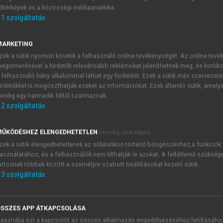
őtérképek és a közösségi médiaanalitika.
E-MAIL-CÍM
1
szolgáltatás
MARKETING
NÉV
zek a sütik nyomon követik a felhasználó online tevékenységét. Az online tev
egismerésével a hirdetők relevánsabb reklámokat jeleníthetnek meg, és korlát
 felhasználó hány alkalommal láthat egy hirdetést. Ezek a sütik más szervezete
JELSZÓ
irdetőkkel is megoszthatják ezeket az információkat. Ezek állandó sütik, amely
indig egy harmadik féltől származnak.
2
szolgáltatás
JELSZÓ ÚJRA
PÉS
ŰKÖDÉSHEZ ELENGEDHETETLEN
(mindig szükséges)
zek a sütik elengedhetetlenek az oldalunkon történő böngészéshez,a funkciók
asználatához, és a felhasználók nem tilthatják le azokat. A feltétlenül szükség
Kérek értesítést a MeRSZ új
artoznak többek között a személyre szabott beállításokat kezelő sütik.
Kérek értesítést az Akadémi
3
szolgáltatás
akcióiról.
 VAGY?
Az
Adatkezelési tájékozta
yi azonosítóval
veszem és elfogadom.
SSZES APP ÁTKAPCSOLÁSA
Az
Általános vásárlási felt
asználja ezt a kapcsolót az összes alkalmazás engedélyezéséhez/letiltásáho