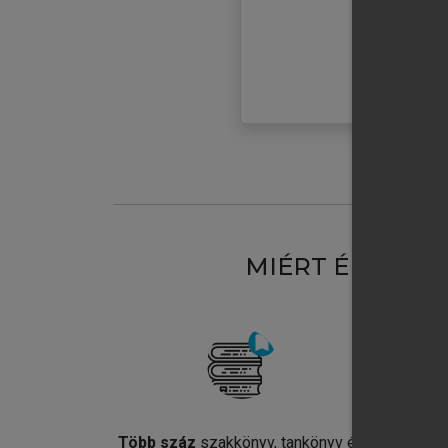
MIÉRT ÉRDEME
Több száz
szakkönyv, tankönyv és
Jel