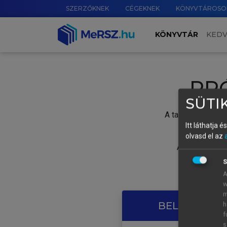
SZERZŐKNEK
CÉGEKNEK
KÖNYVTÁROSO
KÖNYVTÁR
KED
PR
SÜTIK
A tartalom megtek
Itt láthatja 
olvasd el az
A próbaidősza
S
A
w
m
BELÉPÉS SAJ
h
f
s