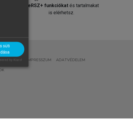
át
MeRSZ+ funkciókat
és tartalmakat
is elérhetsz.
 süti
adása
 IRÁNYELVEK
IMPRESSZUM
ADATVÉDELEM
ered by Klaro!
OK