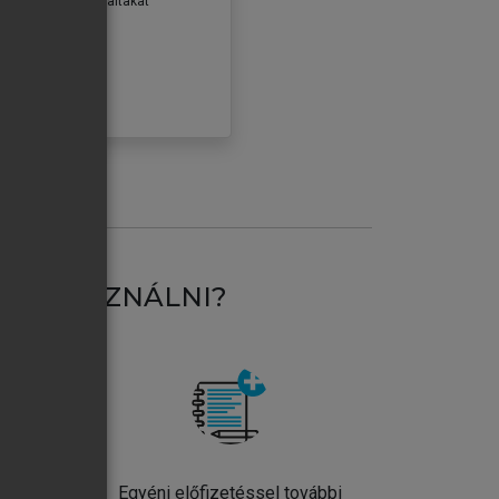
erződéseiben foglaltakat
ogadom.
ÓBÁLOM
AT HASZNÁLNI?
ntos
Egyéni előfizetéssel további