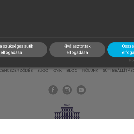
nyokat, hogy bármikor azonnal
részeket, és
készíts
saj
hozzájuk férhess!
jegyzeteket!
a szükséges sütik
Kiválasztottak
Összes
elfogadása
elfogadása
elfog
KNAK
SZERKESZTÉSI ÉS LEKTORÁLÁSI ALAPELVEK
MI – ÁLTALÁNOS
Pow
ICENCSZERZŐDÉS
SÚGÓ
GYIK
BLOG
RÓLUNK
SÜTI BEÁLLÍTÁS