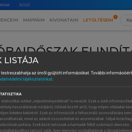
KNAK
SÚGÓ
VENCEIM
MAPPÁIM
KIVONATAIM
LETÖLTÉSEIM
ÓBAIDŐSZAK ELINDÍT
 LISTÁJA
intéséhez lépj be a saját fiókoddal, iskolai azonosítóddal vagy ú
és testreszabhatja az önről gyűjtött információkat.
További információért 
Új felhasználóként
1 óra díjmentes hozzáférésre
vagy jogosult
adatvédelmi tájékoztatónkat
.
k elindításához,
jelentkezz
be meglévő fiókoddal,
vagy hozz lé
A regisztráció után a
próbaidőszak
automatikusan
elindul.
TATISZTIKA
 statisztikai sütiket „teljesítménysütiknek” is nevezik. Ezek a sütik információka
ebhely használatának módjáról, többek között arról, hogy milyen oldalakat kere
ilyen linkekre kattintott. Ezek az információk a felhasználó azonosítására nem
ÚJ FIÓK 
ÁT FIÓKKAL
asználhatóak, mivel az adatok összesítettek és anonimizáltak. Céljuk kizáróla
1 óra díjme
unkcióinak javítása. Ezek közé tartoznak a harmadik féltől származó elemzési
zolgáltatásokhoz tartozó sütik; ilyen elemzési szolgáltatások a látogatóelemz