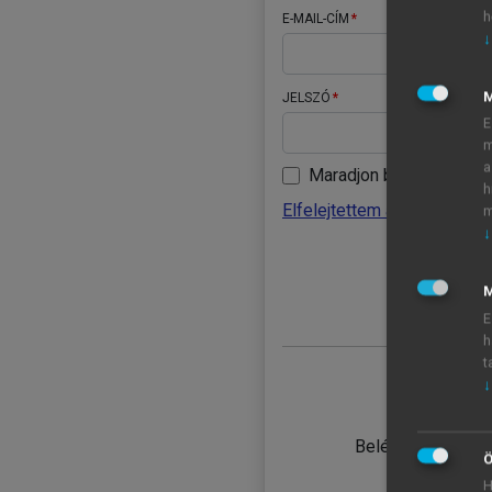
h
E-MAIL-CÍM
↓
JELSZÓ
E
m
a
Maradjon belépve
h
Elfelejtettem a jelszavamat
m
↓
BELÉ
M
E
h
t
↓
TANULÓ
Belépés intézmén
Ö
H