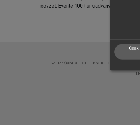
jegyzet. Évente 100+ új kiadvány.
kiadvá
Csak 
SZERZŐKNEK
CÉGEKNEK
KÖNYVTÁROSO
L
Verzió: 2.7.2