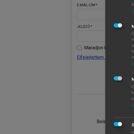
h
E-MAIL-CÍM
↓
JELSZÓ
E
m
a
Maradjon belépve
h
Elfelejtettem a jelszavamat
m
↓
BELÉ
M
E
h
t
↓
TANULÓ
Belépés intézmén
Ö
H