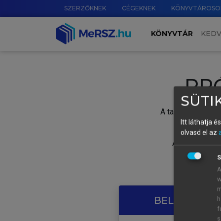
SZERZŐKNEK
CÉGEKNEK
KÖNYVTÁROSO
KÖNYVTÁR
KED
PR
SÜTIK
A tartalom megtek
Itt láthatja 
olvasd el az
A próbaidősza
S
A
w
m
BELÉPÉS SAJ
h
f
s