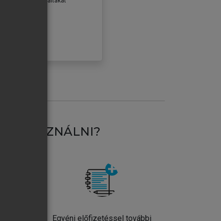
erződéseiben foglaltakat
ogadom.
ÓBÁLOM
AT HASZNÁLNI?
ntos
Egyéni előfizetéssel további