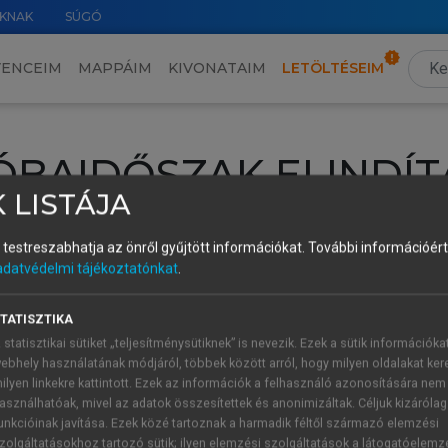
KNAK
SÚGÓ
VENCEIM
MAPPÁIM
KIVONATAIM
LETÖLTÉSEIM
ÓBAIDŐSZAK ELINDÍT
 LISTÁJA
intéséhez lépj be a saját fiókoddal, iskolai azonosítóddal vagy ú
és testreszabhatja az önről gyűjtött információkat.
További információért 
Új felhasználóként
1 óra díjmentes hozzáférésre
vagy jogosult
adatvédelmi tájékoztatónkat
.
k elindításához,
jelentkezz
be meglévő fiókoddal,
vagy hozz lé
A regisztráció után a
próbaidőszak
automatikusan
elindul.
TATISZTIKA
 statisztikai sütiket „teljesítménysütiknek” is nevezik. Ezek a sütik információka
ebhely használatának módjáról, többek között arról, hogy milyen oldalakat kere
ilyen linkekre kattintott. Ezek az információk a felhasználó azonosítására nem
ÚJ FIÓK 
ÁT FIÓKKAL
asználhatóak, mivel az adatok összesítettek és anonimizáltak. Céljuk kizáróla
1 óra díjme
unkcióinak javítása. Ezek közé tartoznak a harmadik féltől származó elemzési
zolgáltatásokhoz tartozó sütik; ilyen elemzési szolgáltatások a látogatóelemz