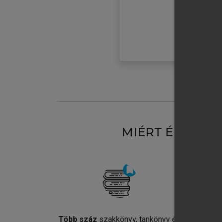
MIÉRT ÉRDEME
Több száz
szakkönyv, tankönyv és
Jel