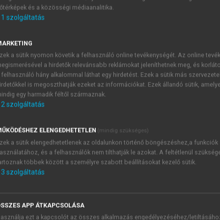
őtérképek és a közösségi médiaanalitika.
E-MAIL-CÍM
1
szolgáltatás
MARKETING
NÉV
zek a sütik nyomon követik a felhasználó online tevékenységét. Az online tev
egismerésével a hirdetők relevánsabb reklámokat jeleníthetnek meg, és korlát
 felhasználó hány alkalommal láthat egy hirdetést. Ezek a sütik más szervezete
JELSZÓ
irdetőkkel is megoszthatják ezeket az információkat. Ezek állandó sütik, amely
indig egy harmadik féltől származnak.
2
szolgáltatás
JELSZÓ ÚJRA
PÉS
ŰKÖDÉSHEZ ELENGEDHETETLEN
(mindig szükséges)
zek a sütik elengedhetetlenek az oldalunkon történő böngészéshez,a funkciók
asználatához, és a felhasználók nem tilthatják le azokat. A feltétlenül szükség
Kérek értesítést a MeRSZ új
artoznak többek között a személyre szabott beállításokat kezelő sütik.
Kérek értesítést az Akadémi
3
szolgáltatás
akcióiról.
 VAGY?
Az
Adatkezelési tájékozta
yi azonosítóval
veszem és elfogadom.
SSZES APP ÁTKAPCSOLÁSA
Az
Általános vásárlási felt
asználja ezt a kapcsolót az összes alkalmazás engedélyezéséhez/letiltásáho