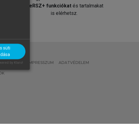
át
MeRSZ+ funkciókat
és tartalmakat
is elérhetsz.
 süti
adása
 IRÁNYELVEK
IMPRESSZUM
ADATVÉDELEM
ered by Klaro!
OK