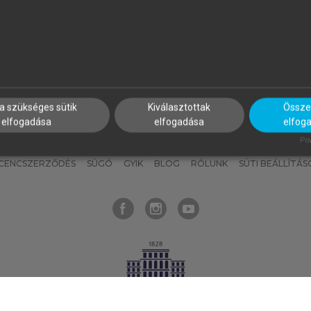
nyokat, hogy bármikor azonnal
részeket, és
készíts
saj
hozzájuk férhess!
jegyzeteket!
a szükséges sütik
Kiválasztottak
Összes
elfogadása
elfogadása
elfog
KNAK
SZERKESZTÉSI ÉS LEKTORÁLÁSI ALAPELVEK
MI – ÁLTALÁNOS
Pow
ICENCSZERZŐDÉS
SÚGÓ
GYIK
BLOG
RÓLUNK
SÜTI BEÁLLÍTÁS