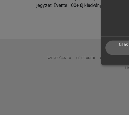
jegyzet. Évente 100+ új kiadvány.
kiadvá
Csak 
SZERZŐKNEK
CÉGEKNEK
KÖNYVTÁROSO
L
Verzió: 2.7.2