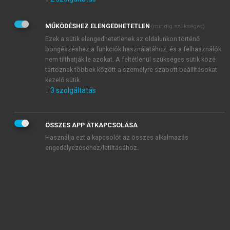
Kérek értesítést az Akadémiai Kiadó Zrt. újdonságairól,
akcióiról.
MŰKÖDÉSHEZ ELENGEDHETETLEN
(mindig szükséges)
Az
Adatkezelési tájékoztatóban
foglaltakat tudomásul
veszem és elfogadom.
Ezek a sütik elengedhetetlenek az oldalunkon történő
Az
Általános vásárlási feltételeket
, valamint a
szotar.net
és a
böngészéshez,a funkciók használatához, és a felhasználók
mersz.hu
oldalak licencszerződéseiben foglaltakat
nem tilthatják le azokat. A feltétlenül szükséges sütik közé
tudomásul veszem és elfogadom.
tartoznak többek között a személyre szabott beállításokat
kezelő sütik.
↓
3
szolgáltatás
KIPRÓBÁLOM
ÖSSZES APP ÁTKAPCSOLÁSA
Használja ezt a kapcsolót az összes alkalmazás
engedélyezéséhez/letiltásához.
MIÉRT ÉRDEMES A MERSZ ONLINE
OKOSKÖNYVTÁRAT HASZNÁLNI?