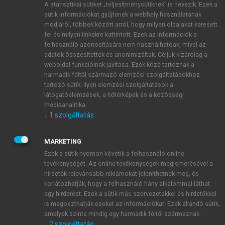
A statisztikai sütiket „teljesítménysütiknek” is nevezik. Ezek a
sütik információkat gyűjtenek a webhely használatának
módjáról, többek között arról, hogy milyen oldalakat keresett
ÚJ FIÓK LÉTREHOZÁSA
fel és milyen linkekre kattintott. Ezek az információk a
1 óra díjmentes hozzáférés
felhasználó azonosítására nem használhatóak, mivel az
adatok összesítettek és anonimizáltak. Céljuk kizárólag a
weboldal funkcióinak javítása. Ezek közé tartoznak a
E-MAIL-CÍM
harmadik féltől származó elemzési szolgáltatásokhoz
tartozó sütik; ilyen elemzési szolgáltatások a
látogatóelemzések, a hőtérképek és a közösségi
NÉV
médiaanalitika.
↓
1
szolgáltatás
JELSZÓ
MARKETING
Ezek a sütik nyomon követik a felhasználó online
tevékenységét. Az online tevékenységek megismerésével a
JELSZÓ ÚJRA
hirdetők relevánsabb reklámokat jeleníthetnek meg, és
korlátozhatják, hogy a felhasználó hány alkalommal láthat
egy hirdetést. Ezek a sütik más szervezetekkel és hirdetőkkel
is megoszthatják ezeket az információkat. Ezek állandó sütik,
Kérek értesítést a MeRSZ újdonságairól, akcióiról.
amelyek szinte mindig egy harmadik féltől származnak.
↓
2
szolgáltatás