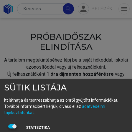
person
search
menu
BELÉPÉS
PRÓBAIDŐSZAK
ELINDÍTÁSA
A tartalom megtekintéséhez lépj be a saját fiókoddal, iskolai
azonosítóddal vagy új felhasználóként.
Új felhasználóként
1 óra díjmentes hozzáférésre
vagy
jogosult.
SÜTIK LISTÁJA
A próbaidőszak elindításához,
jelentkezz
be meglévő
fiókoddal,
vagy hozz létre új fiókot.
Itt láthatja és testreszabhatja az önről gyűjtött információkat.
További információért kérjük, olvasd el az
adatvédelmi
A regisztráció után a
próbaidőszak
automatikusan
elindul.
tájékoztatónkat
.
BELÉPÉS SAJÁT FIÓKKAL
STATISZTIKA