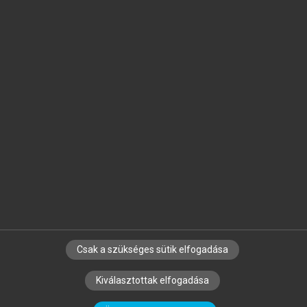
Jelöld meg a számodra fontos részeket, és
készíts
saját
jegyzeteket!
Egyéni előfizetéssel további
MeRSZ+ funkciókat
és
tartalmakat is elérhetsz.
Csak a szükséges sütik elfogadása
SZERZŐKNEK
CÉGEKNEK
KÖNYVTÁROSOKNAK
Kiválasztottak elfogadása
SZERKESZTÉSI ÉS LEKTORÁLÁSI ALAPELVEK