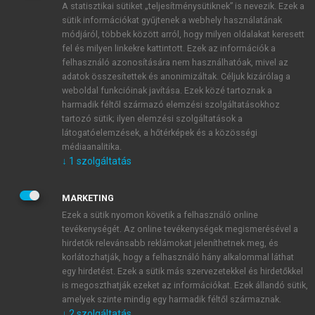
A statisztikai sütiket „teljesítménysütiknek” is nevezik. Ezek a
sütik információkat gyűjtenek a webhely használatának
módjáról, többek között arról, hogy milyen oldalakat keresett
ÚJ FIÓK LÉTREHOZÁSA
fel és milyen linkekre kattintott. Ezek az információk a
1 óra díjmentes hozzáférés
felhasználó azonosítására nem használhatóak, mivel az
adatok összesítettek és anonimizáltak. Céljuk kizárólag a
weboldal funkcióinak javítása. Ezek közé tartoznak a
E-MAIL-CÍM
harmadik féltől származó elemzési szolgáltatásokhoz
tartozó sütik; ilyen elemzési szolgáltatások a
látogatóelemzések, a hőtérképek és a közösségi
NÉV
médiaanalitika.
↓
1
szolgáltatás
JELSZÓ
MARKETING
Ezek a sütik nyomon követik a felhasználó online
tevékenységét. Az online tevékenységek megismerésével a
JELSZÓ ÚJRA
hirdetők relevánsabb reklámokat jeleníthetnek meg, és
korlátozhatják, hogy a felhasználó hány alkalommal láthat
egy hirdetést. Ezek a sütik más szervezetekkel és hirdetőkkel
is megoszthatják ezeket az információkat. Ezek állandó sütik,
Kérek értesítést a MeRSZ újdonságairól, akcióiról.
amelyek szinte mindig egy harmadik féltől származnak.
↓
2
szolgáltatás