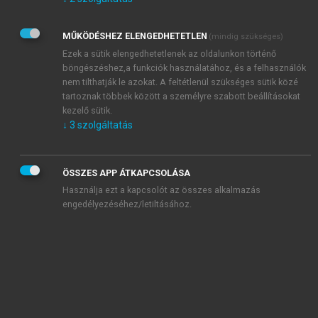
Kérek értesítést az Akadémiai Kiadó Zrt. újdonságairól,
akcióiról.
MŰKÖDÉSHEZ ELENGEDHETETLEN
(mindig szükséges)
Az
Adatkezelési tájékoztatóban
foglaltakat tudomásul
veszem és elfogadom.
Ezek a sütik elengedhetetlenek az oldalunkon történő
Az
Általános vásárlási feltételeket
, valamint a
szotar.net
és a
böngészéshez,a funkciók használatához, és a felhasználók
mersz.hu
oldalak licencszerződéseiben foglaltakat
nem tilthatják le azokat. A feltétlenül szükséges sütik közé
tudomásul veszem és elfogadom.
tartoznak többek között a személyre szabott beállításokat
kezelő sütik.
↓
3
szolgáltatás
KIPRÓBÁLOM
ÖSSZES APP ÁTKAPCSOLÁSA
Használja ezt a kapcsolót az összes alkalmazás
engedélyezéséhez/letiltásához.
MIÉRT ÉRDEMES A MERSZ ONLINE
OKOSKÖNYVTÁRAT HASZNÁLNI?