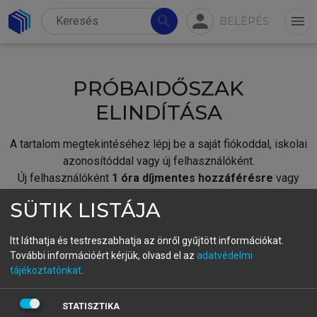
person
search
menu
BELÉPÉS
PRÓBAIDŐSZAK
ELINDÍTÁSA
A tartalom megtekintéséhez lépj be a saját fiókoddal, iskolai
azonosítóddal vagy új felhasználóként.
Új felhasználóként
1 óra díjmentes hozzáférésre
vagy
jogosult.
SÜTIK LISTÁJA
A próbaidőszak elindításához,
jelentkezz
be meglévő
fiókoddal,
vagy hozz létre új fiókot.
Itt láthatja és testreszabhatja az önről gyűjtött információkat.
További információért kérjük, olvasd el az
adatvédelmi
A regisztráció után a
próbaidőszak
automatikusan
elindul.
tájékoztatónkat
.
BELÉPÉS SAJÁT FIÓKKAL
STATISZTIKA