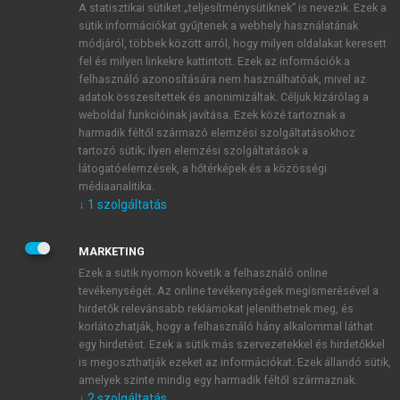
A statisztikai sütiket „teljesítménysütiknek” is nevezik. Ezek a
sütik információkat gyűjtenek a webhely használatának
módjáról, többek között arról, hogy milyen oldalakat keresett
ÚJ FIÓK LÉTREHOZÁSA
fel és milyen linkekre kattintott. Ezek az információk a
1 óra díjmentes hozzáférés
felhasználó azonosítására nem használhatóak, mivel az
adatok összesítettek és anonimizáltak. Céljuk kizárólag a
weboldal funkcióinak javítása. Ezek közé tartoznak a
E-MAIL-CÍM
harmadik féltől származó elemzési szolgáltatásokhoz
tartozó sütik; ilyen elemzési szolgáltatások a
látogatóelemzések, a hőtérképek és a közösségi
NÉV
médiaanalitika.
↓
1
szolgáltatás
JELSZÓ
MARKETING
Ezek a sütik nyomon követik a felhasználó online
tevékenységét. Az online tevékenységek megismerésével a
JELSZÓ ÚJRA
hirdetők relevánsabb reklámokat jeleníthetnek meg, és
korlátozhatják, hogy a felhasználó hány alkalommal láthat
egy hirdetést. Ezek a sütik más szervezetekkel és hirdetőkkel
is megoszthatják ezeket az információkat. Ezek állandó sütik,
Kérek értesítést a MeRSZ újdonságairól, akcióiról.
amelyek szinte mindig egy harmadik féltől származnak.
↓
2
szolgáltatás