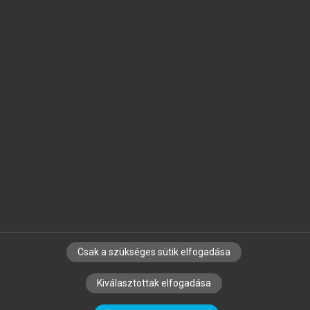
Jelöld meg a számodra fontos részeket, és
készíts
saját
jegyzeteket!
Egyéni előfizetéssel további
MeRSZ+ funkciókat
és
tartalmakat is elérhetsz.
Csak a szükséges sütik elfogadása
SZERZŐKNEK
CÉGEKNEK
KÖNYVTÁROSOKNAK
Kiválasztottak elfogadása
SZERKESZTÉSI ÉS LEKTORÁLÁSI ALAPELVEK