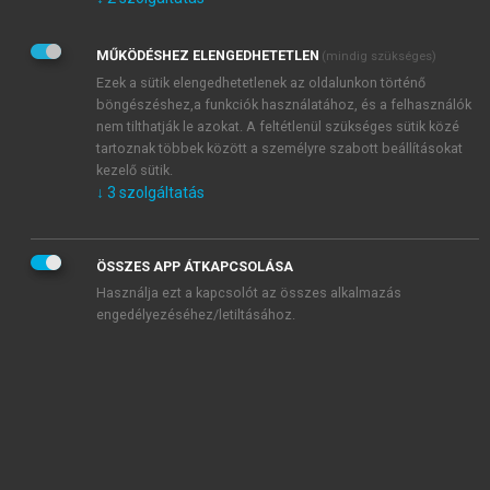
Kérek értesítést az Akadémiai Kiadó Zrt. újdonságairól,
akcióiról.
MŰKÖDÉSHEZ ELENGEDHETETLEN
(mindig szükséges)
Az
Adatkezelési tájékoztatóban
foglaltakat tudomásul
veszem és elfogadom.
Ezek a sütik elengedhetetlenek az oldalunkon történő
Az
Általános vásárlási feltételeket
, valamint a
szotar.net
és a
böngészéshez,a funkciók használatához, és a felhasználók
mersz.hu
oldalak licencszerződéseiben foglaltakat
nem tilthatják le azokat. A feltétlenül szükséges sütik közé
tudomásul veszem és elfogadom.
tartoznak többek között a személyre szabott beállításokat
kezelő sütik.
↓
3
szolgáltatás
KIPRÓBÁLOM
ÖSSZES APP ÁTKAPCSOLÁSA
Használja ezt a kapcsolót az összes alkalmazás
engedélyezéséhez/letiltásához.
MIÉRT ÉRDEMES A MERSZ ONLINE
OKOSKÖNYVTÁRAT HASZNÁLNI?