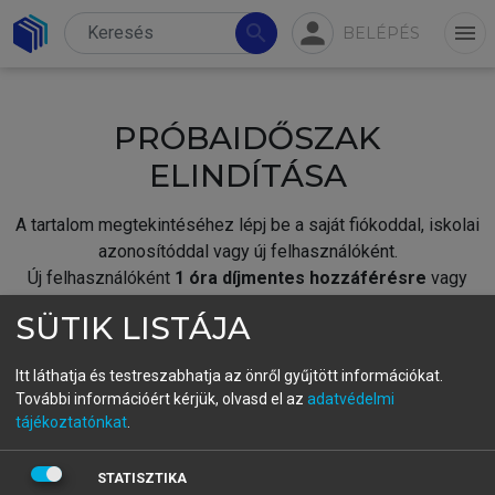
person
search
menu
BELÉPÉS
PRÓBAIDŐSZAK
ELINDÍTÁSA
A tartalom megtekintéséhez lépj be a saját fiókoddal, iskolai
azonosítóddal vagy új felhasználóként.
Új felhasználóként
1 óra díjmentes hozzáférésre
vagy
jogosult.
SÜTIK LISTÁJA
A próbaidőszak elindításához,
jelentkezz
be meglévő
fiókoddal,
vagy hozz létre új fiókot.
Itt láthatja és testreszabhatja az önről gyűjtött információkat.
További információért kérjük, olvasd el az
adatvédelmi
A regisztráció után a
próbaidőszak
automatikusan
elindul.
tájékoztatónkat
.
BELÉPÉS SAJÁT FIÓKKAL
STATISZTIKA