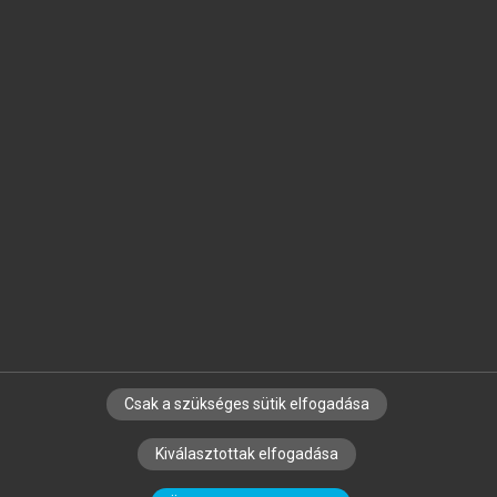
Jelöld meg a számodra fontos részeket, és
készíts
saját
jegyzeteket!
Egyéni előfizetéssel további
MeRSZ+ funkciókat
és
tartalmakat is elérhetsz.
Csak a szükséges sütik elfogadása
SZERZŐKNEK
CÉGEKNEK
KÖNYVTÁROSOKNAK
Kiválasztottak elfogadása
SZERKESZTÉSI ÉS LEKTORÁLÁSI ALAPELVEK