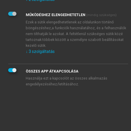
Kérek értesítést az Akadémiai Kiadó Zrt. újdonságairól,
akcióiról.
MŰKÖDÉSHEZ ELENGEDHETETLEN
(mindig szükséges)
Az
Adatkezelési tájékoztatóban
foglaltakat tudomásul
veszem és elfogadom.
Ezek a sütik elengedhetetlenek az oldalunkon történő
Az
Általános vásárlási feltételeket
, valamint a
szotar.net
és a
böngészéshez,a funkciók használatához, és a felhasználók
mersz.hu
oldalak licencszerződéseiben foglaltakat
nem tilthatják le azokat. A feltétlenül szükséges sütik közé
tudomásul veszem és elfogadom.
tartoznak többek között a személyre szabott beállításokat
kezelő sütik.
↓
3
szolgáltatás
KIPRÓBÁLOM
ÖSSZES APP ÁTKAPCSOLÁSA
Használja ezt a kapcsolót az összes alkalmazás
engedélyezéséhez/letiltásához.
MIÉRT ÉRDEMES A MERSZ ONLINE
OKOSKÖNYVTÁRAT HASZNÁLNI?