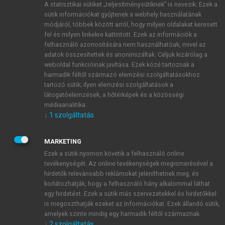
A statisztikai sütiket „teljesítménysütiknek” is nevezik. Ezek a
sütik információkat gyűjtenek a webhely használatának
módjáról, többek között arról, hogy milyen oldalakat keresett
ÚJ FIÓK LÉTREHOZÁSA
fel és milyen linkekre kattintott. Ezek az információk a
1 óra díjmentes hozzáférés
felhasználó azonosítására nem használhatóak, mivel az
adatok összesítettek és anonimizáltak. Céljuk kizárólag a
weboldal funkcióinak javítása. Ezek közé tartoznak a
E-MAIL-CÍM
harmadik féltől származó elemzési szolgáltatásokhoz
tartozó sütik; ilyen elemzési szolgáltatások a
látogatóelemzések, a hőtérképek és a közösségi
NÉV
médiaanalitika.
↓
1
szolgáltatás
JELSZÓ
MARKETING
Ezek a sütik nyomon követik a felhasználó online
tevékenységét. Az online tevékenységek megismerésével a
JELSZÓ ÚJRA
hirdetők relevánsabb reklámokat jeleníthetnek meg, és
korlátozhatják, hogy a felhasználó hány alkalommal láthat
egy hirdetést. Ezek a sütik más szervezetekkel és hirdetőkkel
is megoszthatják ezeket az információkat. Ezek állandó sütik,
Kérek értesítést a MeRSZ újdonságairól, akcióiról.
amelyek szinte mindig egy harmadik féltől származnak.
↓
2
szolgáltatás