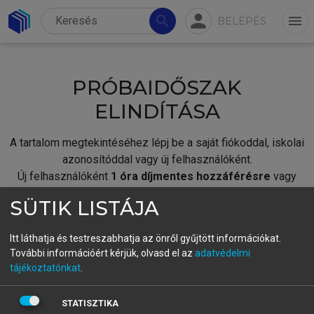
person
search
menu
BELÉPÉS
PRÓBAIDŐSZAK
ELINDÍTÁSA
A tartalom megtekintéséhez lépj be a saját fiókoddal, iskolai
azonosítóddal vagy új felhasználóként.
Új felhasználóként
1 óra díjmentes hozzáférésre
vagy
jogosult.
SÜTIK LISTÁJA
A próbaidőszak elindításához,
jelentkezz
be meglévő
fiókoddal,
vagy hozz létre új fiókot.
Itt láthatja és testreszabhatja az önről gyűjtött információkat.
További információért kérjük, olvasd el az
adatvédelmi
A regisztráció után a
próbaidőszak
automatikusan
elindul.
tájékoztatónkat
.
BELÉPÉS SAJÁT FIÓKKAL
STATISZTIKA