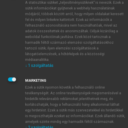
A statisztikai sütiket „teljesítménysütiknek” is nevezik. Ezek a
sütik információkat gyűjtenek a webhely használatának
módjáról, többek között arról, hogy milyen oldalakat keresett
ÚJ FIÓK LÉTREHOZÁSA
fel és milyen linkekre kattintott. Ezek az információk a
1 óra díjmentes hozzáférés
felhasználó azonosítására nem használhatóak, mivel az
adatok összesítettek és anonimizáltak. Céljuk kizárólag a
weboldal funkcióinak javítása. Ezek közé tartoznak a
E-MAIL-CÍM
harmadik féltől származó elemzési szolgáltatásokhoz
tartozó sütik; ilyen elemzési szolgáltatások a
látogatóelemzések, a hőtérképek és a közösségi
NÉV
médiaanalitika.
↓
1
szolgáltatás
JELSZÓ
MARKETING
Ezek a sütik nyomon követik a felhasználó online
tevékenységét. Az online tevékenységek megismerésével a
JELSZÓ ÚJRA
hirdetők relevánsabb reklámokat jeleníthetnek meg, és
korlátozhatják, hogy a felhasználó hány alkalommal láthat
egy hirdetést. Ezek a sütik más szervezetekkel és hirdetőkkel
is megoszthatják ezeket az információkat. Ezek állandó sütik,
Kérek értesítést a MeRSZ újdonságairól, akcióiról.
amelyek szinte mindig egy harmadik féltől származnak.
↓
2
szolgáltatás