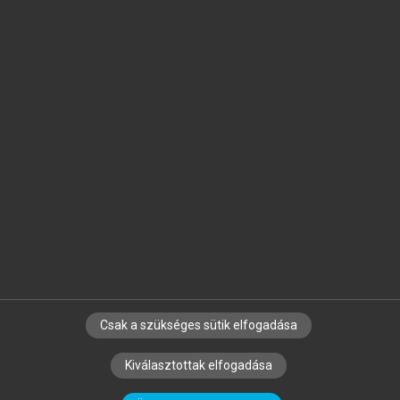
Jelöld meg a számodra fontos részeket, és
készíts
saját
jegyzeteket!
Egyéni előfizetéssel további
MeRSZ+ funkciókat
és
tartalmakat is elérhetsz.
Csak a szükséges sütik elfogadása
SZERZŐKNEK
CÉGEKNEK
KÖNYVTÁROSOKNAK
Kiválasztottak elfogadása
SZERKESZTÉSI ÉS LEKTORÁLÁSI ALAPELVEK