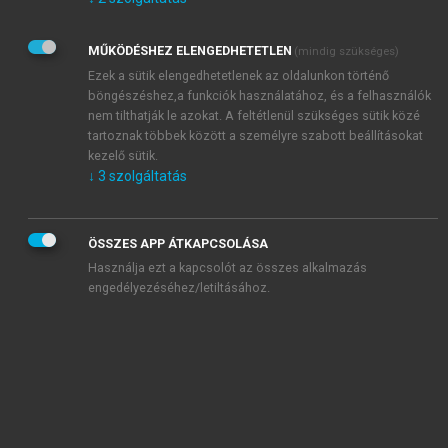
Kérek értesítést az Akadémiai Kiadó Zrt. újdonságairól,
akcióiról.
MŰKÖDÉSHEZ ELENGEDHETETLEN
(mindig szükséges)
Az
Adatkezelési tájékoztatóban
foglaltakat tudomásul
veszem és elfogadom.
Ezek a sütik elengedhetetlenek az oldalunkon történő
Az
Általános vásárlási feltételeket
, valamint a
szotar.net
és a
böngészéshez,a funkciók használatához, és a felhasználók
mersz.hu
oldalak licencszerződéseiben foglaltakat
nem tilthatják le azokat. A feltétlenül szükséges sütik közé
tudomásul veszem és elfogadom.
tartoznak többek között a személyre szabott beállításokat
kezelő sütik.
↓
3
szolgáltatás
KIPRÓBÁLOM
ÖSSZES APP ÁTKAPCSOLÁSA
Használja ezt a kapcsolót az összes alkalmazás
engedélyezéséhez/letiltásához.
MIÉRT ÉRDEMES A MERSZ ONLINE
OKOSKÖNYVTÁRAT HASZNÁLNI?