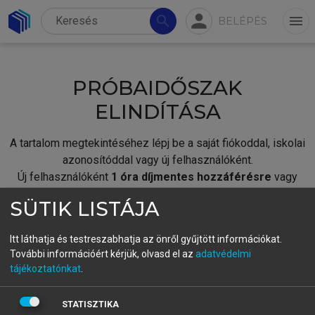
person
search
menu
BELÉPÉS
PRÓBAIDŐSZAK
ELINDÍTÁSA
A tartalom megtekintéséhez lépj be a saját fiókoddal, iskolai
azonosítóddal vagy új felhasználóként.
Új felhasználóként
1 óra díjmentes hozzáférésre
vagy
jogosult.
SÜTIK LISTÁJA
A próbaidőszak elindításához,
jelentkezz
be meglévő
fiókoddal,
vagy hozz létre új fiókot.
Itt láthatja és testreszabhatja az önről gyűjtött információkat.
További információért kérjük, olvasd el az
adatvédelmi
A regisztráció után a
próbaidőszak
automatikusan
elindul.
tájékoztatónkat
.
BELÉPÉS SAJÁT FIÓKKAL
STATISZTIKA