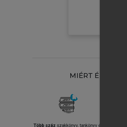
MIÉRT ÉRDEME
Több száz
szakkönyv, tankönyv és
Jel