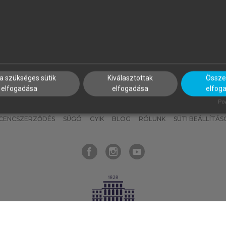
nyokat, hogy bármikor azonnal
részeket, és
készíts
saj
hozzájuk férhess!
jegyzeteket!
a szükséges sütik
Kiválasztottak
Összes
elfogadása
elfogadása
elfog
KNAK
SZERKESZTÉSI ÉS LEKTORÁLÁSI ALAPELVEK
MI – ÁLTALÁNOS
Pow
ICENCSZERZŐDÉS
SÚGÓ
GYIK
BLOG
RÓLUNK
SÜTI BEÁLLÍTÁS