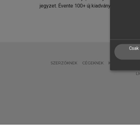
jegyzet. Évente 100+ új kiadvány.
kiadvá
Csak 
SZERZŐKNEK
CÉGEKNEK
KÖNYVTÁROSO
L
Verzió: 2.7.2