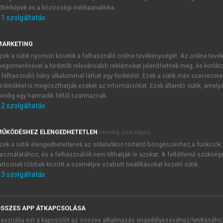
őtérképek és a közösségi médiaanalitika.
E-MAIL-CÍM
1
szolgáltatás
MARKETING
NÉV
zek a sütik nyomon követik a felhasználó online tevékenységét. Az online tev
egismerésével a hirdetők relevánsabb reklámokat jeleníthetnek meg, és korlát
 felhasználó hány alkalommal láthat egy hirdetést. Ezek a sütik más szervezete
JELSZÓ
irdetőkkel is megoszthatják ezeket az információkat. Ezek állandó sütik, amely
indig egy harmadik féltől származnak.
2
szolgáltatás
JELSZÓ ÚJRA
PÉS
ŰKÖDÉSHEZ ELENGEDHETETLEN
(mindig szükséges)
zek a sütik elengedhetetlenek az oldalunkon történő böngészéshez,a funkciók
asználatához, és a felhasználók nem tilthatják le azokat. A feltétlenül szükség
Kérek értesítést a MeRSZ új
artoznak többek között a személyre szabott beállításokat kezelő sütik.
Kérek értesítést az Akadémi
3
szolgáltatás
akcióiról.
 VAGY?
Az
Adatkezelési tájékozta
yi azonosítóval
veszem és elfogadom.
SSZES APP ÁTKAPCSOLÁSA
Az
Általános vásárlási felt
asználja ezt a kapcsolót az összes alkalmazás engedélyezéséhez/letiltásáho