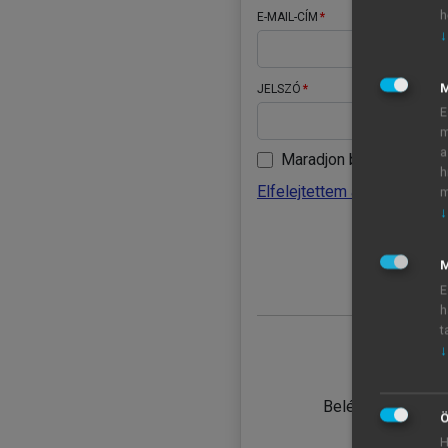
h
E-MAIL-CÍM
↓
JELSZÓ
E
m
a
Maradjon belépve
h
Elfelejtettem a jelszavamat
m
↓
BELÉ
M
E
h
t
↓
TANULÓ
Belépés intézmén
Ö
H