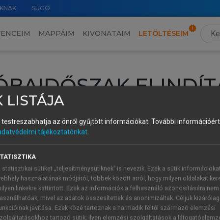
KNAK
SÚGÓ
VENCEIM
MAPPÁIM
KIVONATAIM
LETÖLTÉSEIM
ÓBAIDŐSZAK ELINDÍT
 LISTÁJA
intéséhez lépj be a saját fiókoddal, iskolai azonosítóddal vagy ú
és testreszabhatja az önről gyűjtött információkat.
További információért 
Új felhasználóként
1 óra díjmentes hozzáférésre
vagy jogosult
adatvédelmi tájékoztatónkat
.
k elindításához,
jelentkezz
be meglévő fiókoddal,
vagy hozz lé
A regisztráció után a
próbaidőszak
automatikusan
elindul.
TATISZTIKA
 statisztikai sütiket „teljesítménysütiknek” is nevezik. Ezek a sütik információka
ebhely használatának módjáról, többek között arról, hogy milyen oldalakat kere
ilyen linkekre kattintott. Ezek az információk a felhasználó azonosítására nem
ÚJ FIÓK 
ÁT FIÓKKAL
asználhatóak, mivel az adatok összesítettek és anonimizáltak. Céljuk kizáróla
1 óra díjme
unkcióinak javítása. Ezek közé tartoznak a harmadik féltől származó elemzési
zolgáltatásokhoz tartozó sütik; ilyen elemzési szolgáltatások a látogatóelemz