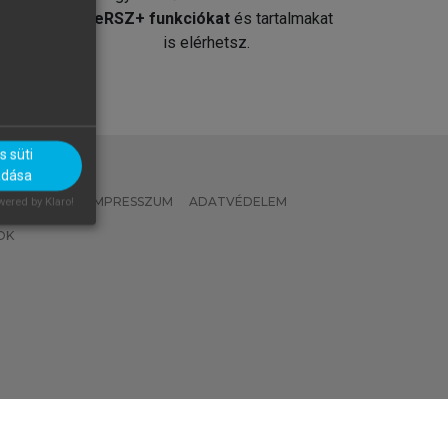
át
MeRSZ+ funkciókat
és tartalmakat
is elérhetsz.
 süti
adása
 IRÁNYELVEK
IMPRESSZUM
ADATVÉDELEM
ered by Klaro!
OK