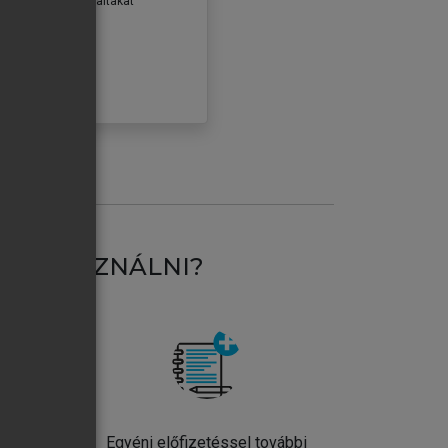
erződéseiben foglaltakat
ogadom.
ÓBÁLOM
AT HASZNÁLNI?
ntos
Egyéni előfizetéssel további