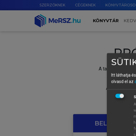
SZERZŐKNEK
CÉGEKNEK
KÖNYVTÁROSO
KÖNYVTÁR
KED
PR
SÜTIK
A tartalom megtek
Itt láthatja 
olvasd el az
A próbaidősza
S
A
w
m
BELÉPÉS SAJ
h
f
s