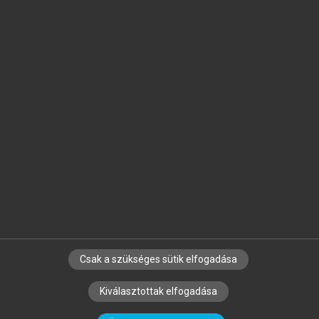
Jelöld meg a számodra fontos részeket, és
készíts
saját
jegyzeteket!
Egyéni előfizetéssel további
MeRSZ+ funkciókat
és
tartalmakat is elérhetsz.
Csak a szükséges sütik elfogadása
SZERZŐKNEK
CÉGEKNEK
KÖNYVTÁROSOKNAK
Kiválasztottak elfogadása
SZERKESZTÉSI ÉS LEKTORÁLÁSI ALAPELVEK