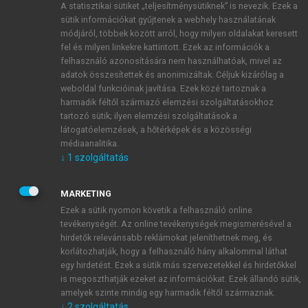
A statisztikai sütiket „teljesítménysütiknek” is nevezik. Ezek a
sütik információkat gyűjtenek a webhely használatának
módjáról, többek között arról, hogy milyen oldalakat keresett
ÚJ FIÓK LÉTREHOZÁSA
fel és milyen linkekre kattintott. Ezek az információk a
1 óra díjmentes hozzáférés
felhasználó azonosítására nem használhatóak, mivel az
adatok összesítettek és anonimizáltak. Céljuk kizárólag a
weboldal funkcióinak javítása. Ezek közé tartoznak a
E-MAIL-CÍM
harmadik féltől származó elemzési szolgáltatásokhoz
tartozó sütik; ilyen elemzési szolgáltatások a
látogatóelemzések, a hőtérképek és a közösségi
NÉV
médiaanalitika.
↓
1
szolgáltatás
JELSZÓ
MARKETING
Ezek a sütik nyomon követik a felhasználó online
tevékenységét. Az online tevékenységek megismerésével a
JELSZÓ ÚJRA
hirdetők relevánsabb reklámokat jeleníthetnek meg, és
korlátozhatják, hogy a felhasználó hány alkalommal láthat
egy hirdetést. Ezek a sütik más szervezetekkel és hirdetőkkel
is megoszthatják ezeket az információkat. Ezek állandó sütik,
Kérek értesítést a MeRSZ újdonságairól, akcióiról.
amelyek szinte mindig egy harmadik féltől származnak.
↓
2
szolgáltatás