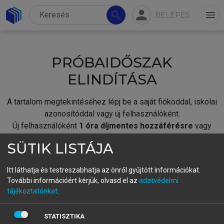
person
search
menu
BELÉPÉS
PRÓBAIDŐSZAK
ELINDÍTÁSA
A tartalom megtekintéséhez lépj be a saját fiókoddal, iskolai
azonosítóddal vagy új felhasználóként.
Új felhasználóként
1 óra díjmentes hozzáférésre
vagy
jogosult.
SÜTIK LISTÁJA
A próbaidőszak elindításához,
jelentkezz
be meglévő
fiókoddal,
vagy hozz létre új fiókot.
Itt láthatja és testreszabhatja az önről gyűjtött információkat.
További információért kérjük, olvasd el az
adatvédelmi
A regisztráció után a
próbaidőszak
automatikusan
elindul.
tájékoztatónkat
.
BELÉPÉS SAJÁT FIÓKKAL
STATISZTIKA