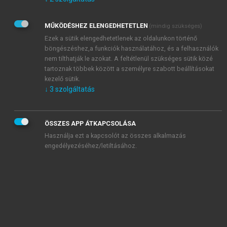
Kérek értesítést az Akadémiai Kiadó Zrt. újdonságairól,
akcióiról.
MŰKÖDÉSHEZ ELENGEDHETETLEN
(mindig szükséges)
Az
Adatkezelési tájékoztatóban
foglaltakat tudomásul
veszem és elfogadom.
Ezek a sütik elengedhetetlenek az oldalunkon történő
Az
Általános vásárlási feltételeket
, valamint a
szotar.net
és a
böngészéshez,a funkciók használatához, és a felhasználók
mersz.hu
oldalak licencszerződéseiben foglaltakat
nem tilthatják le azokat. A feltétlenül szükséges sütik közé
tudomásul veszem és elfogadom.
tartoznak többek között a személyre szabott beállításokat
kezelő sütik.
↓
3
szolgáltatás
KIPRÓBÁLOM
ÖSSZES APP ÁTKAPCSOLÁSA
Használja ezt a kapcsolót az összes alkalmazás
engedélyezéséhez/letiltásához.
MIÉRT ÉRDEMES A MERSZ ONLINE
OKOSKÖNYVTÁRAT HASZNÁLNI?