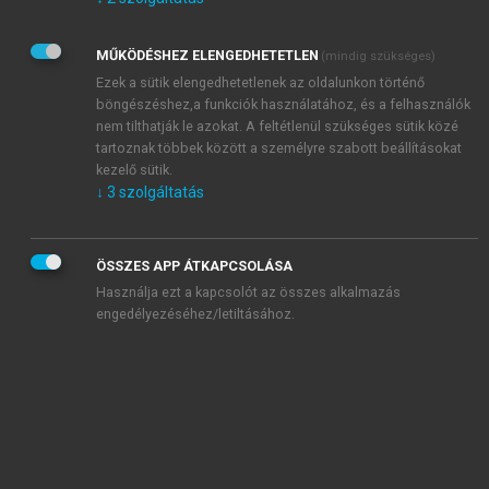
Kérek értesítést az Akadémiai Kiadó Zrt. újdonságairól,
akcióiról.
MŰKÖDÉSHEZ ELENGEDHETETLEN
(mindig szükséges)
Az
Adatkezelési tájékoztatóban
foglaltakat tudomásul
veszem és elfogadom.
Ezek a sütik elengedhetetlenek az oldalunkon történő
Az
Általános vásárlási feltételeket
, valamint a
szotar.net
és a
böngészéshez,a funkciók használatához, és a felhasználók
mersz.hu
oldalak licencszerződéseiben foglaltakat
nem tilthatják le azokat. A feltétlenül szükséges sütik közé
tudomásul veszem és elfogadom.
tartoznak többek között a személyre szabott beállításokat
kezelő sütik.
↓
3
szolgáltatás
KIPRÓBÁLOM
ÖSSZES APP ÁTKAPCSOLÁSA
Használja ezt a kapcsolót az összes alkalmazás
engedélyezéséhez/letiltásához.
MIÉRT ÉRDEMES A MERSZ ONLINE
OKOSKÖNYVTÁRAT HASZNÁLNI?