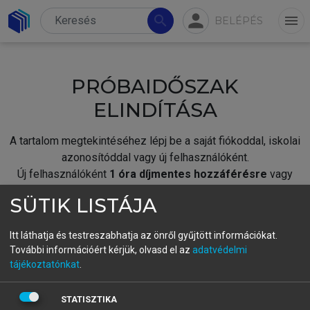
person
search
menu
BELÉPÉS
PRÓBAIDŐSZAK
ELINDÍTÁSA
A tartalom megtekintéséhez lépj be a saját fiókoddal, iskolai
azonosítóddal vagy új felhasználóként.
Új felhasználóként
1 óra díjmentes hozzáférésre
vagy
jogosult.
SÜTIK LISTÁJA
A próbaidőszak elindításához,
jelentkezz
be meglévő
fiókoddal,
vagy hozz létre új fiókot.
Itt láthatja és testreszabhatja az önről gyűjtött információkat.
További információért kérjük, olvasd el az
adatvédelmi
A regisztráció után a
próbaidőszak
automatikusan
elindul.
tájékoztatónkat
.
BELÉPÉS SAJÁT FIÓKKAL
STATISZTIKA