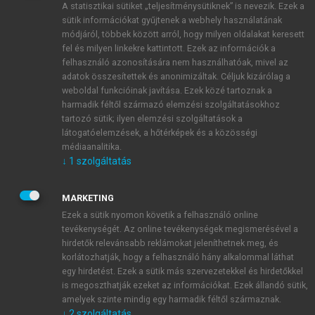
A statisztikai sütiket „teljesítménysütiknek” is nevezik. Ezek a
sütik információkat gyűjtenek a webhely használatának
módjáról, többek között arról, hogy milyen oldalakat keresett
ÚJ FIÓK LÉTREHOZÁSA
fel és milyen linkekre kattintott. Ezek az információk a
1 óra díjmentes hozzáférés
felhasználó azonosítására nem használhatóak, mivel az
adatok összesítettek és anonimizáltak. Céljuk kizárólag a
weboldal funkcióinak javítása. Ezek közé tartoznak a
E-MAIL-CÍM
harmadik féltől származó elemzési szolgáltatásokhoz
tartozó sütik; ilyen elemzési szolgáltatások a
látogatóelemzések, a hőtérképek és a közösségi
NÉV
médiaanalitika.
↓
1
szolgáltatás
JELSZÓ
MARKETING
Ezek a sütik nyomon követik a felhasználó online
tevékenységét. Az online tevékenységek megismerésével a
JELSZÓ ÚJRA
hirdetők relevánsabb reklámokat jeleníthetnek meg, és
korlátozhatják, hogy a felhasználó hány alkalommal láthat
egy hirdetést. Ezek a sütik más szervezetekkel és hirdetőkkel
is megoszthatják ezeket az információkat. Ezek állandó sütik,
Kérek értesítést a MeRSZ újdonságairól, akcióiról.
amelyek szinte mindig egy harmadik féltől származnak.
↓
2
szolgáltatás