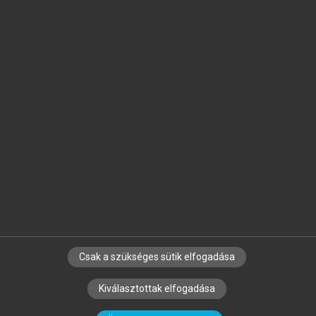
Jelöld meg a számodra fontos részeket, és
készíts
saját
jegyzeteket!
Egyéni előfizetéssel további
MeRSZ+ funkciókat
és
tartalmakat is elérhetsz.
Csak a szükséges sütik elfogadása
SZERZŐKNEK
CÉGEKNEK
KÖNYVTÁROSOKNAK
Kiválasztottak elfogadása
SZERKESZTÉSI ÉS LEKTORÁLÁSI ALAPELVEK