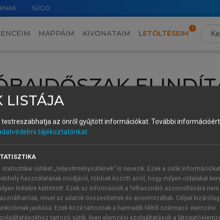
KNAK
SÚGÓ
VENCEIM
MAPPÁIM
KIVONATAIM
LETÖLTÉSEIM
ÓBAIDŐSZAK ELINDÍT
 LISTÁJA
intéséhez lépj be a saját fiókoddal, iskolai azonosítóddal vagy ú
és testreszabhatja az önről gyűjtött információkat.
További információért 
Új felhasználóként
1 óra díjmentes hozzáférésre
vagy jogosult
adatvédelmi tájékoztatónkat
.
k elindításához,
jelentkezz
be meglévő fiókoddal,
vagy hozz lé
A regisztráció után a
próbaidőszak
automatikusan
elindul.
TATISZTIKA
 statisztikai sütiket „teljesítménysütiknek” is nevezik. Ezek a sütik információka
ebhely használatának módjáról, többek között arról, hogy milyen oldalakat kere
ilyen linkekre kattintott. Ezek az információk a felhasználó azonosítására nem
ÚJ FIÓK 
ÁT FIÓKKAL
asználhatóak, mivel az adatok összesítettek és anonimizáltak. Céljuk kizáróla
1 óra díjme
unkcióinak javítása. Ezek közé tartoznak a harmadik féltől származó elemzési
zolgáltatásokhoz tartozó sütik; ilyen elemzési szolgáltatások a látogatóelemz