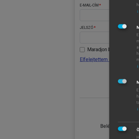
h
E-MAIL-CÍM
↓
JELSZÓ
E
m
a
Maradjon belépve
h
Elfelejtettem a jelszavamat
m
↓
BELÉ
M
E
h
t
↓
TANULÓ
Belépés intézmén
Ö
H