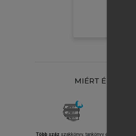
MIÉRT ÉRDEME
Több száz
szakkönyv, tankönyv és
Jel