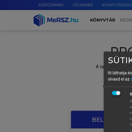
SZERZŐKNEK
CÉGEKNEK
KÖNYVTÁROSO
KÖNYVTÁR
KED
PR
SÜTIK
A tartalom megtek
Itt láthatja 
olvasd el az
A próbaidősza
S
A
w
m
BELÉPÉS SAJ
h
f
s