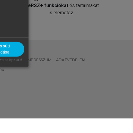
át
MeRSZ+ funkciókat
és tartalmakat
is elérhetsz.
 süti
adása
 IRÁNYELVEK
IMPRESSZUM
ADATVÉDELEM
ered by Klaro!
OK