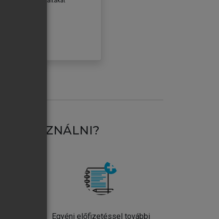
erződéseiben foglaltakat
ogadom.
ÓBÁLOM
AT HASZNÁLNI?
ntos
Egyéni előfizetéssel további