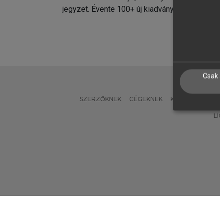
jegyzet. Évente 100+ új kiadvány.
kiadvá
Csak 
SZERZŐKNEK
CÉGEKNEK
KÖNYVTÁROSO
L
Verzió: 2.7.2