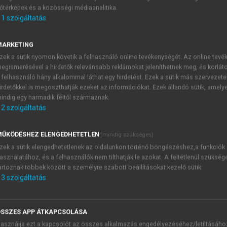
őtérképek és a közösségi médiaanalitika.
E-MAIL-CÍM
1
szolgáltatás
MARKETING
NÉV
zek a sütik nyomon követik a felhasználó online tevékenységét. Az online tev
egismerésével a hirdetők relevánsabb reklámokat jeleníthetnek meg, és korlát
 felhasználó hány alkalommal láthat egy hirdetést. Ezek a sütik más szervezete
JELSZÓ
irdetőkkel is megoszthatják ezeket az információkat. Ezek állandó sütik, amely
indig egy harmadik féltől származnak.
2
szolgáltatás
JELSZÓ ÚJRA
PÉS
ŰKÖDÉSHEZ ELENGEDHETETLEN
(mindig szükséges)
zek a sütik elengedhetetlenek az oldalunkon történő böngészéshez,a funkciók
asználatához, és a felhasználók nem tilthatják le azokat. A feltétlenül szükség
Kérek értesítést a MeRSZ új
artoznak többek között a személyre szabott beállításokat kezelő sütik.
Kérek értesítést az Akadémi
3
szolgáltatás
akcióiról.
 VAGY?
Az
Adatkezelési tájékozta
yi azonosítóval
veszem és elfogadom.
SSZES APP ÁTKAPCSOLÁSA
Az
Általános vásárlási felt
asználja ezt a kapcsolót az összes alkalmazás engedélyezéséhez/letiltásáho