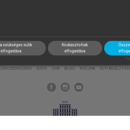
nyokat, hogy bármikor azonnal
részeket, és
készíts
saj
hozzájuk férhess!
jegyzeteket!
a szükséges sütik
Kiválasztottak
Összes
elfogadása
elfogadása
elfog
KNAK
SZERKESZTÉSI ÉS LEKTORÁLÁSI ALAPELVEK
MI – ÁLTALÁNOS
Pow
ICENCSZERZŐDÉS
SÚGÓ
GYIK
BLOG
RÓLUNK
SÜTI BEÁLLÍTÁS