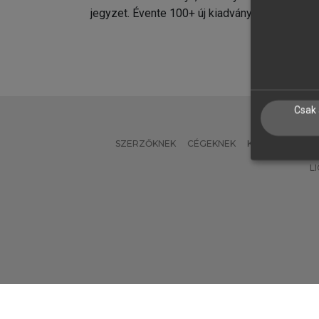
jegyzet. Évente 100+ új kiadvány.
kiadvá
Csak 
SZERZŐKNEK
CÉGEKNEK
KÖNYVTÁROSO
L
Verzió: 2.7.2