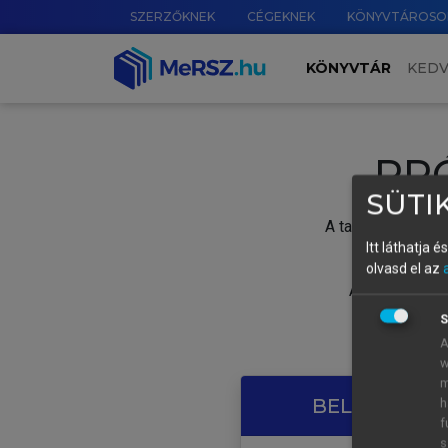
SZERZŐKNEK
CÉGEKNEK
KÖNYVTÁROSO
KÖNYVTÁR
KED
PR
SÜTIK
A tartalom megtek
Itt láthatja 
olvasd el az
A próbaidősza
S
A
w
m
BELÉPÉS SAJ
h
f
s