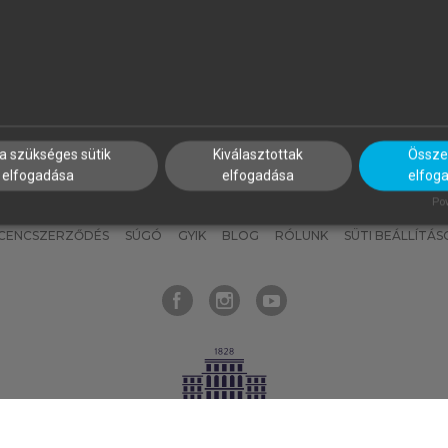
nyokat, hogy bármikor azonnal
részeket, és
készíts
saj
hozzájuk férhess!
jegyzeteket!
a szükséges sütik
Kiválasztottak
Összes
elfogadása
elfogadása
elfog
KNAK
SZERKESZTÉSI ÉS LEKTORÁLÁSI ALAPELVEK
MI – ÁLTALÁNOS
Pow
ICENCSZERZŐDÉS
SÚGÓ
GYIK
BLOG
RÓLUNK
SÜTI BEÁLLÍTÁS