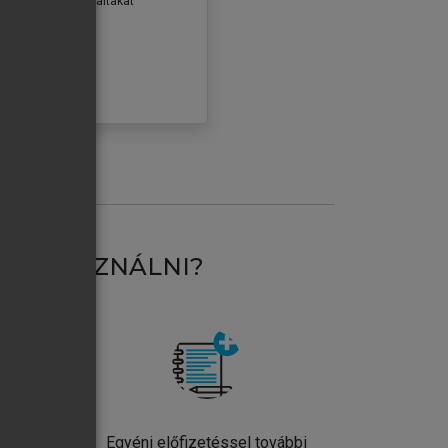
erződéseiben foglaltakat
ogadom.
ÓBÁLOM
AT HASZNÁLNI?
ntos
Egyéni előfizetéssel további