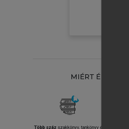
MIÉRT ÉRDEME
Több száz
szakkönyv, tankönyv és
Jel