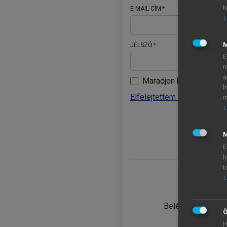
h
E-MAIL-CÍM
↓
JELSZÓ
E
m
a
Maradjon belépve
h
Elfelejtettem a jelszavamat
m
↓
BELÉ
M
E
h
t
↓
TANULÓ
Belépés intézmén
Ö
H