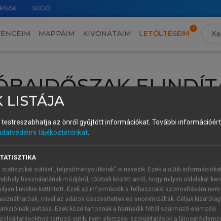
KNAK
SÚGÓ
VENCEIM
MAPPÁIM
KIVONATAIM
LETÖLTÉSEIM
ÓBAIDŐSZAK ELINDÍT
 LISTÁJA
intéséhez lépj be a saját fiókoddal, iskolai azonosítóddal vagy ú
és testreszabhatja az önről gyűjtött információkat.
További információért 
Új felhasználóként
1 óra díjmentes hozzáférésre
vagy jogosult
adatvédelmi tájékoztatónkat
.
k elindításához,
jelentkezz
be meglévő fiókoddal,
vagy hozz lé
A regisztráció után a
próbaidőszak
automatikusan
elindul.
TATISZTIKA
 statisztikai sütiket „teljesítménysütiknek” is nevezik. Ezek a sütik információka
ebhely használatának módjáról, többek között arról, hogy milyen oldalakat kere
ilyen linkekre kattintott. Ezek az információk a felhasználó azonosítására nem
ÚJ FIÓK 
ÁT FIÓKKAL
asználhatóak, mivel az adatok összesítettek és anonimizáltak. Céljuk kizáróla
1 óra díjme
unkcióinak javítása. Ezek közé tartoznak a harmadik féltől származó elemzési
zolgáltatásokhoz tartozó sütik; ilyen elemzési szolgáltatások a látogatóelemz