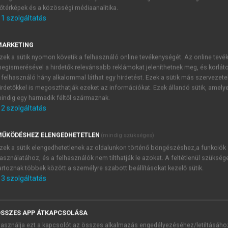
őtérképek és a közösségi médiaanalitika.
E-MAIL-CÍM
1
szolgáltatás
MARKETING
NÉV
zek a sütik nyomon követik a felhasználó online tevékenységét. Az online tev
egismerésével a hirdetők relevánsabb reklámokat jeleníthetnek meg, és korlát
 felhasználó hány alkalommal láthat egy hirdetést. Ezek a sütik más szervezete
JELSZÓ
irdetőkkel is megoszthatják ezeket az információkat. Ezek állandó sütik, amely
indig egy harmadik féltől származnak.
2
szolgáltatás
JELSZÓ ÚJRA
PÉS
ŰKÖDÉSHEZ ELENGEDHETETLEN
(mindig szükséges)
zek a sütik elengedhetetlenek az oldalunkon történő böngészéshez,a funkciók
asználatához, és a felhasználók nem tilthatják le azokat. A feltétlenül szükség
Kérek értesítést a MeRSZ új
artoznak többek között a személyre szabott beállításokat kezelő sütik.
Kérek értesítést az Akadémi
3
szolgáltatás
akcióiról.
 VAGY?
Az
Adatkezelési tájékozta
yi azonosítóval
veszem és elfogadom.
SSZES APP ÁTKAPCSOLÁSA
Az
Általános vásárlási felt
asználja ezt a kapcsolót az összes alkalmazás engedélyezéséhez/letiltásáho