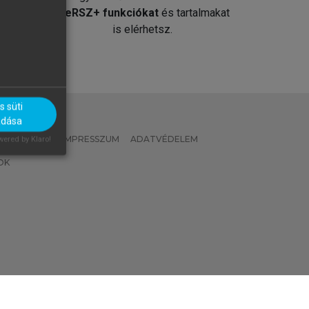
át
MeRSZ+ funkciókat
és tartalmakat
is elérhetsz.
 süti
adása
 IRÁNYELVEK
IMPRESSZUM
ADATVÉDELEM
ered by Klaro!
OK