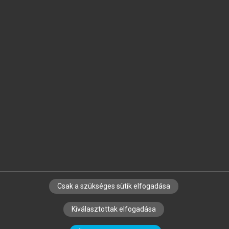
Jelöld meg a számodra fontos részeket, és
készíts
saját
jegyzeteket!
Egyéni előfizetéssel további
MeRSZ+ funkciókat
és
tartalmakat is elérhetsz.
Csak a szükséges sütik elfogadása
SZERZŐKNEK
CÉGEKNEK
KÖNYVTÁROSOKNAK
Kiválasztottak elfogadása
SZERKESZTÉSI ÉS LEKTORÁLÁSI ALAPELVEK