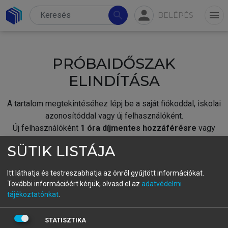
person
search
menu
BELÉPÉS
PRÓBAIDŐSZAK
ELINDÍTÁSA
A tartalom megtekintéséhez lépj be a saját fiókoddal, iskolai
azonosítóddal vagy új felhasználóként.
Új felhasználóként
1 óra díjmentes hozzáférésre
vagy
jogosult.
SÜTIK LISTÁJA
A próbaidőszak elindításához,
jelentkezz
be meglévő
fiókoddal,
vagy hozz létre új fiókot.
Itt láthatja és testreszabhatja az önről gyűjtött információkat.
További információért kérjük, olvasd el az
adatvédelmi
A regisztráció után a
próbaidőszak
automatikusan
elindul.
tájékoztatónkat
.
BELÉPÉS SAJÁT FIÓKKAL
STATISZTIKA