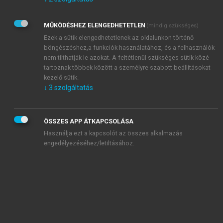
Kérek értesítést az Akadémiai Kiadó Zrt. újdonságairól,
akcióiról.
MŰKÖDÉSHEZ ELENGEDHETETLEN
(mindig szükséges)
Az
Adatkezelési tájékoztatóban
foglaltakat tudomásul
veszem és elfogadom.
Ezek a sütik elengedhetetlenek az oldalunkon történő
Az
Általános vásárlási feltételeket
, valamint a
szotar.net
és a
böngészéshez,a funkciók használatához, és a felhasználók
mersz.hu
oldalak licencszerződéseiben foglaltakat
nem tilthatják le azokat. A feltétlenül szükséges sütik közé
tudomásul veszem és elfogadom.
tartoznak többek között a személyre szabott beállításokat
kezelő sütik.
↓
3
szolgáltatás
KIPRÓBÁLOM
ÖSSZES APP ÁTKAPCSOLÁSA
Használja ezt a kapcsolót az összes alkalmazás
engedélyezéséhez/letiltásához.
MIÉRT ÉRDEMES A MERSZ ONLINE
OKOSKÖNYVTÁRAT HASZNÁLNI?