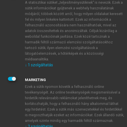
A statisztikai sütiket „teljesítménysütiknek” is nevezik. Ezek a
sütik információkat gyűjtenek a webhely használatának
módjáról, többek között arról, hogy milyen oldalakat keresett
ÚJ FIÓK LÉTREHOZÁSA
fel és milyen linkekre kattintott. Ezek az információk a
1 óra díjmentes hozzáférés
felhasználó azonosítására nem használhatóak, mivel az
adatok összesítettek és anonimizáltak. Céljuk kizárólag a
weboldal funkcióinak javítása. Ezek közé tartoznak a
E-MAIL-CÍM
harmadik féltől származó elemzési szolgáltatásokhoz
tartozó sütik; ilyen elemzési szolgáltatások a
látogatóelemzések, a hőtérképek és a közösségi
NÉV
médiaanalitika.
↓
1
szolgáltatás
JELSZÓ
MARKETING
Ezek a sütik nyomon követik a felhasználó online
tevékenységét. Az online tevékenységek megismerésével a
JELSZÓ ÚJRA
hirdetők relevánsabb reklámokat jeleníthetnek meg, és
korlátozhatják, hogy a felhasználó hány alkalommal láthat
egy hirdetést. Ezek a sütik más szervezetekkel és hirdetőkkel
is megoszthatják ezeket az információkat. Ezek állandó sütik,
Kérek értesítést a MeRSZ újdonságairól, akcióiról.
amelyek szinte mindig egy harmadik féltől származnak.
↓
2
szolgáltatás