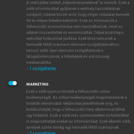
A statisztikai sütiket „teljesítménysütiknek” is nevezik. Ezek a
sütik információkat gyűjtenek a webhely használatának
módjáról, többek között arról, hogy milyen oldalakat keresett
ÚJ FIÓK LÉTREHOZÁSA
fel és milyen linkekre kattintott. Ezek az információk a
1 óra díjmentes hozzáférés
felhasználó azonosítására nem használhatóak, mivel az
adatok összesítettek és anonimizáltak. Céljuk kizárólag a
weboldal funkcióinak javítása. Ezek közé tartoznak a
E-MAIL-CÍM
harmadik féltől származó elemzési szolgáltatásokhoz
tartozó sütik; ilyen elemzési szolgáltatások a
látogatóelemzések, a hőtérképek és a közösségi
NÉV
médiaanalitika.
↓
1
szolgáltatás
JELSZÓ
MARKETING
Ezek a sütik nyomon követik a felhasználó online
tevékenységét. Az online tevékenységek megismerésével a
JELSZÓ ÚJRA
hirdetők relevánsabb reklámokat jeleníthetnek meg, és
korlátozhatják, hogy a felhasználó hány alkalommal láthat
egy hirdetést. Ezek a sütik más szervezetekkel és hirdetőkkel
is megoszthatják ezeket az információkat. Ezek állandó sütik,
Kérek értesítést a MeRSZ újdonságairól, akcióiról.
amelyek szinte mindig egy harmadik féltől származnak.
↓
2
szolgáltatás