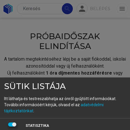
person
search
menu
BELÉPÉS
PRÓBAIDŐSZAK
ELINDÍTÁSA
A tartalom megtekintéséhez lépj be a saját fiókoddal, iskolai
azonosítóddal vagy új felhasználóként.
Új felhasználóként
1 óra díjmentes hozzáférésre
vagy
jogosult.
SÜTIK LISTÁJA
A próbaidőszak elindításához,
jelentkezz
be meglévő
fiókoddal,
vagy hozz létre új fiókot.
Itt láthatja és testreszabhatja az önről gyűjtött információkat.
További információért kérjük, olvasd el az
adatvédelmi
A regisztráció után a
próbaidőszak
automatikusan
elindul.
tájékoztatónkat
.
BELÉPÉS SAJÁT FIÓKKAL
STATISZTIKA