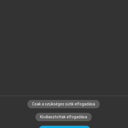
Jelöld meg a számodra fontos részeket, és
készíts
saját
jegyzeteket!
Egyéni előfizetéssel további
MeRSZ+ funkciókat
és
tartalmakat is elérhetsz.
Csak a szükséges sütik elfogadása
SZERZŐKNEK
CÉGEKNEK
KÖNYVTÁROSOKNAK
Kiválasztottak elfogadása
SZERKESZTÉSI ÉS LEKTORÁLÁSI ALAPELVEK