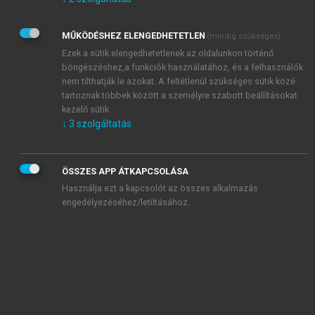
Kérek értesítést az Akadémiai Kiadó Zrt. újdonságairól,
akcióiról.
MŰKÖDÉSHEZ ELENGEDHETETLEN
(mindig szükséges)
Az
Adatkezelési tájékoztatóban
foglaltakat tudomásul
veszem és elfogadom.
Ezek a sütik elengedhetetlenek az oldalunkon történő
Az
Általános vásárlási feltételeket
, valamint a
szotar.net
és a
böngészéshez,a funkciók használatához, és a felhasználók
mersz.hu
oldalak licencszerződéseiben foglaltakat
nem tilthatják le azokat. A feltétlenül szükséges sütik közé
tudomásul veszem és elfogadom.
tartoznak többek között a személyre szabott beállításokat
kezelő sütik.
↓
3
szolgáltatás
KIPRÓBÁLOM
ÖSSZES APP ÁTKAPCSOLÁSA
Használja ezt a kapcsolót az összes alkalmazás
engedélyezéséhez/letiltásához.
MIÉRT ÉRDEMES A MERSZ ONLINE
OKOSKÖNYVTÁRAT HASZNÁLNI?