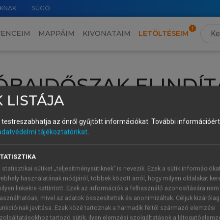
KNAK
SÚGÓ
VENCEIM
MAPPÁIM
KIVONATAIM
LETÖLTÉSEIM
ÓBAIDŐSZAK ELINDÍT
 LISTÁJA
intéséhez lépj be a saját fiókoddal, iskolai azonosítóddal vagy ú
és testreszabhatja az önről gyűjtött információkat.
További információért 
Új felhasználóként
1 óra díjmentes hozzáférésre
vagy jogosult
adatvédelmi tájékoztatónkat
.
k elindításához,
jelentkezz
be meglévő fiókoddal,
vagy hozz lé
A regisztráció után a
próbaidőszak
automatikusan
elindul.
TATISZTIKA
 statisztikai sütiket „teljesítménysütiknek” is nevezik. Ezek a sütik információka
ebhely használatának módjáról, többek között arról, hogy milyen oldalakat kere
ilyen linkekre kattintott. Ezek az információk a felhasználó azonosítására nem
ÚJ FIÓK 
ÁT FIÓKKAL
asználhatóak, mivel az adatok összesítettek és anonimizáltak. Céljuk kizáróla
1 óra díjme
unkcióinak javítása. Ezek közé tartoznak a harmadik féltől származó elemzési
zolgáltatásokhoz tartozó sütik; ilyen elemzési szolgáltatások a látogatóelemz