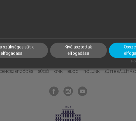
nyokat, hogy bármikor azonnal
részeket, és
készíts
saj
hozzájuk férhess!
jegyzeteket!
a szükséges sütik
Kiválasztottak
Összes
elfogadása
elfogadása
elfog
KNAK
SZERKESZTÉSI ÉS LEKTORÁLÁSI ALAPELVEK
MI – ÁLTALÁNOS
Pow
ICENCSZERZŐDÉS
SÚGÓ
GYIK
BLOG
RÓLUNK
SÜTI BEÁLLÍTÁS