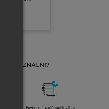
erződéseiben foglaltakat
ogadom.
ÓBÁLOM
AT HASZNÁLNI?
ntos
Egyéni előfizetéssel további