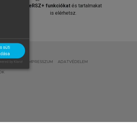
át
MeRSZ+ funkciókat
és tartalmakat
is elérhetsz.
 süti
adása
 IRÁNYELVEK
IMPRESSZUM
ADATVÉDELEM
ered by Klaro!
OK