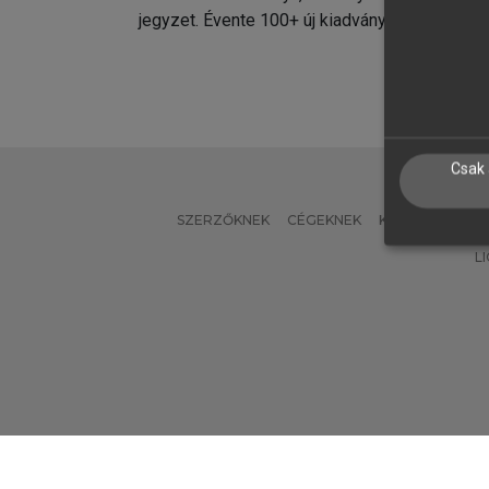
jegyzet. Évente 100+ új kiadvány.
kiadvá
Csak 
SZERZŐKNEK
CÉGEKNEK
KÖNYVTÁROSO
L
Verzió: 2.7.2