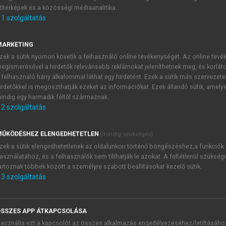
őtérképek és a közösségi médiaanalitika.
E-MAIL-CÍM
1
szolgáltatás
MARKETING
NÉV
zek a sütik nyomon követik a felhasználó online tevékenységét. Az online tev
egismerésével a hirdetők relevánsabb reklámokat jeleníthetnek meg, és korlát
 felhasználó hány alkalommal láthat egy hirdetést. Ezek a sütik más szervezete
JELSZÓ
irdetőkkel is megoszthatják ezeket az információkat. Ezek állandó sütik, amely
indig egy harmadik féltől származnak.
2
szolgáltatás
JELSZÓ ÚJRA
PÉS
ŰKÖDÉSHEZ ELENGEDHETETLEN
(mindig szükséges)
zek a sütik elengedhetetlenek az oldalunkon történő böngészéshez,a funkciók
asználatához, és a felhasználók nem tilthatják le azokat. A feltétlenül szükség
Kérek értesítést a MeRSZ új
artoznak többek között a személyre szabott beállításokat kezelő sütik.
Kérek értesítést az Akadémi
3
szolgáltatás
akcióiról.
 VAGY?
Az
Adatkezelési tájékozta
yi azonosítóval
veszem és elfogadom.
SSZES APP ÁTKAPCSOLÁSA
Az
Általános vásárlási felt
asználja ezt a kapcsolót az összes alkalmazás engedélyezéséhez/letiltásáho