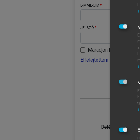
h
E-MAIL-CÍM
↓
JELSZÓ
E
m
a
Maradjon belépve
h
Elfelejtettem a jelszavamat
m
↓
BELÉ
M
E
h
t
↓
TANULÓ
Belépés intézmén
Ö
H