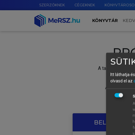
SZERZŐKNEK
CÉGEKNEK
KÖNYVTÁROSO
KÖNYVTÁR
KED
PR
SÜTIK
A tartalom megtek
Itt láthatja 
olvasd el az
A próbaidősza
S
A
w
m
BELÉPÉS SAJ
h
f
s