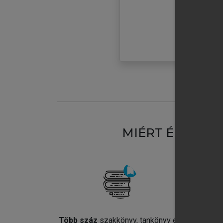
MIÉRT ÉRDEME
Több száz
szakkönyv, tankönyv és
Jel