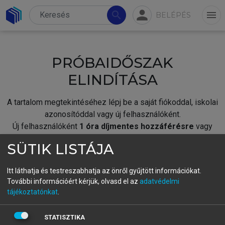
person
search
menu
BELÉPÉS
PRÓBAIDŐSZAK
ELINDÍTÁSA
A tartalom megtekintéséhez lépj be a saját fiókoddal, iskolai
azonosítóddal vagy új felhasználóként.
Új felhasználóként
1 óra díjmentes hozzáférésre
vagy
jogosult.
SÜTIK LISTÁJA
A próbaidőszak elindításához,
jelentkezz
be meglévő
fiókoddal,
vagy hozz létre új fiókot.
Itt láthatja és testreszabhatja az önről gyűjtött információkat.
További információért kérjük, olvasd el az
adatvédelmi
A regisztráció után a
próbaidőszak
automatikusan
elindul.
tájékoztatónkat
.
BELÉPÉS SAJÁT FIÓKKAL
STATISZTIKA