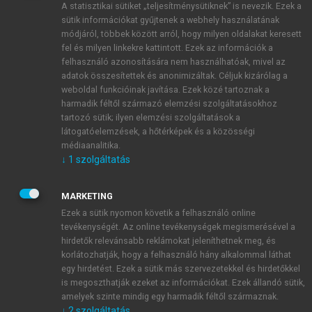
A statisztikai sütiket „teljesítménysütiknek” is nevezik. Ezek a
sütik információkat gyűjtenek a webhely használatának
módjáról, többek között arról, hogy milyen oldalakat keresett
ÚJ FIÓK LÉTREHOZÁSA
fel és milyen linkekre kattintott. Ezek az információk a
1 óra díjmentes hozzáférés
felhasználó azonosítására nem használhatóak, mivel az
adatok összesítettek és anonimizáltak. Céljuk kizárólag a
weboldal funkcióinak javítása. Ezek közé tartoznak a
E-MAIL-CÍM
harmadik féltől származó elemzési szolgáltatásokhoz
tartozó sütik; ilyen elemzési szolgáltatások a
látogatóelemzések, a hőtérképek és a közösségi
NÉV
médiaanalitika.
↓
1
szolgáltatás
JELSZÓ
MARKETING
Ezek a sütik nyomon követik a felhasználó online
tevékenységét. Az online tevékenységek megismerésével a
JELSZÓ ÚJRA
hirdetők relevánsabb reklámokat jeleníthetnek meg, és
korlátozhatják, hogy a felhasználó hány alkalommal láthat
egy hirdetést. Ezek a sütik más szervezetekkel és hirdetőkkel
is megoszthatják ezeket az információkat. Ezek állandó sütik,
Kérek értesítést a MeRSZ újdonságairól, akcióiról.
amelyek szinte mindig egy harmadik féltől származnak.
↓
2
szolgáltatás