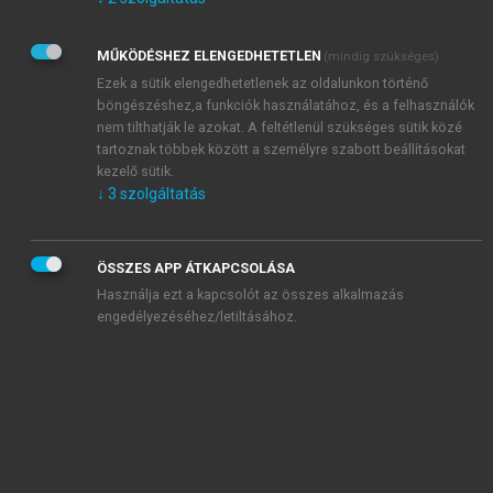
Kérek értesítést az Akadémiai Kiadó Zrt. újdonságairól,
akcióiról.
MŰKÖDÉSHEZ ELENGEDHETETLEN
(mindig szükséges)
Az
Adatkezelési tájékoztatóban
foglaltakat tudomásul
veszem és elfogadom.
Ezek a sütik elengedhetetlenek az oldalunkon történő
Az
Általános vásárlási feltételeket
, valamint a
szotar.net
és a
böngészéshez,a funkciók használatához, és a felhasználók
mersz.hu
oldalak licencszerződéseiben foglaltakat
nem tilthatják le azokat. A feltétlenül szükséges sütik közé
tudomásul veszem és elfogadom.
tartoznak többek között a személyre szabott beállításokat
kezelő sütik.
↓
3
szolgáltatás
KIPRÓBÁLOM
ÖSSZES APP ÁTKAPCSOLÁSA
Használja ezt a kapcsolót az összes alkalmazás
engedélyezéséhez/letiltásához.
MIÉRT ÉRDEMES A MERSZ ONLINE
OKOSKÖNYVTÁRAT HASZNÁLNI?