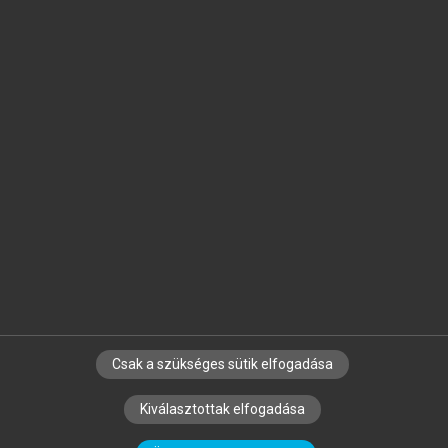
Jelöld meg a számodra fontos részeket, és
készíts
saját
jegyzeteket!
Egyéni előfizetéssel további
MeRSZ+ funkciókat
és
tartalmakat is elérhetsz.
Csak a szükséges sütik elfogadása
SZERZŐKNEK
CÉGEKNEK
KÖNYVTÁROSOKNAK
Kiválasztottak elfogadása
SZERKESZTÉSI ÉS LEKTORÁLÁSI ALAPELVEK