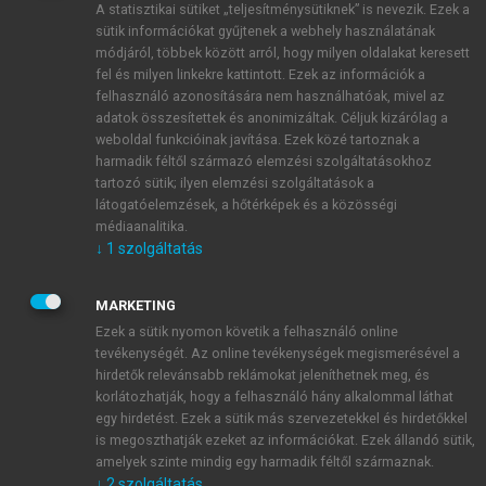
A statisztikai sütiket „teljesítménysütiknek” is nevezik. Ezek a
sütik információkat gyűjtenek a webhely használatának
módjáról, többek között arról, hogy milyen oldalakat keresett
ÚJ FIÓK LÉTREHOZÁSA
fel és milyen linkekre kattintott. Ezek az információk a
1 óra díjmentes hozzáférés
felhasználó azonosítására nem használhatóak, mivel az
adatok összesítettek és anonimizáltak. Céljuk kizárólag a
weboldal funkcióinak javítása. Ezek közé tartoznak a
E-MAIL-CÍM
harmadik féltől származó elemzési szolgáltatásokhoz
tartozó sütik; ilyen elemzési szolgáltatások a
látogatóelemzések, a hőtérképek és a közösségi
NÉV
médiaanalitika.
↓
1
szolgáltatás
JELSZÓ
MARKETING
Ezek a sütik nyomon követik a felhasználó online
tevékenységét. Az online tevékenységek megismerésével a
JELSZÓ ÚJRA
hirdetők relevánsabb reklámokat jeleníthetnek meg, és
korlátozhatják, hogy a felhasználó hány alkalommal láthat
egy hirdetést. Ezek a sütik más szervezetekkel és hirdetőkkel
is megoszthatják ezeket az információkat. Ezek állandó sütik,
Kérek értesítést a MeRSZ újdonságairól, akcióiról.
amelyek szinte mindig egy harmadik féltől származnak.
↓
2
szolgáltatás