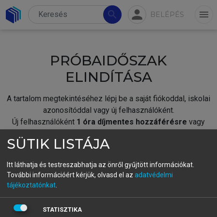
person
search
menu
BELÉPÉS
PRÓBAIDŐSZAK
ELINDÍTÁSA
A tartalom megtekintéséhez lépj be a saját fiókoddal, iskolai
azonosítóddal vagy új felhasználóként.
Új felhasználóként
1 óra díjmentes hozzáférésre
vagy
jogosult.
SÜTIK LISTÁJA
A próbaidőszak elindításához,
jelentkezz
be meglévő
fiókoddal,
vagy hozz létre új fiókot.
Itt láthatja és testreszabhatja az önről gyűjtött információkat.
További információért kérjük, olvasd el az
adatvédelmi
A regisztráció után a
próbaidőszak
automatikusan
elindul.
tájékoztatónkat
.
BELÉPÉS SAJÁT FIÓKKAL
STATISZTIKA