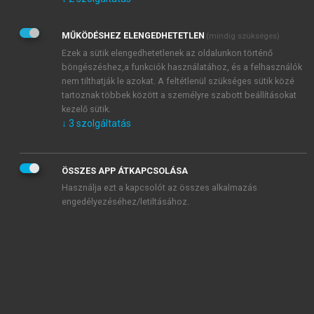
Kérek értesítést az Akadémiai Kiadó Zrt. újdonságairól,
akcióiról.
MŰKÖDÉSHEZ ELENGEDHETETLEN
(mindig szükséges)
Az
Adatkezelési tájékoztatóban
foglaltakat tudomásul
veszem és elfogadom.
Ezek a sütik elengedhetetlenek az oldalunkon történő
Az
Általános vásárlási feltételeket
, valamint a
szotar.net
és a
böngészéshez,a funkciók használatához, és a felhasználók
mersz.hu
oldalak licencszerződéseiben foglaltakat
nem tilthatják le azokat. A feltétlenül szükséges sütik közé
tudomásul veszem és elfogadom.
tartoznak többek között a személyre szabott beállításokat
kezelő sütik.
↓
3
szolgáltatás
KIPRÓBÁLOM
ÖSSZES APP ÁTKAPCSOLÁSA
Használja ezt a kapcsolót az összes alkalmazás
engedélyezéséhez/letiltásához.
MIÉRT ÉRDEMES A MERSZ ONLINE
OKOSKÖNYVTÁRAT HASZNÁLNI?