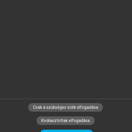
Jelöld meg a számodra fontos részeket, és
készíts
saját
jegyzeteket!
Egyéni előfizetéssel további
MeRSZ+ funkciókat
és
tartalmakat is elérhetsz.
Csak a szükséges sütik elfogadása
SZERZŐKNEK
CÉGEKNEK
KÖNYVTÁROSOKNAK
Kiválasztottak elfogadása
SZERKESZTÉSI ÉS LEKTORÁLÁSI ALAPELVEK