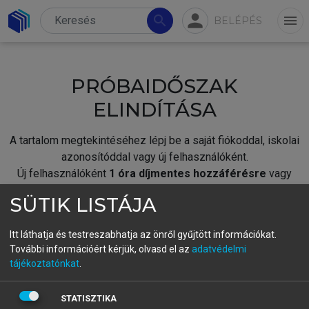
person
search
menu
BELÉPÉS
PRÓBAIDŐSZAK
ELINDÍTÁSA
A tartalom megtekintéséhez lépj be a saját fiókoddal, iskolai
azonosítóddal vagy új felhasználóként.
Új felhasználóként
1 óra díjmentes hozzáférésre
vagy
jogosult.
SÜTIK LISTÁJA
A próbaidőszak elindításához,
jelentkezz
be meglévő
fiókoddal,
vagy hozz létre új fiókot.
Itt láthatja és testreszabhatja az önről gyűjtött információkat.
További információért kérjük, olvasd el az
adatvédelmi
A regisztráció után a
próbaidőszak
automatikusan
elindul.
tájékoztatónkat
.
BELÉPÉS SAJÁT FIÓKKAL
STATISZTIKA