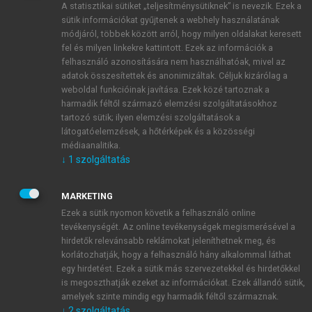
A statisztikai sütiket „teljesítménysütiknek” is nevezik. Ezek a
sütik információkat gyűjtenek a webhely használatának
módjáról, többek között arról, hogy milyen oldalakat keresett
ÚJ FIÓK LÉTREHOZÁSA
fel és milyen linkekre kattintott. Ezek az információk a
1 óra díjmentes hozzáférés
felhasználó azonosítására nem használhatóak, mivel az
adatok összesítettek és anonimizáltak. Céljuk kizárólag a
weboldal funkcióinak javítása. Ezek közé tartoznak a
E-MAIL-CÍM
harmadik féltől származó elemzési szolgáltatásokhoz
tartozó sütik; ilyen elemzési szolgáltatások a
látogatóelemzések, a hőtérképek és a közösségi
NÉV
médiaanalitika.
↓
1
szolgáltatás
JELSZÓ
MARKETING
Ezek a sütik nyomon követik a felhasználó online
tevékenységét. Az online tevékenységek megismerésével a
JELSZÓ ÚJRA
hirdetők relevánsabb reklámokat jeleníthetnek meg, és
korlátozhatják, hogy a felhasználó hány alkalommal láthat
egy hirdetést. Ezek a sütik más szervezetekkel és hirdetőkkel
is megoszthatják ezeket az információkat. Ezek állandó sütik,
Kérek értesítést a MeRSZ újdonságairól, akcióiról.
amelyek szinte mindig egy harmadik féltől származnak.
↓
2
szolgáltatás