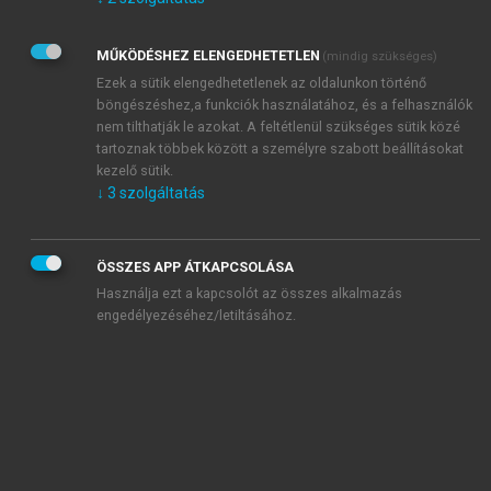
Kérek értesítést az Akadémiai Kiadó Zrt. újdonságairól,
akcióiról.
MŰKÖDÉSHEZ ELENGEDHETETLEN
(mindig szükséges)
Az
Adatkezelési tájékoztatóban
foglaltakat tudomásul
veszem és elfogadom.
Ezek a sütik elengedhetetlenek az oldalunkon történő
Az
Általános vásárlási feltételeket
, valamint a
szotar.net
és a
böngészéshez,a funkciók használatához, és a felhasználók
mersz.hu
oldalak licencszerződéseiben foglaltakat
nem tilthatják le azokat. A feltétlenül szükséges sütik közé
tudomásul veszem és elfogadom.
tartoznak többek között a személyre szabott beállításokat
kezelő sütik.
↓
3
szolgáltatás
KIPRÓBÁLOM
ÖSSZES APP ÁTKAPCSOLÁSA
Használja ezt a kapcsolót az összes alkalmazás
engedélyezéséhez/letiltásához.
MIÉRT ÉRDEMES A MERSZ ONLINE
OKOSKÖNYVTÁRAT HASZNÁLNI?