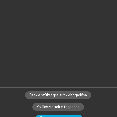
Jelöld meg a számodra fontos részeket, és
készíts
saját
jegyzeteket!
Egyéni előfizetéssel további
MeRSZ+ funkciókat
és
tartalmakat is elérhetsz.
Csak a szükséges sütik elfogadása
SZERZŐKNEK
CÉGEKNEK
KÖNYVTÁROSOKNAK
Kiválasztottak elfogadása
SZERKESZTÉSI ÉS LEKTORÁLÁSI ALAPELVEK