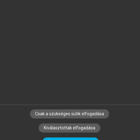
Jelöld meg a számodra fontos részeket, és
készíts
saját
jegyzeteket!
Egyéni előfizetéssel további
MeRSZ+ funkciókat
és
tartalmakat is elérhetsz.
Csak a szükséges sütik elfogadása
SZERZŐKNEK
CÉGEKNEK
KÖNYVTÁROSOKNAK
Kiválasztottak elfogadása
SZERKESZTÉSI ÉS LEKTORÁLÁSI ALAPELVEK