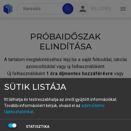
person
search
menu
BELÉPÉS
PRÓBAIDŐSZAK
ELINDÍTÁSA
A tartalom megtekintéséhez lépj be a saját fiókoddal, iskolai
azonosítóddal vagy új felhasználóként.
Új felhasználóként
1 óra díjmentes hozzáférésre
vagy
jogosult.
SÜTIK LISTÁJA
A próbaidőszak elindításához,
jelentkezz
be meglévő
fiókoddal,
vagy hozz létre új fiókot.
Itt láthatja és testreszabhatja az önről gyűjtött információkat.
További információért kérjük, olvasd el az
adatvédelmi
A regisztráció után a
próbaidőszak
automatikusan
elindul.
tájékoztatónkat
.
BELÉPÉS SAJÁT FIÓKKAL
STATISZTIKA