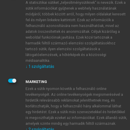
A statisztikai sütiket „teljesítménysütiknek” is nevezik. Ezek a
sütik információkat gyűjtenek a webhely használatának
módjáról, többek között arról, hogy milyen oldalakat keresett
ÚJ FIÓK LÉTREHOZÁSA
fel és milyen linkekre kattintott. Ezek az információk a
1 óra díjmentes hozzáférés
felhasználó azonosítására nem használhatóak, mivel az
adatok összesítettek és anonimizáltak. Céljuk kizárólag a
weboldal funkcióinak javítása. Ezek közé tartoznak a
E-MAIL-CÍM
harmadik féltől származó elemzési szolgáltatásokhoz
tartozó sütik; ilyen elemzési szolgáltatások a
látogatóelemzések, a hőtérképek és a közösségi
NÉV
médiaanalitika.
↓
1
szolgáltatás
JELSZÓ
MARKETING
Ezek a sütik nyomon követik a felhasználó online
tevékenységét. Az online tevékenységek megismerésével a
JELSZÓ ÚJRA
hirdetők relevánsabb reklámokat jeleníthetnek meg, és
korlátozhatják, hogy a felhasználó hány alkalommal láthat
egy hirdetést. Ezek a sütik más szervezetekkel és hirdetőkkel
is megoszthatják ezeket az információkat. Ezek állandó sütik,
Kérek értesítést a MeRSZ újdonságairól, akcióiról.
amelyek szinte mindig egy harmadik féltől származnak.
↓
2
szolgáltatás