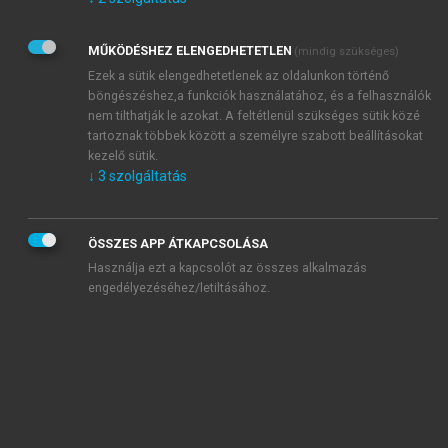
Kérek értesítést az Akadémiai Kiadó Zrt. újdonságairól,
akcióiról.
MŰKÖDÉSHEZ ELENGEDHETETLEN
(mindig szükséges)
Az
Adatkezelési tájékoztatóban
foglaltakat tudomásul
veszem és elfogadom.
Ezek a sütik elengedhetetlenek az oldalunkon történő
Az
Általános vásárlási feltételeket
, valamint a
szotar.net
és a
böngészéshez,a funkciók használatához, és a felhasználók
mersz.hu
oldalak licencszerződéseiben foglaltakat
nem tilthatják le azokat. A feltétlenül szükséges sütik közé
tudomásul veszem és elfogadom.
tartoznak többek között a személyre szabott beállításokat
kezelő sütik.
↓
3
szolgáltatás
KIPRÓBÁLOM
ÖSSZES APP ÁTKAPCSOLÁSA
Használja ezt a kapcsolót az összes alkalmazás
engedélyezéséhez/letiltásához.
MIÉRT ÉRDEMES A MERSZ ONLINE
OKOSKÖNYVTÁRAT HASZNÁLNI?