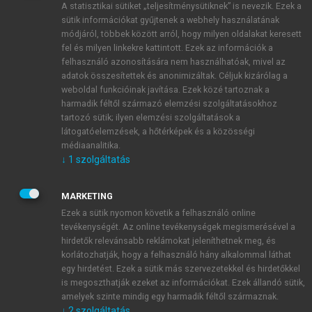
A statisztikai sütiket „teljesítménysütiknek” is nevezik. Ezek a
sütik információkat gyűjtenek a webhely használatának
módjáról, többek között arról, hogy milyen oldalakat keresett
ÚJ FIÓK LÉTREHOZÁSA
fel és milyen linkekre kattintott. Ezek az információk a
1 óra díjmentes hozzáférés
felhasználó azonosítására nem használhatóak, mivel az
adatok összesítettek és anonimizáltak. Céljuk kizárólag a
weboldal funkcióinak javítása. Ezek közé tartoznak a
E-MAIL-CÍM
harmadik féltől származó elemzési szolgáltatásokhoz
tartozó sütik; ilyen elemzési szolgáltatások a
látogatóelemzések, a hőtérképek és a közösségi
NÉV
médiaanalitika.
↓
1
szolgáltatás
JELSZÓ
MARKETING
Ezek a sütik nyomon követik a felhasználó online
tevékenységét. Az online tevékenységek megismerésével a
JELSZÓ ÚJRA
hirdetők relevánsabb reklámokat jeleníthetnek meg, és
korlátozhatják, hogy a felhasználó hány alkalommal láthat
egy hirdetést. Ezek a sütik más szervezetekkel és hirdetőkkel
is megoszthatják ezeket az információkat. Ezek állandó sütik,
Kérek értesítést a MeRSZ újdonságairól, akcióiról.
amelyek szinte mindig egy harmadik féltől származnak.
↓
2
szolgáltatás