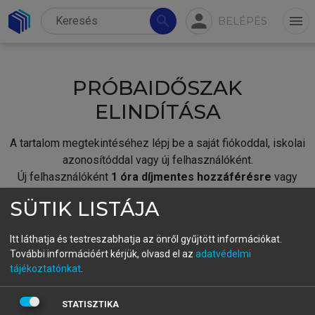
person
search
menu
BELÉPÉS
PRÓBAIDŐSZAK
ELINDÍTÁSA
A tartalom megtekintéséhez lépj be a saját fiókoddal, iskolai
azonosítóddal vagy új felhasználóként.
Új felhasználóként
1 óra díjmentes hozzáférésre
vagy
jogosult.
SÜTIK LISTÁJA
A próbaidőszak elindításához,
jelentkezz
be meglévő
fiókoddal,
vagy hozz létre új fiókot.
Itt láthatja és testreszabhatja az önről gyűjtött információkat.
További információért kérjük, olvasd el az
adatvédelmi
A regisztráció után a
próbaidőszak
automatikusan
elindul.
tájékoztatónkat
.
BELÉPÉS SAJÁT FIÓKKAL
STATISZTIKA