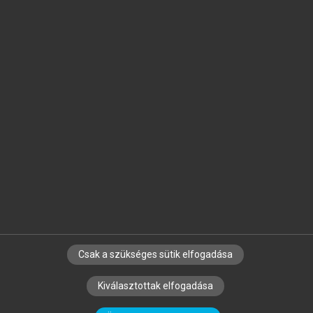
Jelöld meg a számodra fontos részeket, és
készíts
saját
jegyzeteket!
Egyéni előfizetéssel további
MeRSZ+ funkciókat
és
tartalmakat is elérhetsz.
Csak a szükséges sütik elfogadása
SZERZŐKNEK
CÉGEKNEK
KÖNYVTÁROSOKNAK
Kiválasztottak elfogadása
SZERKESZTÉSI ÉS LEKTORÁLÁSI ALAPELVEK