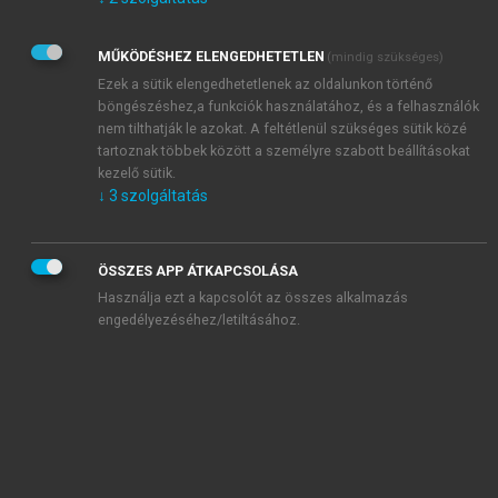
Kérek értesítést az Akadémiai Kiadó Zrt. újdonságairól,
akcióiról.
MŰKÖDÉSHEZ ELENGEDHETETLEN
(mindig szükséges)
Az
Adatkezelési tájékoztatóban
foglaltakat tudomásul
veszem és elfogadom.
Ezek a sütik elengedhetetlenek az oldalunkon történő
Az
Általános vásárlási feltételeket
, valamint a
szotar.net
és a
böngészéshez,a funkciók használatához, és a felhasználók
mersz.hu
oldalak licencszerződéseiben foglaltakat
nem tilthatják le azokat. A feltétlenül szükséges sütik közé
tudomásul veszem és elfogadom.
tartoznak többek között a személyre szabott beállításokat
kezelő sütik.
↓
3
szolgáltatás
KIPRÓBÁLOM
ÖSSZES APP ÁTKAPCSOLÁSA
Használja ezt a kapcsolót az összes alkalmazás
engedélyezéséhez/letiltásához.
MIÉRT ÉRDEMES A MERSZ ONLINE
OKOSKÖNYVTÁRAT HASZNÁLNI?