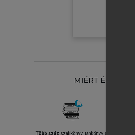
MIÉRT ÉRDEME
Több száz
szakkönyv, tankönyv és
Jel