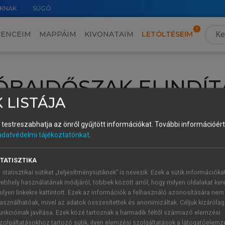
KNAK
SÚGÓ
VENCEIM
MAPPÁIM
KIVONATAIM
LETÖLTÉSEIM
ÓBAIDŐSZAK ELINDÍT
 LISTÁJA
intéséhez lépj be a saját fiókoddal, iskolai azonosítóddal vagy ú
és testreszabhatja az önről gyűjtött információkat.
További információért 
Új felhasználóként
1 óra díjmentes hozzáférésre
vagy jogosult
adatvédelmi tájékoztatónkat
.
k elindításához,
jelentkezz
be meglévő fiókoddal,
vagy hozz lé
A regisztráció után a
próbaidőszak
automatikusan
elindul.
TATISZTIKA
 statisztikai sütiket „teljesítménysütiknek” is nevezik. Ezek a sütik információka
ebhely használatának módjáról, többek között arról, hogy milyen oldalakat kere
ilyen linkekre kattintott. Ezek az információk a felhasználó azonosítására nem
ÚJ FIÓK 
ÁT FIÓKKAL
asználhatóak, mivel az adatok összesítettek és anonimizáltak. Céljuk kizáróla
1 óra díjme
unkcióinak javítása. Ezek közé tartoznak a harmadik féltől származó elemzési
zolgáltatásokhoz tartozó sütik; ilyen elemzési szolgáltatások a látogatóelemz