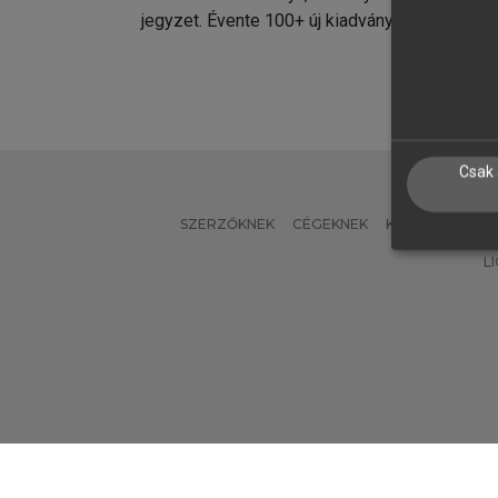
jegyzet. Évente 100+ új kiadvány.
kiadvá
Csak 
SZERZŐKNEK
CÉGEKNEK
KÖNYVTÁROSO
L
Verzió: 2.7.2