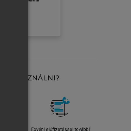
erződéseiben foglaltakat
ogadom.
ÓBÁLOM
AT HASZNÁLNI?
ntos
Egyéni előfizetéssel további