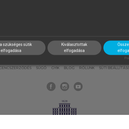
nyokat, hogy bármikor azonnal
részeket, és
készíts
saj
hozzájuk férhess!
jegyzeteket!
a szükséges sütik
Kiválasztottak
Összes
elfogadása
elfogadása
elfog
KNAK
SZERKESZTÉSI ÉS LEKTORÁLÁSI ALAPELVEK
MI – ÁLTALÁNOS
Pow
ICENCSZERZŐDÉS
SÚGÓ
GYIK
BLOG
RÓLUNK
SÜTI BEÁLLÍTÁS