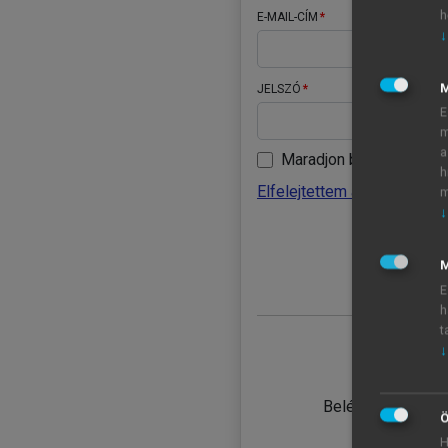
h
E-MAIL-CÍM
↓
JELSZÓ
E
m
a
Maradjon belépve
h
Elfelejtettem a jelszavamat
m
↓
BELÉ
M
E
h
t
↓
TANULÓ
Belépés intézmén
Ö
H