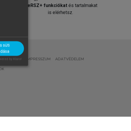
át
MeRSZ+ funkciókat
és tartalmakat
is elérhetsz.
 süti
adása
 IRÁNYELVEK
IMPRESSZUM
ADATVÉDELEM
ered by Klaro!
OK