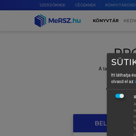
SZERZŐKNEK
CÉGEKNEK
KÖNYVTÁROSO
KÖNYVTÁR
KED
PR
SÜTIK
A tartalom megtek
Itt láthatja 
olvasd el az
A próbaidősza
S
A
w
m
BELÉPÉS SAJ
h
f
s