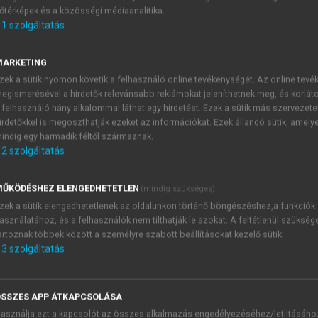
őtérképek és a közösségi médiaanalitika.
E-MAIL-CÍM
1
szolgáltatás
MARKETING
NÉV
zek a sütik nyomon követik a felhasználó online tevékenységét. Az online tev
egismerésével a hirdetők relevánsabb reklámokat jeleníthetnek meg, és korlát
 felhasználó hány alkalommal láthat egy hirdetést. Ezek a sütik más szervezete
JELSZÓ
irdetőkkel is megoszthatják ezeket az információkat. Ezek állandó sütik, amely
indig egy harmadik féltől származnak.
2
szolgáltatás
JELSZÓ ÚJRA
PÉS
ŰKÖDÉSHEZ ELENGEDHETETLEN
(mindig szükséges)
zek a sütik elengedhetetlenek az oldalunkon történő böngészéshez,a funkciók
asználatához, és a felhasználók nem tilthatják le azokat. A feltétlenül szükség
Kérek értesítést a MeRSZ új
artoznak többek között a személyre szabott beállításokat kezelő sütik.
Kérek értesítést az Akadémi
3
szolgáltatás
akcióiról.
 VAGY?
Az
Adatkezelési tájékozta
yi azonosítóval
veszem és elfogadom.
SSZES APP ÁTKAPCSOLÁSA
Az
Általános vásárlási felt
asználja ezt a kapcsolót az összes alkalmazás engedélyezéséhez/letiltásáho