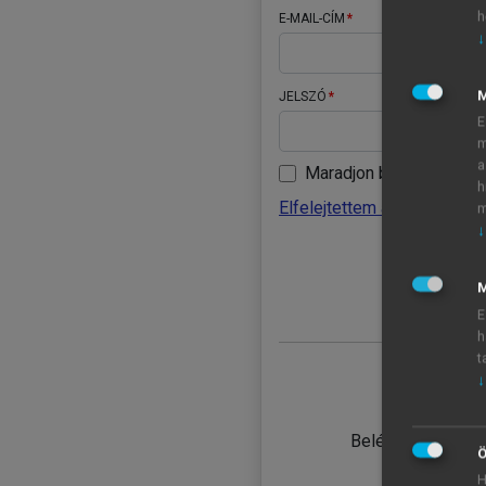
h
E-MAIL-CÍM
↓
JELSZÓ
E
m
a
Maradjon belépve
h
Elfelejtettem a jelszavamat
m
↓
BELÉ
M
E
h
t
↓
TANULÓ
Belépés intézmén
Ö
H