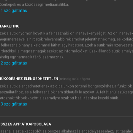
őtérképek és a közösségi médiaanalitika.
E-MAIL-CÍM
1
szolgáltatás
MARKETING
NÉV
zek a sütik nyomon követik a felhasználó online tevékenységét. Az online tev
egismerésével a hirdetők relevánsabb reklámokat jeleníthetnek meg, és korlát
 felhasználó hány alkalommal láthat egy hirdetést. Ezek a sütik más szervezete
JELSZÓ
irdetőkkel is megoszthatják ezeket az információkat. Ezek állandó sütik, amely
indig egy harmadik féltől származnak.
2
szolgáltatás
JELSZÓ ÚJRA
PÉS
ŰKÖDÉSHEZ ELENGEDHETETLEN
(mindig szükséges)
zek a sütik elengedhetetlenek az oldalunkon történő böngészéshez,a funkciók
asználatához, és a felhasználók nem tilthatják le azokat. A feltétlenül szükség
Kérek értesítést a MeRSZ új
artoznak többek között a személyre szabott beállításokat kezelő sütik.
Kérek értesítést az Akadémi
3
szolgáltatás
akcióiról.
 VAGY?
Az
Adatkezelési tájékozta
yi azonosítóval
veszem és elfogadom.
SSZES APP ÁTKAPCSOLÁSA
Az
Általános vásárlási felt
asználja ezt a kapcsolót az összes alkalmazás engedélyezéséhez/letiltásáho