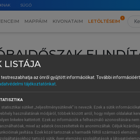
KNAK
SÚGÓ
VENCEIM
MAPPÁIM
KIVONATAIM
LETÖLTÉSEIM
ÓBAIDŐSZAK ELINDÍT
 LISTÁJA
intéséhez lépj be a saját fiókoddal, iskolai azonosítóddal vagy ú
és testreszabhatja az önről gyűjtött információkat.
További információért 
Új felhasználóként
1 óra díjmentes hozzáférésre
vagy jogosult
adatvédelmi tájékoztatónkat
.
k elindításához,
jelentkezz
be meglévő fiókoddal,
vagy hozz lé
A regisztráció után a
próbaidőszak
automatikusan
elindul.
TATISZTIKA
 statisztikai sütiket „teljesítménysütiknek” is nevezik. Ezek a sütik információka
ebhely használatának módjáról, többek között arról, hogy milyen oldalakat kere
ilyen linkekre kattintott. Ezek az információk a felhasználó azonosítására nem
ÚJ FIÓK 
ÁT FIÓKKAL
asználhatóak, mivel az adatok összesítettek és anonimizáltak. Céljuk kizáróla
1 óra díjme
unkcióinak javítása. Ezek közé tartoznak a harmadik féltől származó elemzési
zolgáltatásokhoz tartozó sütik; ilyen elemzési szolgáltatások a látogatóelemz