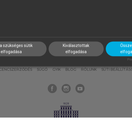
nyokat, hogy bármikor azonnal
részeket, és
készíts
saj
hozzájuk férhess!
jegyzeteket!
a szükséges sütik
Kiválasztottak
Összes
elfogadása
elfogadása
elfog
KNAK
SZERKESZTÉSI ÉS LEKTORÁLÁSI ALAPELVEK
MI – ÁLTALÁNOS
Pow
ICENCSZERZŐDÉS
SÚGÓ
GYIK
BLOG
RÓLUNK
SÜTI BEÁLLÍTÁS