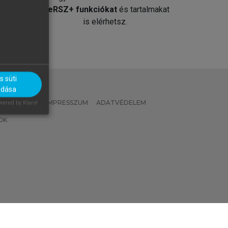
át
MeRSZ+ funkciókat
és tartalmakat
is elérhetsz.
 süti
adása
 IRÁNYELVEK
IMPRESSZUM
ADATVÉDELEM
ered by Klaro!
OK