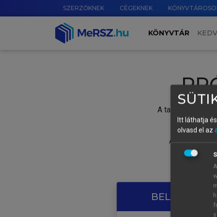
SZERZŐKNEK
CÉGEKNEK
KÖNYVTÁROSO
KÖNYVTÁR
KED
PR
SÜTIK
A tartalom megtek
Itt láthatja 
olvasd el az
A próbaidősza
S
A
w
m
BELÉPÉS SAJ
h
f
s