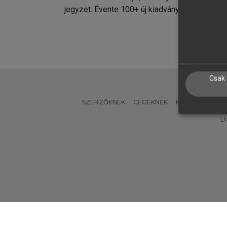
jegyzet. Évente 100+ új kiadvány.
kiadvá
Csak 
SZERZŐKNEK
CÉGEKNEK
KÖNYVTÁROSO
L
Verzió: 2.7.2