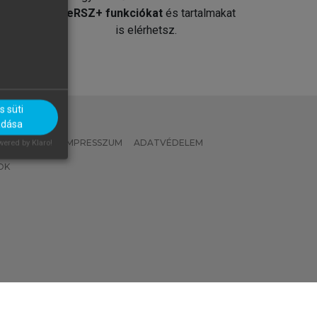
át
MeRSZ+ funkciókat
és tartalmakat
is elérhetsz.
 süti
adása
 IRÁNYELVEK
IMPRESSZUM
ADATVÉDELEM
ered by Klaro!
OK