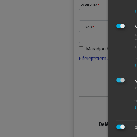
h
E-MAIL-CÍM
↓
JELSZÓ
E
m
a
Maradjon belépve
h
Elfelejtettem a jelszavamat
m
↓
BELÉ
M
E
h
t
↓
TANULÓ
Belépés intézmén
Ö
H