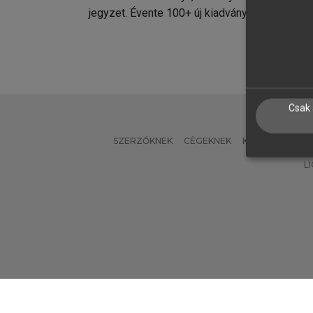
jegyzet. Évente 100+ új kiadvány.
kiadvá
Csak 
SZERZŐKNEK
CÉGEKNEK
KÖNYVTÁROSO
L
Verzió: 2.7.2