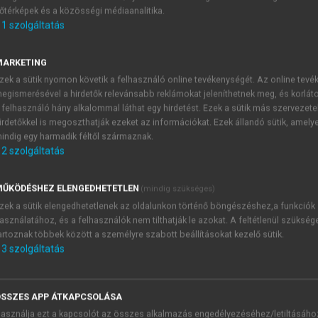
őtérképek és a közösségi médiaanalitika.
E-MAIL-CÍM
1
szolgáltatás
MARKETING
NÉV
zek a sütik nyomon követik a felhasználó online tevékenységét. Az online tev
egismerésével a hirdetők relevánsabb reklámokat jeleníthetnek meg, és korlát
 felhasználó hány alkalommal láthat egy hirdetést. Ezek a sütik más szervezete
JELSZÓ
irdetőkkel is megoszthatják ezeket az információkat. Ezek állandó sütik, amely
indig egy harmadik féltől származnak.
2
szolgáltatás
JELSZÓ ÚJRA
PÉS
ŰKÖDÉSHEZ ELENGEDHETETLEN
(mindig szükséges)
zek a sütik elengedhetetlenek az oldalunkon történő böngészéshez,a funkciók
asználatához, és a felhasználók nem tilthatják le azokat. A feltétlenül szükség
Kérek értesítést a MeRSZ új
artoznak többek között a személyre szabott beállításokat kezelő sütik.
Kérek értesítést az Akadémi
3
szolgáltatás
akcióiról.
 VAGY?
Az
Adatkezelési tájékozta
yi azonosítóval
veszem és elfogadom.
SSZES APP ÁTKAPCSOLÁSA
Az
Általános vásárlási felt
asználja ezt a kapcsolót az összes alkalmazás engedélyezéséhez/letiltásáho