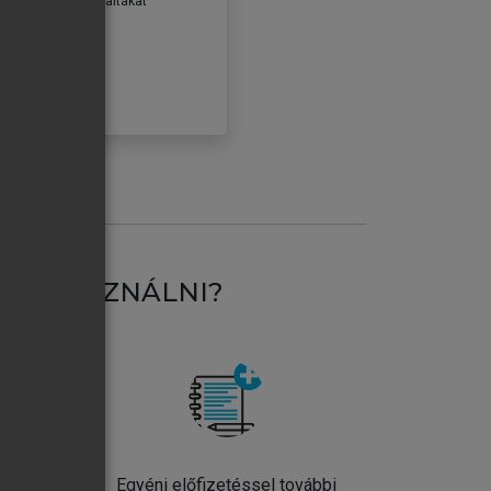
erződéseiben foglaltakat
ogadom.
ÓBÁLOM
AT HASZNÁLNI?
ntos
Egyéni előfizetéssel további