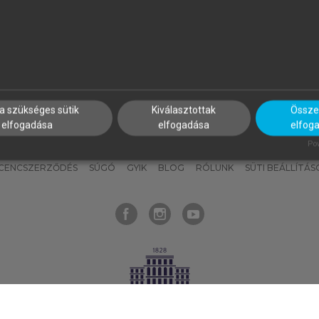
nyokat, hogy bármikor azonnal
részeket, és
készíts
saj
hozzájuk férhess!
jegyzeteket!
a szükséges sütik
Kiválasztottak
Összes
elfogadása
elfogadása
elfog
KNAK
SZERKESZTÉSI ÉS LEKTORÁLÁSI ALAPELVEK
MI – ÁLTALÁNOS
Pow
ICENCSZERZŐDÉS
SÚGÓ
GYIK
BLOG
RÓLUNK
SÜTI BEÁLLÍTÁS