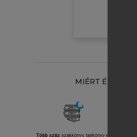
MIÉRT ÉRDEME
Több száz
szakkönyv, tankönyv és
Jel