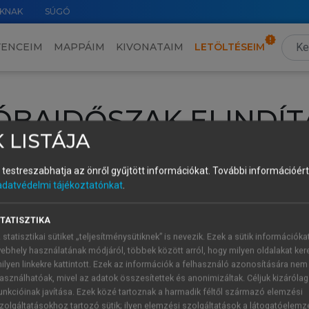
KNAK
SÚGÓ
VENCEIM
MAPPÁIM
KIVONATAIM
LETÖLTÉSEIM
ÓBAIDŐSZAK ELINDÍT
 LISTÁJA
intéséhez lépj be a saját fiókoddal, iskolai azonosítóddal vagy ú
és testreszabhatja az önről gyűjtött információkat.
További információért 
Új felhasználóként
1 óra díjmentes hozzáférésre
vagy jogosult
adatvédelmi tájékoztatónkat
.
k elindításához,
jelentkezz
be meglévő fiókoddal,
vagy hozz lé
A regisztráció után a
próbaidőszak
automatikusan
elindul.
TATISZTIKA
 statisztikai sütiket „teljesítménysütiknek” is nevezik. Ezek a sütik információka
ebhely használatának módjáról, többek között arról, hogy milyen oldalakat kere
ilyen linkekre kattintott. Ezek az információk a felhasználó azonosítására nem
ÚJ FIÓK 
ÁT FIÓKKAL
asználhatóak, mivel az adatok összesítettek és anonimizáltak. Céljuk kizáróla
1 óra díjme
unkcióinak javítása. Ezek közé tartoznak a harmadik féltől származó elemzési
zolgáltatásokhoz tartozó sütik; ilyen elemzési szolgáltatások a látogatóelemz