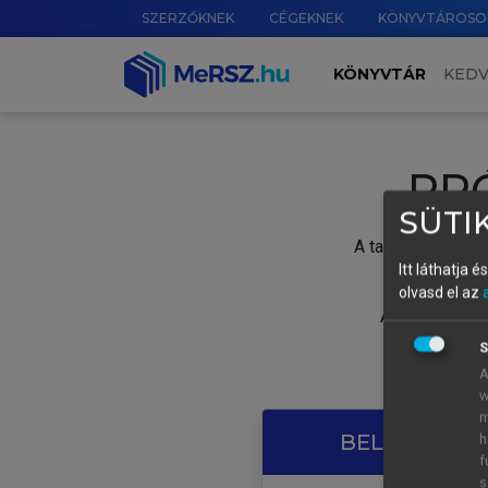
SZERZŐKNEK
CÉGEKNEK
KÖNYVTÁROSO
KÖNYVTÁR
KED
PR
SÜTIK
A tartalom megtek
Itt láthatja 
olvasd el az
A próbaidősza
S
A
w
m
BELÉPÉS SAJ
h
f
s