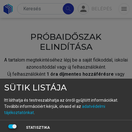
person
search
menu
BELÉPÉS
PRÓBAIDŐSZAK
ELINDÍTÁSA
A tartalom megtekintéséhez lépj be a saját fiókoddal, iskolai
azonosítóddal vagy új felhasználóként.
Új felhasználóként
1 óra díjmentes hozzáférésre
vagy
jogosult.
SÜTIK LISTÁJA
A próbaidőszak elindításához,
jelentkezz
be meglévő
fiókoddal,
vagy hozz létre új fiókot.
Itt láthatja és testreszabhatja az önről gyűjtött információkat.
További információért kérjük, olvasd el az
adatvédelmi
A regisztráció után a
próbaidőszak
automatikusan
elindul.
tájékoztatónkat
.
BELÉPÉS SAJÁT FIÓKKAL
STATISZTIKA