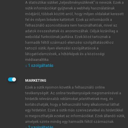
A statisztikai sütiket „teljesítménysütiknek” is nevezik. Ezek a
sütik információkat gyűjtenek a webhely használatának
módjáról, többek között arról, hogy milyen oldalakat keresett
ÚJ FIÓK LÉTREHOZÁSA
fel és milyen linkekre kattintott. Ezek az információk a
1 óra díjmentes hozzáférés
felhasználó azonosítására nem használhatóak, mivel az
adatok összesítettek és anonimizáltak. Céljuk kizárólag a
weboldal funkcióinak javítása. Ezek közé tartoznak a
E-MAIL-CÍM
harmadik féltől származó elemzési szolgáltatásokhoz
tartozó sütik; ilyen elemzési szolgáltatások a
látogatóelemzések, a hőtérképek és a közösségi
NÉV
médiaanalitika.
↓
1
szolgáltatás
JELSZÓ
MARKETING
Ezek a sütik nyomon követik a felhasználó online
tevékenységét. Az online tevékenységek megismerésével a
JELSZÓ ÚJRA
hirdetők relevánsabb reklámokat jeleníthetnek meg, és
korlátozhatják, hogy a felhasználó hány alkalommal láthat
egy hirdetést. Ezek a sütik más szervezetekkel és hirdetőkkel
is megoszthatják ezeket az információkat. Ezek állandó sütik,
Kérek értesítést a MeRSZ újdonságairól, akcióiról.
amelyek szinte mindig egy harmadik féltől származnak.
↓
2
szolgáltatás