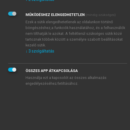
Kérek értesítést az Akadémiai Kiadó Zrt. újdonságairól,
akcióiról.
MŰKÖDÉSHEZ ELENGEDHETETLEN
(mindig szükséges)
Az
Adatkezelési tájékoztatóban
foglaltakat tudomásul
veszem és elfogadom.
Ezek a sütik elengedhetetlenek az oldalunkon történő
Az
Általános vásárlási feltételeket
, valamint a
szotar.net
és a
böngészéshez,a funkciók használatához, és a felhasználók
mersz.hu
oldalak licencszerződéseiben foglaltakat
nem tilthatják le azokat. A feltétlenül szükséges sütik közé
tudomásul veszem és elfogadom.
tartoznak többek között a személyre szabott beállításokat
kezelő sütik.
↓
3
szolgáltatás
KIPRÓBÁLOM
ÖSSZES APP ÁTKAPCSOLÁSA
Használja ezt a kapcsolót az összes alkalmazás
engedélyezéséhez/letiltásához.
MIÉRT ÉRDEMES A MERSZ ONLINE
OKOSKÖNYVTÁRAT HASZNÁLNI?