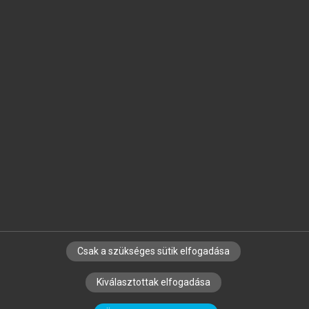
Jelöld meg a számodra fontos részeket, és
készíts
saját
jegyzeteket!
Egyéni előfizetéssel további
MeRSZ+ funkciókat
és
tartalmakat is elérhetsz.
Csak a szükséges sütik elfogadása
SZERZŐKNEK
CÉGEKNEK
KÖNYVTÁROSOKNAK
Kiválasztottak elfogadása
SZERKESZTÉSI ÉS LEKTORÁLÁSI ALAPELVEK