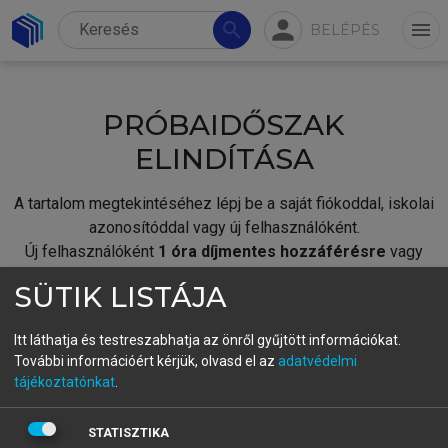
person
search
menu
BELÉPÉS
PRÓBAIDŐSZAK
ELINDÍTÁSA
A tartalom megtekintéséhez lépj be a saját fiókoddal, iskolai
azonosítóddal vagy új felhasználóként.
Új felhasználóként
1 óra díjmentes hozzáférésre
vagy
jogosult.
SÜTIK LISTÁJA
A próbaidőszak elindításához,
jelentkezz
be meglévő
fiókoddal,
vagy hozz létre új fiókot.
Itt láthatja és testreszabhatja az önről gyűjtött információkat.
További információért kérjük, olvasd el az
adatvédelmi
A regisztráció után a
próbaidőszak
automatikusan
elindul.
tájékoztatónkat
.
BELÉPÉS SAJÁT FIÓKKAL
STATISZTIKA