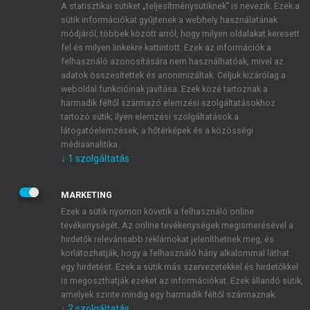
A statisztikai sütiket „teljesítménysütiknek” is nevezik. Ezek a
sütik információkat gyűjtenek a webhely használatának
módjáról, többek között arról, hogy milyen oldalakat keresett
ÚJ FIÓK LÉTREHOZÁSA
fel és milyen linkekre kattintott. Ezek az információk a
1 óra díjmentes hozzáférés
felhasználó azonosítására nem használhatóak, mivel az
adatok összesítettek és anonimizáltak. Céljuk kizárólag a
weboldal funkcióinak javítása. Ezek közé tartoznak a
E-MAIL-CÍM
harmadik féltől származó elemzési szolgáltatásokhoz
tartozó sütik; ilyen elemzési szolgáltatások a
látogatóelemzések, a hőtérképek és a közösségi
NÉV
médiaanalitika.
↓
1
szolgáltatás
JELSZÓ
MARKETING
Ezek a sütik nyomon követik a felhasználó online
tevékenységét. Az online tevékenységek megismerésével a
JELSZÓ ÚJRA
hirdetők relevánsabb reklámokat jeleníthetnek meg, és
korlátozhatják, hogy a felhasználó hány alkalommal láthat
egy hirdetést. Ezek a sütik más szervezetekkel és hirdetőkkel
is megoszthatják ezeket az információkat. Ezek állandó sütik,
Kérek értesítést a MeRSZ újdonságairól, akcióiról.
amelyek szinte mindig egy harmadik féltől származnak.
↓
2
szolgáltatás