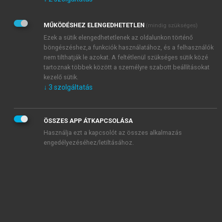
Kérek értesítést az Akadémiai Kiadó Zrt. újdonságairól,
akcióiról.
MŰKÖDÉSHEZ ELENGEDHETETLEN
(mindig szükséges)
Az
Adatkezelési tájékoztatóban
foglaltakat tudomásul
veszem és elfogadom.
Ezek a sütik elengedhetetlenek az oldalunkon történő
Az
Általános vásárlási feltételeket
, valamint a
szotar.net
és a
böngészéshez,a funkciók használatához, és a felhasználók
mersz.hu
oldalak licencszerződéseiben foglaltakat
nem tilthatják le azokat. A feltétlenül szükséges sütik közé
tudomásul veszem és elfogadom.
tartoznak többek között a személyre szabott beállításokat
kezelő sütik.
↓
3
szolgáltatás
KIPRÓBÁLOM
ÖSSZES APP ÁTKAPCSOLÁSA
Használja ezt a kapcsolót az összes alkalmazás
engedélyezéséhez/letiltásához.
MIÉRT ÉRDEMES A MERSZ ONLINE
OKOSKÖNYVTÁRAT HASZNÁLNI?