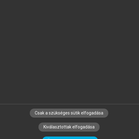
Jelöld meg a számodra fontos részeket, és
készíts
saját
jegyzeteket!
Egyéni előfizetéssel további
MeRSZ+ funkciókat
és
tartalmakat is elérhetsz.
Csak a szükséges sütik elfogadása
SZERZŐKNEK
CÉGEKNEK
KÖNYVTÁROSOKNAK
Kiválasztottak elfogadása
SZERKESZTÉSI ÉS LEKTORÁLÁSI ALAPELVEK