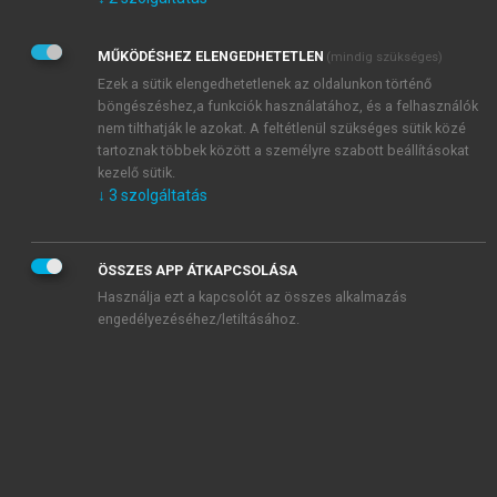
Kérek értesítést az Akadémiai Kiadó Zrt. újdonságairól,
akcióiról.
MŰKÖDÉSHEZ ELENGEDHETETLEN
(mindig szükséges)
Az
Adatkezelési tájékoztatóban
foglaltakat tudomásul
veszem és elfogadom.
Ezek a sütik elengedhetetlenek az oldalunkon történő
Az
Általános vásárlási feltételeket
, valamint a
szotar.net
és a
böngészéshez,a funkciók használatához, és a felhasználók
mersz.hu
oldalak licencszerződéseiben foglaltakat
nem tilthatják le azokat. A feltétlenül szükséges sütik közé
tudomásul veszem és elfogadom.
tartoznak többek között a személyre szabott beállításokat
kezelő sütik.
↓
3
szolgáltatás
KIPRÓBÁLOM
ÖSSZES APP ÁTKAPCSOLÁSA
Használja ezt a kapcsolót az összes alkalmazás
engedélyezéséhez/letiltásához.
MIÉRT ÉRDEMES A MERSZ ONLINE
OKOSKÖNYVTÁRAT HASZNÁLNI?