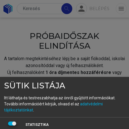
person
search
menu
BELÉPÉS
PRÓBAIDŐSZAK
ELINDÍTÁSA
A tartalom megtekintéséhez lépj be a saját fiókoddal, iskolai
azonosítóddal vagy új felhasználóként.
Új felhasználóként
1 óra díjmentes hozzáférésre
vagy
jogosult.
SÜTIK LISTÁJA
A próbaidőszak elindításához,
jelentkezz
be meglévő
fiókoddal,
vagy hozz létre új fiókot.
Itt láthatja és testreszabhatja az önről gyűjtött információkat.
További információért kérjük, olvasd el az
adatvédelmi
A regisztráció után a
próbaidőszak
automatikusan
elindul.
tájékoztatónkat
.
BELÉPÉS SAJÁT FIÓKKAL
STATISZTIKA