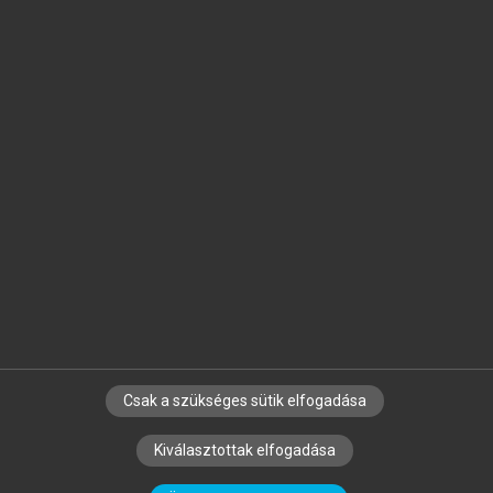
Jelöld meg a számodra fontos részeket, és
készíts
saját
jegyzeteket!
Egyéni előfizetéssel további
MeRSZ+ funkciókat
és
tartalmakat is elérhetsz.
Csak a szükséges sütik elfogadása
SZERZŐKNEK
CÉGEKNEK
KÖNYVTÁROSOKNAK
Kiválasztottak elfogadása
SZERKESZTÉSI ÉS LEKTORÁLÁSI ALAPELVEK