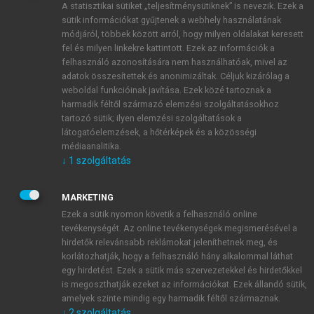
A statisztikai sütiket „teljesítménysütiknek” is nevezik. Ezek a
sütik információkat gyűjtenek a webhely használatának
módjáról, többek között arról, hogy milyen oldalakat keresett
ÚJ FIÓK LÉTREHOZÁSA
fel és milyen linkekre kattintott. Ezek az információk a
1 óra díjmentes hozzáférés
felhasználó azonosítására nem használhatóak, mivel az
adatok összesítettek és anonimizáltak. Céljuk kizárólag a
weboldal funkcióinak javítása. Ezek közé tartoznak a
E-MAIL-CÍM
harmadik féltől származó elemzési szolgáltatásokhoz
tartozó sütik; ilyen elemzési szolgáltatások a
látogatóelemzések, a hőtérképek és a közösségi
NÉV
médiaanalitika.
↓
1
szolgáltatás
JELSZÓ
MARKETING
Ezek a sütik nyomon követik a felhasználó online
tevékenységét. Az online tevékenységek megismerésével a
JELSZÓ ÚJRA
hirdetők relevánsabb reklámokat jeleníthetnek meg, és
korlátozhatják, hogy a felhasználó hány alkalommal láthat
egy hirdetést. Ezek a sütik más szervezetekkel és hirdetőkkel
is megoszthatják ezeket az információkat. Ezek állandó sütik,
Kérek értesítést a MeRSZ újdonságairól, akcióiról.
amelyek szinte mindig egy harmadik féltől származnak.
↓
2
szolgáltatás