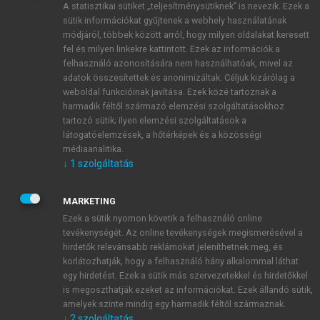
A statisztikai sütiket „teljesítménysütiknek” is nevezik. Ezek a
sütik információkat gyűjtenek a webhely használatának
módjáról, többek között arról, hogy milyen oldalakat keresett
ÚJ FIÓK LÉTREHOZÁSA
fel és milyen linkekre kattintott. Ezek az információk a
1 óra díjmentes hozzáférés
felhasználó azonosítására nem használhatóak, mivel az
adatok összesítettek és anonimizáltak. Céljuk kizárólag a
weboldal funkcióinak javítása. Ezek közé tartoznak a
E-MAIL-CÍM
harmadik féltől származó elemzési szolgáltatásokhoz
tartozó sütik; ilyen elemzési szolgáltatások a
látogatóelemzések, a hőtérképek és a közösségi
NÉV
médiaanalitika.
↓
1
szolgáltatás
JELSZÓ
MARKETING
Ezek a sütik nyomon követik a felhasználó online
tevékenységét. Az online tevékenységek megismerésével a
JELSZÓ ÚJRA
hirdetők relevánsabb reklámokat jeleníthetnek meg, és
korlátozhatják, hogy a felhasználó hány alkalommal láthat
egy hirdetést. Ezek a sütik más szervezetekkel és hirdetőkkel
is megoszthatják ezeket az információkat. Ezek állandó sütik,
Kérek értesítést a MeRSZ újdonságairól, akcióiról.
amelyek szinte mindig egy harmadik féltől származnak.
↓
2
szolgáltatás