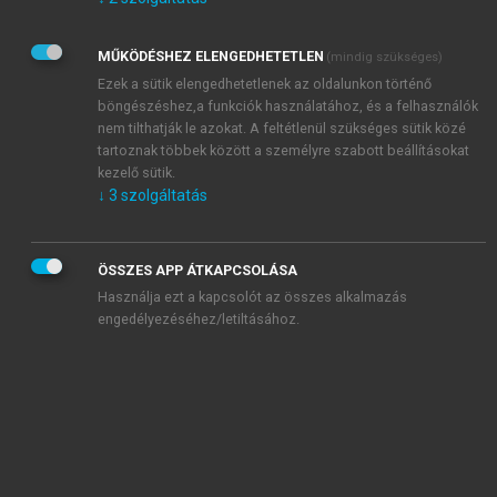
Kérek értesítést az Akadémiai Kiadó Zrt. újdonságairól,
akcióiról.
MŰKÖDÉSHEZ ELENGEDHETETLEN
(mindig szükséges)
Az
Adatkezelési tájékoztatóban
foglaltakat tudomásul
veszem és elfogadom.
Ezek a sütik elengedhetetlenek az oldalunkon történő
Az
Általános vásárlási feltételeket
, valamint a
szotar.net
és a
böngészéshez,a funkciók használatához, és a felhasználók
mersz.hu
oldalak licencszerződéseiben foglaltakat
nem tilthatják le azokat. A feltétlenül szükséges sütik közé
tudomásul veszem és elfogadom.
tartoznak többek között a személyre szabott beállításokat
kezelő sütik.
↓
3
szolgáltatás
KIPRÓBÁLOM
ÖSSZES APP ÁTKAPCSOLÁSA
Használja ezt a kapcsolót az összes alkalmazás
engedélyezéséhez/letiltásához.
MIÉRT ÉRDEMES A MERSZ ONLINE
OKOSKÖNYVTÁRAT HASZNÁLNI?