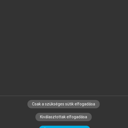
Jelöld meg a számodra fontos részeket, és
készíts
saját
jegyzeteket!
Egyéni előfizetéssel további
MeRSZ+ funkciókat
és
tartalmakat is elérhetsz.
Csak a szükséges sütik elfogadása
SZERZŐKNEK
CÉGEKNEK
KÖNYVTÁROSOKNAK
Kiválasztottak elfogadása
SZERKESZTÉSI ÉS LEKTORÁLÁSI ALAPELVEK