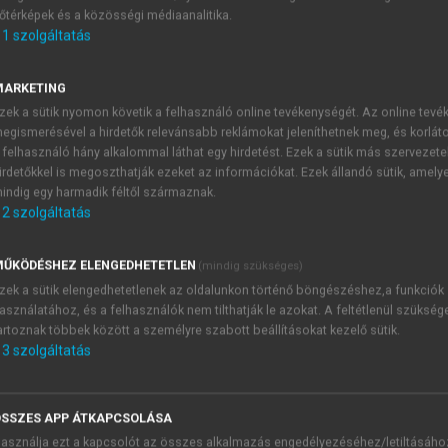
őtérképek és a közösségi médiaanalitika.
E-MAIL-CÍM
1
szolgáltatás
MARKETING
NÉV
zek a sütik nyomon követik a felhasználó online tevékenységét. Az online tev
egismerésével a hirdetők relevánsabb reklámokat jeleníthetnek meg, és korlát
 felhasználó hány alkalommal láthat egy hirdetést. Ezek a sütik más szervezete
JELSZÓ
irdetőkkel is megoszthatják ezeket az információkat. Ezek állandó sütik, amely
indig egy harmadik féltől származnak.
2
szolgáltatás
JELSZÓ ÚJRA
PÉS
ŰKÖDÉSHEZ ELENGEDHETETLEN
(mindig szükséges)
zek a sütik elengedhetetlenek az oldalunkon történő böngészéshez,a funkciók
asználatához, és a felhasználók nem tilthatják le azokat. A feltétlenül szükség
Kérek értesítést a MeRSZ új
artoznak többek között a személyre szabott beállításokat kezelő sütik.
Kérek értesítést az Akadémi
3
szolgáltatás
akcióiról.
 VAGY?
Az
Adatkezelési tájékozta
yi azonosítóval
veszem és elfogadom.
SSZES APP ÁTKAPCSOLÁSA
Az
Általános vásárlási felt
asználja ezt a kapcsolót az összes alkalmazás engedélyezéséhez/letiltásáho