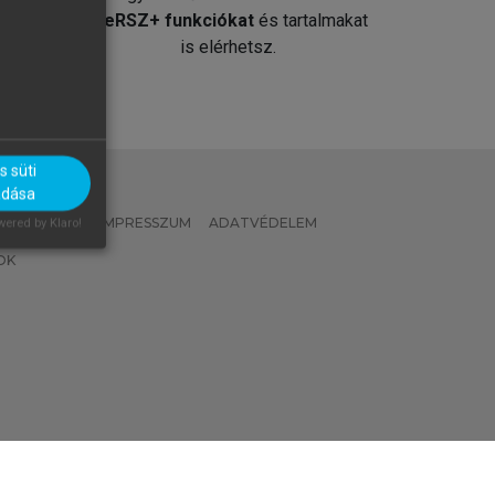
át
MeRSZ+ funkciókat
és tartalmakat
is elérhetsz.
 süti
adása
 IRÁNYELVEK
IMPRESSZUM
ADATVÉDELEM
ered by Klaro!
OK