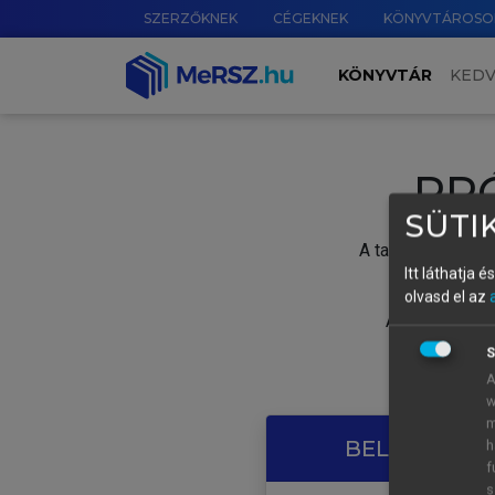
SZERZŐKNEK
CÉGEKNEK
KÖNYVTÁROSO
KÖNYVTÁR
KED
PR
SÜTIK
A tartalom megtek
Itt láthatja 
olvasd el az
A próbaidősza
S
A
w
m
BELÉPÉS SAJ
h
f
s