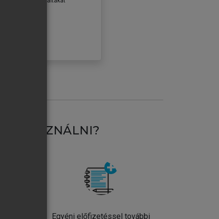
erződéseiben foglaltakat
ogadom.
ÓBÁLOM
AT HASZNÁLNI?
ntos
Egyéni előfizetéssel további