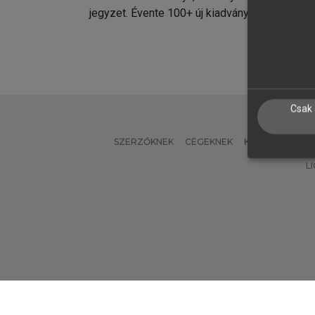
jegyzet. Évente 100+ új kiadvány.
kiadvá
Csak 
SZERZŐKNEK
CÉGEKNEK
KÖNYVTÁROSO
L
Verzió: 2.7.2