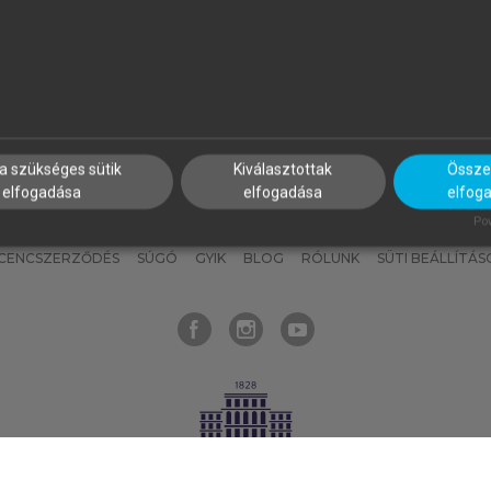
nyokat, hogy bármikor azonnal
részeket, és
készíts
saj
hozzájuk férhess!
jegyzeteket!
a szükséges sütik
Kiválasztottak
Összes
elfogadása
elfogadása
elfog
KNAK
SZERKESZTÉSI ÉS LEKTORÁLÁSI ALAPELVEK
MI – ÁLTALÁNOS
Pow
ICENCSZERZŐDÉS
SÚGÓ
GYIK
BLOG
RÓLUNK
SÜTI BEÁLLÍTÁS