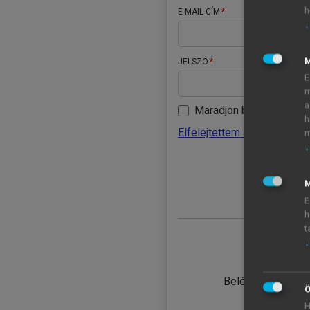
h
E-MAIL-CÍM
↓
JELSZÓ
E
m
a
Maradjon belépve
h
Elfelejtettem a jelszavamat
m
↓
BELÉ
M
E
h
t
↓
TANULÓ
Belépés intézmén
Ö
H