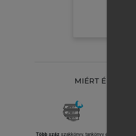
MIÉRT ÉRDEME
Több száz
szakkönyv, tankönyv és
Jel