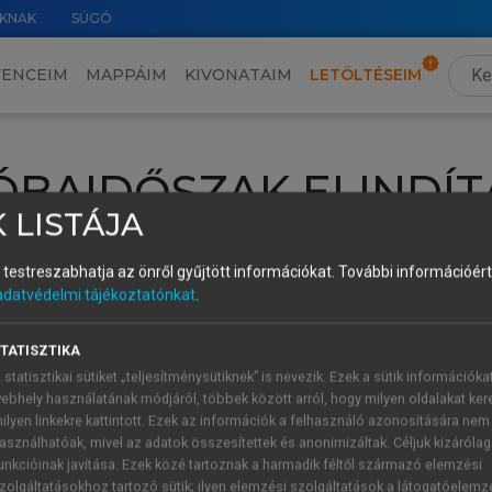
KNAK
SÚGÓ
VENCEIM
MAPPÁIM
KIVONATAIM
LETÖLTÉSEIM
ÓBAIDŐSZAK ELINDÍT
 LISTÁJA
intéséhez lépj be a saját fiókoddal, iskolai azonosítóddal vagy ú
és testreszabhatja az önről gyűjtött információkat.
További információért 
Új felhasználóként
1 óra díjmentes hozzáférésre
vagy jogosult
adatvédelmi tájékoztatónkat
.
k elindításához,
jelentkezz
be meglévő fiókoddal,
vagy hozz lé
A regisztráció után a
próbaidőszak
automatikusan
elindul.
TATISZTIKA
 statisztikai sütiket „teljesítménysütiknek” is nevezik. Ezek a sütik információka
ebhely használatának módjáról, többek között arról, hogy milyen oldalakat kere
ilyen linkekre kattintott. Ezek az információk a felhasználó azonosítására nem
ÚJ FIÓK 
ÁT FIÓKKAL
asználhatóak, mivel az adatok összesítettek és anonimizáltak. Céljuk kizáróla
1 óra díjme
unkcióinak javítása. Ezek közé tartoznak a harmadik féltől származó elemzési
zolgáltatásokhoz tartozó sütik; ilyen elemzési szolgáltatások a látogatóelemz