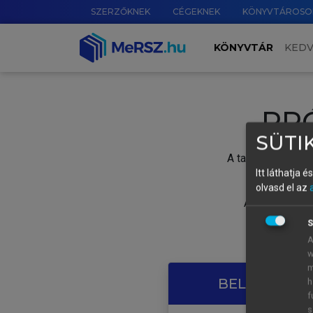
SZERZŐKNEK
CÉGEKNEK
KÖNYVTÁROSO
KÖNYVTÁR
KED
PR
SÜTIK
A tartalom megtek
Itt láthatja 
olvasd el az
A próbaidősza
S
A
w
m
BELÉPÉS SAJ
h
f
s