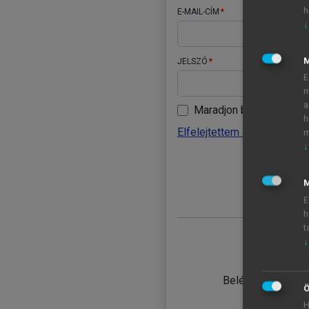
h
E-MAIL-CÍM
↓
JELSZÓ
E
m
a
Maradjon belépve
h
Elfelejtettem a jelszavamat
m
↓
BELÉ
M
E
h
t
↓
TANULÓ
Belépés intézmén
Ö
H