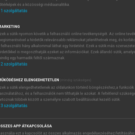
őtérképek és a közösségi médiaanalitika.
E-MAIL-CÍM
1
szolgáltatás
MARKETING
NÉV
zek a sütik nyomon követik a felhasználó online tevékenységét. Az online tev
egismerésével a hirdetők relevánsabb reklámokat jeleníthetnek meg, és korlát
 felhasználó hány alkalommal láthat egy hirdetést. Ezek a sütik más szervezete
JELSZÓ
irdetőkkel is megoszthatják ezeket az információkat. Ezek állandó sütik, amely
indig egy harmadik féltől származnak.
2
szolgáltatás
JELSZÓ ÚJRA
PÉS
ŰKÖDÉSHEZ ELENGEDHETETLEN
(mindig szükséges)
zek a sütik elengedhetetlenek az oldalunkon történő böngészéshez,a funkciók
asználatához, és a felhasználók nem tilthatják le azokat. A feltétlenül szükség
Kérek értesítést a MeRSZ új
artoznak többek között a személyre szabott beállításokat kezelő sütik.
Kérek értesítést az Akadémi
3
szolgáltatás
akcióiról.
 VAGY?
Az
Adatkezelési tájékozta
yi azonosítóval
veszem és elfogadom.
SSZES APP ÁTKAPCSOLÁSA
Az
Általános vásárlási felt
asználja ezt a kapcsolót az összes alkalmazás engedélyezéséhez/letiltásáho