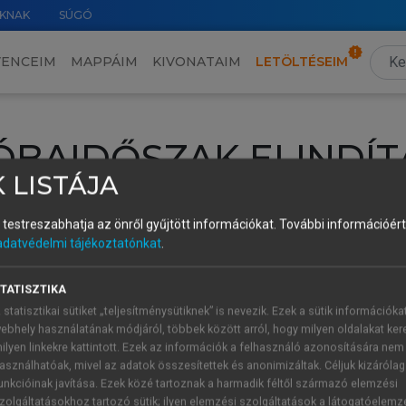
KNAK
SÚGÓ
VENCEIM
MAPPÁIM
KIVONATAIM
LETÖLTÉSEIM
ÓBAIDŐSZAK ELINDÍT
 LISTÁJA
intéséhez lépj be a saját fiókoddal, iskolai azonosítóddal vagy ú
és testreszabhatja az önről gyűjtött információkat.
További információért 
Új felhasználóként
1 óra díjmentes hozzáférésre
vagy jogosult
adatvédelmi tájékoztatónkat
.
k elindításához,
jelentkezz
be meglévő fiókoddal,
vagy hozz lé
A regisztráció után a
próbaidőszak
automatikusan
elindul.
TATISZTIKA
 statisztikai sütiket „teljesítménysütiknek” is nevezik. Ezek a sütik információka
ebhely használatának módjáról, többek között arról, hogy milyen oldalakat kere
ilyen linkekre kattintott. Ezek az információk a felhasználó azonosítására nem
ÚJ FIÓK 
ÁT FIÓKKAL
asználhatóak, mivel az adatok összesítettek és anonimizáltak. Céljuk kizáróla
1 óra díjme
unkcióinak javítása. Ezek közé tartoznak a harmadik féltől származó elemzési
zolgáltatásokhoz tartozó sütik; ilyen elemzési szolgáltatások a látogatóelemz