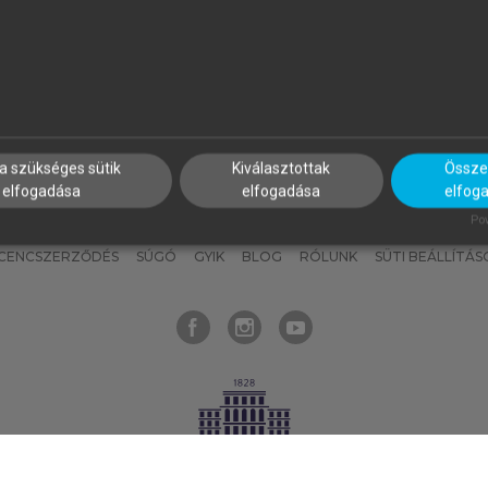
nyokat, hogy bármikor azonnal
részeket, és
készíts
saj
hozzájuk férhess!
jegyzeteket!
a szükséges sütik
Kiválasztottak
Összes
elfogadása
elfogadása
elfog
KNAK
SZERKESZTÉSI ÉS LEKTORÁLÁSI ALAPELVEK
MI – ÁLTALÁNOS
Pow
ICENCSZERZŐDÉS
SÚGÓ
GYIK
BLOG
RÓLUNK
SÜTI BEÁLLÍTÁS