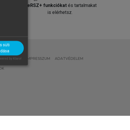
át
MeRSZ+ funkciókat
és tartalmakat
is elérhetsz.
 süti
adása
 IRÁNYELVEK
IMPRESSZUM
ADATVÉDELEM
ered by Klaro!
OK