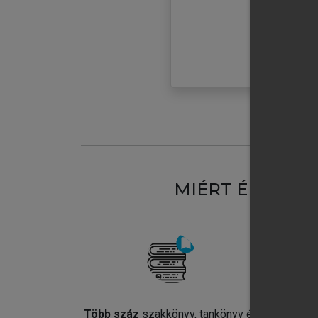
MIÉRT ÉRDEME
Több száz
szakkönyv, tankönyv és
Jel