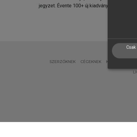
jegyzet. Évente 100+ új kiadvány.
kiadvá
Csak 
SZERZŐKNEK
CÉGEKNEK
KÖNYVTÁROSO
L
Verzió: 2.7.2