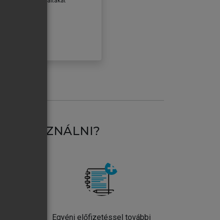
erződéseiben foglaltakat
ogadom.
ÓBÁLOM
AT HASZNÁLNI?
ntos
Egyéni előfizetéssel további