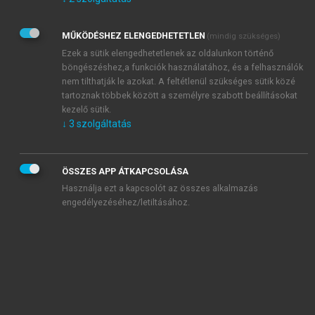
Kérek értesítést az Akadémiai Kiadó Zrt. újdonságairól,
akcióiról.
MŰKÖDÉSHEZ ELENGEDHETETLEN
(mindig szükséges)
Az
Adatkezelési tájékoztatóban
foglaltakat tudomásul
veszem és elfogadom.
Ezek a sütik elengedhetetlenek az oldalunkon történő
Az
Általános vásárlási feltételeket
, valamint a
szotar.net
és a
böngészéshez,a funkciók használatához, és a felhasználók
mersz.hu
oldalak licencszerződéseiben foglaltakat
nem tilthatják le azokat. A feltétlenül szükséges sütik közé
tudomásul veszem és elfogadom.
tartoznak többek között a személyre szabott beállításokat
kezelő sütik.
↓
3
szolgáltatás
KIPRÓBÁLOM
ÖSSZES APP ÁTKAPCSOLÁSA
Használja ezt a kapcsolót az összes alkalmazás
engedélyezéséhez/letiltásához.
MIÉRT ÉRDEMES A MERSZ ONLINE
OKOSKÖNYVTÁRAT HASZNÁLNI?