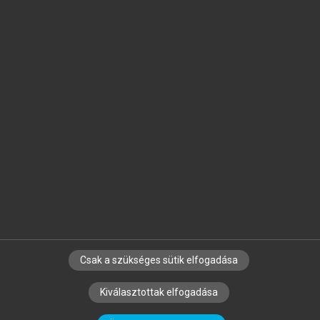
Jelöld meg a számodra fontos részeket, és
készíts
saját
jegyzeteket!
Egyéni előfizetéssel további
MeRSZ+ funkciókat
és
tartalmakat is elérhetsz.
Csak a szükséges sütik elfogadása
SZERZŐKNEK
CÉGEKNEK
KÖNYVTÁROSOKNAK
Kiválasztottak elfogadása
SZERKESZTÉSI ÉS LEKTORÁLÁSI ALAPELVEK