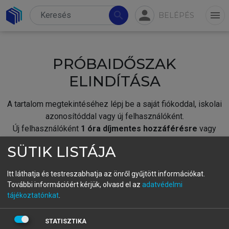
person
search
menu
BELÉPÉS
PRÓBAIDŐSZAK
ELINDÍTÁSA
A tartalom megtekintéséhez lépj be a saját fiókoddal, iskolai
azonosítóddal vagy új felhasználóként.
Új felhasználóként
1 óra díjmentes hozzáférésre
vagy
jogosult.
SÜTIK LISTÁJA
A próbaidőszak elindításához,
jelentkezz
be meglévő
fiókoddal,
vagy hozz létre új fiókot.
Itt láthatja és testreszabhatja az önről gyűjtött információkat.
További információért kérjük, olvasd el az
adatvédelmi
A regisztráció után a
próbaidőszak
automatikusan
elindul.
tájékoztatónkat
.
BELÉPÉS SAJÁT FIÓKKAL
STATISZTIKA