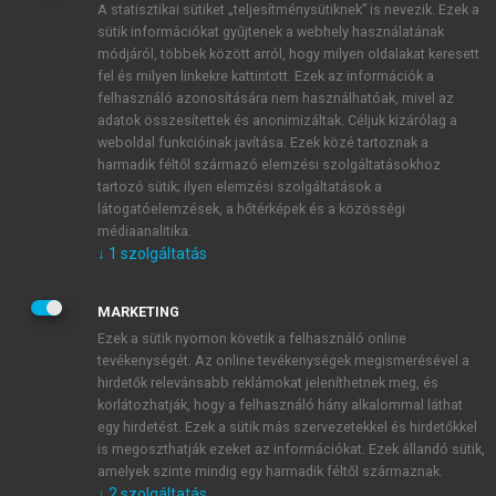
A statisztikai sütiket „teljesítménysütiknek” is nevezik. Ezek a
sütik információkat gyűjtenek a webhely használatának
módjáról, többek között arról, hogy milyen oldalakat keresett
ÚJ FIÓK LÉTREHOZÁSA
fel és milyen linkekre kattintott. Ezek az információk a
1 óra díjmentes hozzáférés
felhasználó azonosítására nem használhatóak, mivel az
adatok összesítettek és anonimizáltak. Céljuk kizárólag a
weboldal funkcióinak javítása. Ezek közé tartoznak a
E-MAIL-CÍM
harmadik féltől származó elemzési szolgáltatásokhoz
tartozó sütik; ilyen elemzési szolgáltatások a
látogatóelemzések, a hőtérképek és a közösségi
NÉV
médiaanalitika.
↓
1
szolgáltatás
JELSZÓ
MARKETING
Ezek a sütik nyomon követik a felhasználó online
tevékenységét. Az online tevékenységek megismerésével a
JELSZÓ ÚJRA
hirdetők relevánsabb reklámokat jeleníthetnek meg, és
korlátozhatják, hogy a felhasználó hány alkalommal láthat
egy hirdetést. Ezek a sütik más szervezetekkel és hirdetőkkel
is megoszthatják ezeket az információkat. Ezek állandó sütik,
Kérek értesítést a MeRSZ újdonságairól, akcióiról.
amelyek szinte mindig egy harmadik féltől származnak.
↓
2
szolgáltatás