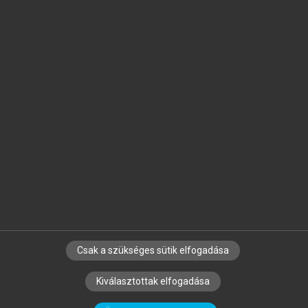
Jelöld meg a számodra fontos részeket, és
készíts
saját
jegyzeteket!
Egyéni előfizetéssel további
MeRSZ+ funkciókat
és
tartalmakat is elérhetsz.
Csak a szükséges sütik elfogadása
SZERZŐKNEK
CÉGEKNEK
KÖNYVTÁROSOKNAK
Kiválasztottak elfogadása
SZERKESZTÉSI ÉS LEKTORÁLÁSI ALAPELVEK