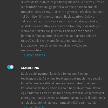
A statisztikai sütiket „teljesítménysütiknek” is nevezik. Ezek a
sütik információkat gyűjtenek a webhely használatának
módjáról, többek között arról, hogy milyen oldalakat keresett
ÚJ FIÓK LÉTREHOZÁSA
fel és milyen linkekre kattintott. Ezek az információk a
1 óra díjmentes hozzáférés
felhasználó azonosítására nem használhatóak, mivel az
adatok összesítettek és anonimizáltak. Céljuk kizárólag a
weboldal funkcióinak javítása. Ezek közé tartoznak a
E-MAIL-CÍM
harmadik féltől származó elemzési szolgáltatásokhoz
tartozó sütik; ilyen elemzési szolgáltatások a
látogatóelemzések, a hőtérképek és a közösségi
NÉV
médiaanalitika.
↓
1
szolgáltatás
JELSZÓ
MARKETING
Ezek a sütik nyomon követik a felhasználó online
tevékenységét. Az online tevékenységek megismerésével a
JELSZÓ ÚJRA
hirdetők relevánsabb reklámokat jeleníthetnek meg, és
korlátozhatják, hogy a felhasználó hány alkalommal láthat
egy hirdetést. Ezek a sütik más szervezetekkel és hirdetőkkel
is megoszthatják ezeket az információkat. Ezek állandó sütik,
Kérek értesítést a MeRSZ újdonságairól, akcióiról.
amelyek szinte mindig egy harmadik féltől származnak.
↓
2
szolgáltatás