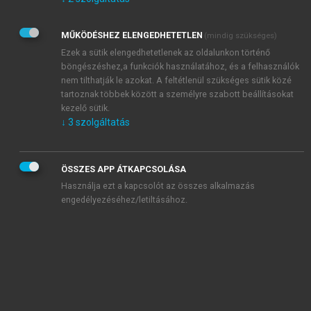
Kérek értesítést az Akadémiai Kiadó Zrt. újdonságairól,
akcióiról.
MŰKÖDÉSHEZ ELENGEDHETETLEN
(mindig szükséges)
Az
Adatkezelési tájékoztatóban
foglaltakat tudomásul
veszem és elfogadom.
Ezek a sütik elengedhetetlenek az oldalunkon történő
Az
Általános vásárlási feltételeket
, valamint a
szotar.net
és a
böngészéshez,a funkciók használatához, és a felhasználók
mersz.hu
oldalak licencszerződéseiben foglaltakat
nem tilthatják le azokat. A feltétlenül szükséges sütik közé
tudomásul veszem és elfogadom.
tartoznak többek között a személyre szabott beállításokat
kezelő sütik.
↓
3
szolgáltatás
KIPRÓBÁLOM
ÖSSZES APP ÁTKAPCSOLÁSA
Használja ezt a kapcsolót az összes alkalmazás
engedélyezéséhez/letiltásához.
MIÉRT ÉRDEMES A MERSZ ONLINE
OKOSKÖNYVTÁRAT HASZNÁLNI?