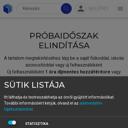
person
search
menu
BELÉPÉS
PRÓBAIDŐSZAK
ELINDÍTÁSA
A tartalom megtekintéséhez lépj be a saját fiókoddal, iskolai
azonosítóddal vagy új felhasználóként.
Új felhasználóként
1 óra díjmentes hozzáférésre
vagy
jogosult.
SÜTIK LISTÁJA
A próbaidőszak elindításához,
jelentkezz
be meglévő
fiókoddal,
vagy hozz létre új fiókot.
Itt láthatja és testreszabhatja az önről gyűjtött információkat.
További információért kérjük, olvasd el az
adatvédelmi
A regisztráció után a
próbaidőszak
automatikusan
elindul.
tájékoztatónkat
.
BELÉPÉS SAJÁT FIÓKKAL
STATISZTIKA