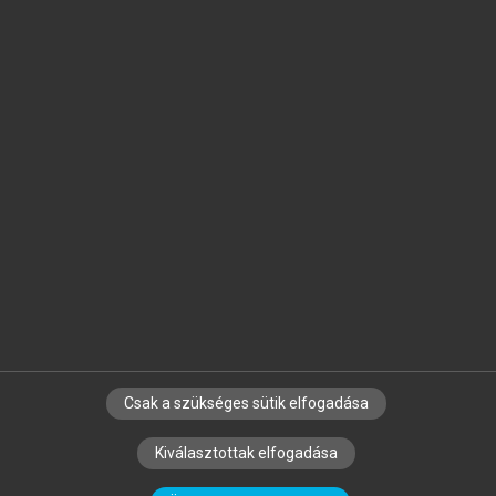
Jelöld meg a számodra fontos részeket, és
készíts
saját
jegyzeteket!
Egyéni előfizetéssel további
MeRSZ+ funkciókat
és
tartalmakat is elérhetsz.
Csak a szükséges sütik elfogadása
SZERZŐKNEK
CÉGEKNEK
KÖNYVTÁROSOKNAK
Kiválasztottak elfogadása
SZERKESZTÉSI ÉS LEKTORÁLÁSI ALAPELVEK