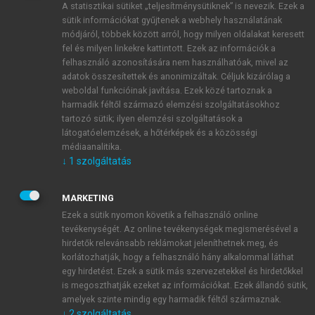
A statisztikai sütiket „teljesítménysütiknek” is nevezik. Ezek a
sütik információkat gyűjtenek a webhely használatának
módjáról, többek között arról, hogy milyen oldalakat keresett
ÚJ FIÓK LÉTREHOZÁSA
fel és milyen linkekre kattintott. Ezek az információk a
1 óra díjmentes hozzáférés
felhasználó azonosítására nem használhatóak, mivel az
adatok összesítettek és anonimizáltak. Céljuk kizárólag a
weboldal funkcióinak javítása. Ezek közé tartoznak a
E-MAIL-CÍM
harmadik féltől származó elemzési szolgáltatásokhoz
tartozó sütik; ilyen elemzési szolgáltatások a
látogatóelemzések, a hőtérképek és a közösségi
NÉV
médiaanalitika.
↓
1
szolgáltatás
JELSZÓ
MARKETING
Ezek a sütik nyomon követik a felhasználó online
tevékenységét. Az online tevékenységek megismerésével a
JELSZÓ ÚJRA
hirdetők relevánsabb reklámokat jeleníthetnek meg, és
korlátozhatják, hogy a felhasználó hány alkalommal láthat
egy hirdetést. Ezek a sütik más szervezetekkel és hirdetőkkel
is megoszthatják ezeket az információkat. Ezek állandó sütik,
Kérek értesítést a MeRSZ újdonságairól, akcióiról.
amelyek szinte mindig egy harmadik féltől származnak.
↓
2
szolgáltatás