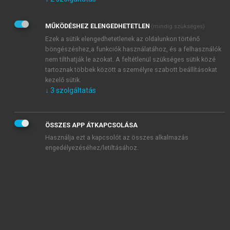
Kérek értesítést az Akadémiai Kiadó Zrt. újdonságairól,
akcióiról.
MŰKÖDÉSHEZ ELENGEDHETETLEN
(mindig szükséges)
Az
Adatkezelési tájékoztatóban
foglaltakat tudomásul
veszem és elfogadom.
Ezek a sütik elengedhetetlenek az oldalunkon történő
Az
Általános vásárlási feltételeket
, valamint a
szotar.net
és a
böngészéshez,a funkciók használatához, és a felhasználók
mersz.hu
oldalak licencszerződéseiben foglaltakat
nem tilthatják le azokat. A feltétlenül szükséges sütik közé
tudomásul veszem és elfogadom.
tartoznak többek között a személyre szabott beállításokat
kezelő sütik.
↓
3
szolgáltatás
KIPRÓBÁLOM
ÖSSZES APP ÁTKAPCSOLÁSA
Használja ezt a kapcsolót az összes alkalmazás
engedélyezéséhez/letiltásához.
MIÉRT ÉRDEMES A MERSZ ONLINE
OKOSKÖNYVTÁRAT HASZNÁLNI?