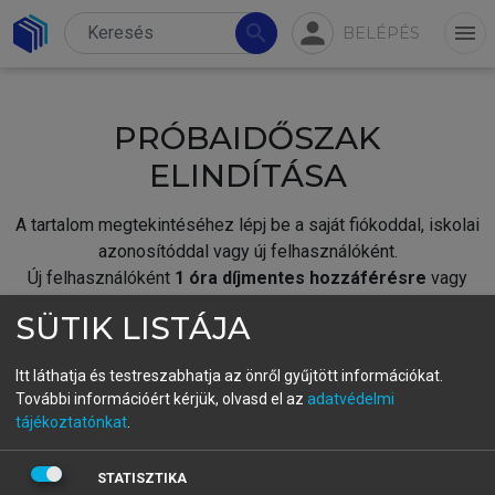
person
search
menu
BELÉPÉS
PRÓBAIDŐSZAK
ELINDÍTÁSA
A tartalom megtekintéséhez lépj be a saját fiókoddal, iskolai
azonosítóddal vagy új felhasználóként.
Új felhasználóként
1 óra díjmentes hozzáférésre
vagy
jogosult.
SÜTIK LISTÁJA
A próbaidőszak elindításához,
jelentkezz
be meglévő
fiókoddal,
vagy hozz létre új fiókot.
Itt láthatja és testreszabhatja az önről gyűjtött információkat.
További információért kérjük, olvasd el az
adatvédelmi
A regisztráció után a
próbaidőszak
automatikusan
elindul.
tájékoztatónkat
.
BELÉPÉS SAJÁT FIÓKKAL
STATISZTIKA