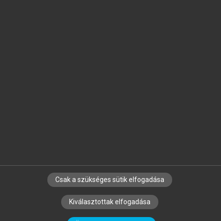
Jelöld meg a számodra fontos részeket, és
készíts
saját
jegyzeteket!
Egyéni előfizetéssel további
MeRSZ+ funkciókat
és
tartalmakat is elérhetsz.
Csak a szükséges sütik elfogadása
SZERZŐKNEK
CÉGEKNEK
KÖNYVTÁROSOKNAK
Kiválasztottak elfogadása
SZERKESZTÉSI ÉS LEKTORÁLÁSI ALAPELVEK