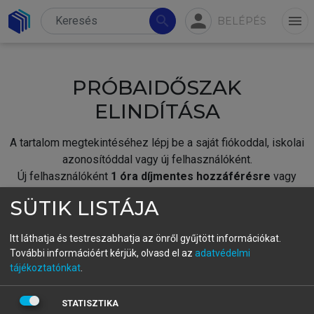
person
search
menu
BELÉPÉS
PRÓBAIDŐSZAK
ELINDÍTÁSA
A tartalom megtekintéséhez lépj be a saját fiókoddal, iskolai
azonosítóddal vagy új felhasználóként.
Új felhasználóként
1 óra díjmentes hozzáférésre
vagy
jogosult.
SÜTIK LISTÁJA
A próbaidőszak elindításához,
jelentkezz
be meglévő
fiókoddal,
vagy hozz létre új fiókot.
Itt láthatja és testreszabhatja az önről gyűjtött információkat.
További információért kérjük, olvasd el az
adatvédelmi
A regisztráció után a
próbaidőszak
automatikusan
elindul.
tájékoztatónkat
.
BELÉPÉS SAJÁT FIÓKKAL
STATISZTIKA