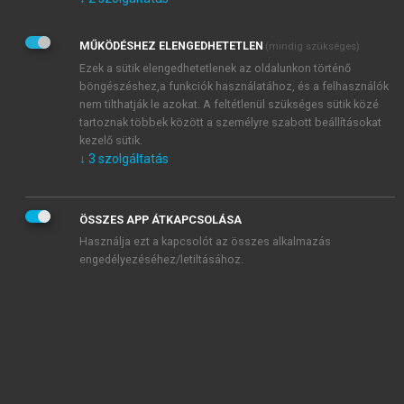
Kérek értesítést az Akadémiai Kiadó Zrt. újdonságairól,
akcióiról.
MŰKÖDÉSHEZ ELENGEDHETETLEN
(mindig szükséges)
Az
Adatkezelési tájékoztatóban
foglaltakat tudomásul
veszem és elfogadom.
Ezek a sütik elengedhetetlenek az oldalunkon történő
Az
Általános vásárlási feltételeket
, valamint a
szotar.net
és a
böngészéshez,a funkciók használatához, és a felhasználók
mersz.hu
oldalak licencszerződéseiben foglaltakat
nem tilthatják le azokat. A feltétlenül szükséges sütik közé
tudomásul veszem és elfogadom.
tartoznak többek között a személyre szabott beállításokat
kezelő sütik.
↓
3
szolgáltatás
KIPRÓBÁLOM
ÖSSZES APP ÁTKAPCSOLÁSA
Használja ezt a kapcsolót az összes alkalmazás
engedélyezéséhez/letiltásához.
MIÉRT ÉRDEMES A MERSZ ONLINE
OKOSKÖNYVTÁRAT HASZNÁLNI?