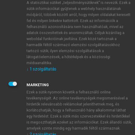
A statisztikai sütiket „teljesítménysütiknek” is nevezik. Ezek a
sütik információkat gyűjtenek a webhely használatának
módjáról, többek között arról, hogy milyen oldalakat keresett
ÚJ FIÓK LÉTREHOZÁSA
fel és milyen linkekre kattintott. Ezek az információk a
1 óra díjmentes hozzáférés
felhasználó azonosítására nem használhatóak, mivel az
adatok összesítettek és anonimizáltak. Céljuk kizárólag a
weboldal funkcióinak javítása. Ezek közé tartoznak a
E-MAIL-CÍM
harmadik féltől származó elemzési szolgáltatásokhoz
tartozó sütik; ilyen elemzési szolgáltatások a
látogatóelemzések, a hőtérképek és a közösségi
NÉV
médiaanalitika.
↓
1
szolgáltatás
JELSZÓ
MARKETING
Ezek a sütik nyomon követik a felhasználó online
tevékenységét. Az online tevékenységek megismerésével a
JELSZÓ ÚJRA
hirdetők relevánsabb reklámokat jeleníthetnek meg, és
korlátozhatják, hogy a felhasználó hány alkalommal láthat
egy hirdetést. Ezek a sütik más szervezetekkel és hirdetőkkel
is megoszthatják ezeket az információkat. Ezek állandó sütik,
Kérek értesítést a MeRSZ újdonságairól, akcióiról.
amelyek szinte mindig egy harmadik féltől származnak.
↓
2
szolgáltatás