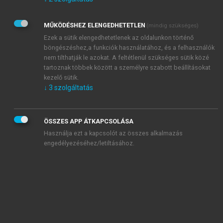
Kérek értesítést az Akadémiai Kiadó Zrt. újdonságairól,
akcióiról.
MŰKÖDÉSHEZ ELENGEDHETETLEN
(mindig szükséges)
Az
Adatkezelési tájékoztatóban
foglaltakat tudomásul
veszem és elfogadom.
Ezek a sütik elengedhetetlenek az oldalunkon történő
Az
Általános vásárlási feltételeket
, valamint a
szotar.net
és a
böngészéshez,a funkciók használatához, és a felhasználók
mersz.hu
oldalak licencszerződéseiben foglaltakat
nem tilthatják le azokat. A feltétlenül szükséges sütik közé
tudomásul veszem és elfogadom.
tartoznak többek között a személyre szabott beállításokat
kezelő sütik.
↓
3
szolgáltatás
KIPRÓBÁLOM
ÖSSZES APP ÁTKAPCSOLÁSA
Használja ezt a kapcsolót az összes alkalmazás
engedélyezéséhez/letiltásához.
MIÉRT ÉRDEMES A MERSZ ONLINE
OKOSKÖNYVTÁRAT HASZNÁLNI?