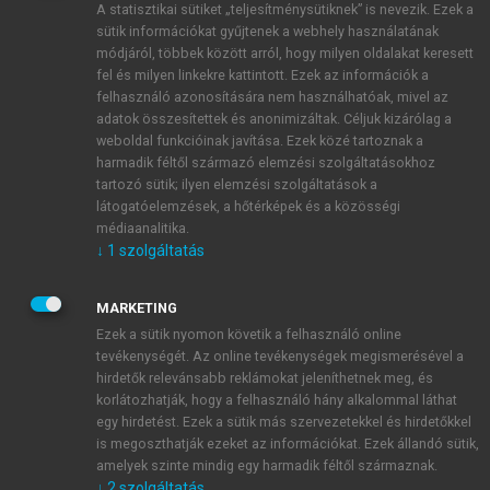
A statisztikai sütiket „teljesítménysütiknek” is nevezik. Ezek a
sütik információkat gyűjtenek a webhely használatának
módjáról, többek között arról, hogy milyen oldalakat keresett
ÚJ FIÓK LÉTREHOZÁSA
fel és milyen linkekre kattintott. Ezek az információk a
1 óra díjmentes hozzáférés
felhasználó azonosítására nem használhatóak, mivel az
adatok összesítettek és anonimizáltak. Céljuk kizárólag a
weboldal funkcióinak javítása. Ezek közé tartoznak a
E-MAIL-CÍM
harmadik féltől származó elemzési szolgáltatásokhoz
tartozó sütik; ilyen elemzési szolgáltatások a
látogatóelemzések, a hőtérképek és a közösségi
NÉV
médiaanalitika.
↓
1
szolgáltatás
JELSZÓ
MARKETING
Ezek a sütik nyomon követik a felhasználó online
tevékenységét. Az online tevékenységek megismerésével a
JELSZÓ ÚJRA
hirdetők relevánsabb reklámokat jeleníthetnek meg, és
korlátozhatják, hogy a felhasználó hány alkalommal láthat
egy hirdetést. Ezek a sütik más szervezetekkel és hirdetőkkel
is megoszthatják ezeket az információkat. Ezek állandó sütik,
Kérek értesítést a MeRSZ újdonságairól, akcióiról.
amelyek szinte mindig egy harmadik féltől származnak.
↓
2
szolgáltatás