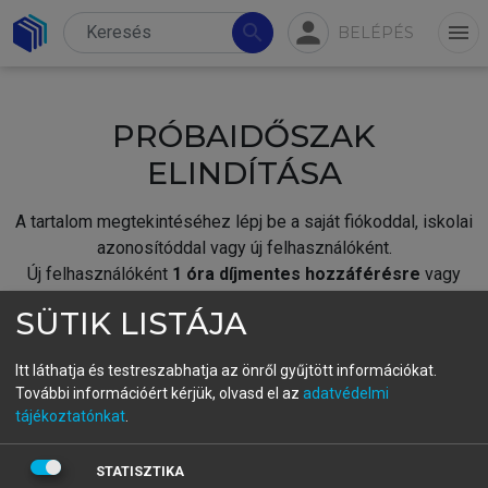
person
search
menu
BELÉPÉS
PRÓBAIDŐSZAK
ELINDÍTÁSA
A tartalom megtekintéséhez lépj be a saját fiókoddal, iskolai
azonosítóddal vagy új felhasználóként.
Új felhasználóként
1 óra díjmentes hozzáférésre
vagy
jogosult.
SÜTIK LISTÁJA
A próbaidőszak elindításához,
jelentkezz
be meglévő
fiókoddal,
vagy hozz létre új fiókot.
Itt láthatja és testreszabhatja az önről gyűjtött információkat.
További információért kérjük, olvasd el az
adatvédelmi
A regisztráció után a
próbaidőszak
automatikusan
elindul.
tájékoztatónkat
.
BELÉPÉS SAJÁT FIÓKKAL
STATISZTIKA