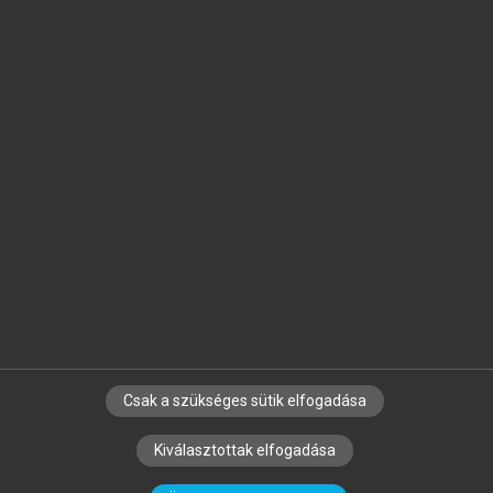
Jelöld meg a számodra fontos részeket, és
készíts
saját
jegyzeteket!
Egyéni előfizetéssel további
MeRSZ+ funkciókat
és
tartalmakat is elérhetsz.
Csak a szükséges sütik elfogadása
SZERZŐKNEK
CÉGEKNEK
KÖNYVTÁROSOKNAK
Kiválasztottak elfogadása
SZERKESZTÉSI ÉS LEKTORÁLÁSI ALAPELVEK