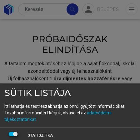
person
search
menu
BELÉPÉS
PRÓBAIDŐSZAK
ELINDÍTÁSA
A tartalom megtekintéséhez lépj be a saját fiókoddal, iskolai
azonosítóddal vagy új felhasználóként.
Új felhasználóként
1 óra díjmentes hozzáférésre
vagy
jogosult.
SÜTIK LISTÁJA
A próbaidőszak elindításához,
jelentkezz
be meglévő
fiókoddal,
vagy hozz létre új fiókot.
Itt láthatja és testreszabhatja az önről gyűjtött információkat.
További információért kérjük, olvasd el az
adatvédelmi
A regisztráció után a
próbaidőszak
automatikusan
elindul.
tájékoztatónkat
.
BELÉPÉS SAJÁT FIÓKKAL
STATISZTIKA