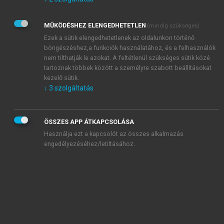
Kérek értesítést az Akadémiai Kiadó Zrt. újdonságairól,
akcióiról.
MŰKÖDÉSHEZ ELENGEDHETETLEN
(mindig szükséges)
Az
Adatkezelési tájékoztatóban
foglaltakat tudomásul
veszem és elfogadom.
Ezek a sütik elengedhetetlenek az oldalunkon történő
Az
Általános vásárlási feltételeket
, valamint a
szotar.net
és a
böngészéshez,a funkciók használatához, és a felhasználók
mersz.hu
oldalak licencszerződéseiben foglaltakat
nem tilthatják le azokat. A feltétlenül szükséges sütik közé
tudomásul veszem és elfogadom.
tartoznak többek között a személyre szabott beállításokat
kezelő sütik.
↓
3
szolgáltatás
KIPRÓBÁLOM
ÖSSZES APP ÁTKAPCSOLÁSA
Használja ezt a kapcsolót az összes alkalmazás
engedélyezéséhez/letiltásához.
MIÉRT ÉRDEMES A MERSZ ONLINE
OKOSKÖNYVTÁRAT HASZNÁLNI?