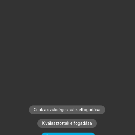
Jelöld meg a számodra fontos részeket, és
készíts
saját
jegyzeteket!
Egyéni előfizetéssel további
MeRSZ+ funkciókat
és
tartalmakat is elérhetsz.
Csak a szükséges sütik elfogadása
SZERZŐKNEK
CÉGEKNEK
KÖNYVTÁROSOKNAK
Kiválasztottak elfogadása
SZERKESZTÉSI ÉS LEKTORÁLÁSI ALAPELVEK