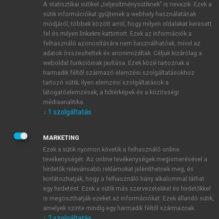
A statisztikai sütiket „teljesítménysütiknek” is nevezik. Ezek a
sütik információkat gyűjtenek a webhely használatának
módjáról, többek között arról, hogy milyen oldalakat keresett
ÚJ FIÓK LÉTREHOZÁSA
fel és milyen linkekre kattintott. Ezek az információk a
1 óra díjmentes hozzáférés
felhasználó azonosítására nem használhatóak, mivel az
adatok összesítettek és anonimizáltak. Céljuk kizárólag a
weboldal funkcióinak javítása. Ezek közé tartoznak a
E-MAIL-CÍM
harmadik féltől származó elemzési szolgáltatásokhoz
tartozó sütik; ilyen elemzési szolgáltatások a
látogatóelemzések, a hőtérképek és a közösségi
NÉV
médiaanalitika.
↓
1
szolgáltatás
JELSZÓ
MARKETING
Ezek a sütik nyomon követik a felhasználó online
tevékenységét. Az online tevékenységek megismerésével a
JELSZÓ ÚJRA
hirdetők relevánsabb reklámokat jeleníthetnek meg, és
korlátozhatják, hogy a felhasználó hány alkalommal láthat
egy hirdetést. Ezek a sütik más szervezetekkel és hirdetőkkel
is megoszthatják ezeket az információkat. Ezek állandó sütik,
Kérek értesítést a MeRSZ újdonságairól, akcióiról.
amelyek szinte mindig egy harmadik féltől származnak.
↓
2
szolgáltatás