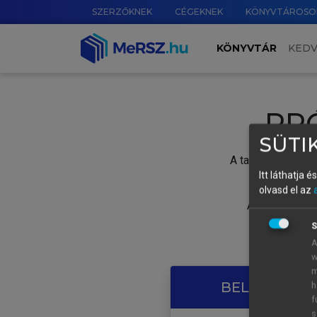
SZERZŐKNEK
CÉGEKNEK
KÖNYVTÁROSO
KÖNYVTÁR
KED
PR
SÜTIK
A tartalom megtek
Itt láthatja 
olvasd el az
A próbaidősza
S
A
w
m
BELÉPÉS SAJ
h
f
s