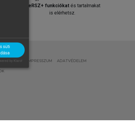
át
MeRSZ+ funkciókat
és tartalmakat
is elérhetsz.
 süti
adása
 IRÁNYELVEK
IMPRESSZUM
ADATVÉDELEM
ered by Klaro!
OK