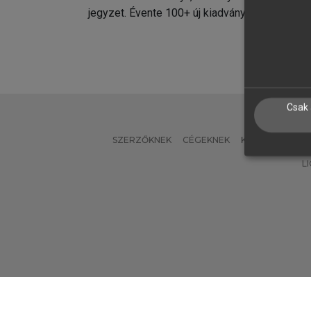
jegyzet. Évente 100+ új kiadvány.
kiadvá
Csak 
SZERZŐKNEK
CÉGEKNEK
KÖNYVTÁROSO
L
Verzió: 2.7.2