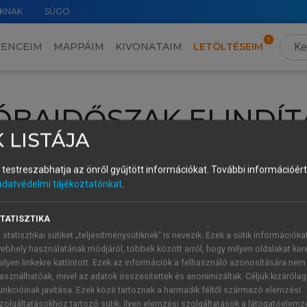
KNAK
SÚGÓ
VENCEIM
MAPPÁIM
KIVONATAIM
LETÖLTÉSEIM
ÓBAIDŐSZAK ELINDÍT
 LISTÁJA
intéséhez lépj be a saját fiókoddal, iskolai azonosítóddal vagy ú
és testreszabhatja az önről gyűjtött információkat.
További információért 
Új felhasználóként
1 óra díjmentes hozzáférésre
vagy jogosult
adatvédelmi tájékoztatónkat
.
k elindításához,
jelentkezz
be meglévő fiókoddal,
vagy hozz lé
A regisztráció után a
próbaidőszak
automatikusan
elindul.
TATISZTIKA
 statisztikai sütiket „teljesítménysütiknek” is nevezik. Ezek a sütik információka
ebhely használatának módjáról, többek között arról, hogy milyen oldalakat kere
ilyen linkekre kattintott. Ezek az információk a felhasználó azonosítására nem
ÚJ FIÓK 
ÁT FIÓKKAL
asználhatóak, mivel az adatok összesítettek és anonimizáltak. Céljuk kizáróla
1 óra díjme
unkcióinak javítása. Ezek közé tartoznak a harmadik féltől származó elemzési
zolgáltatásokhoz tartozó sütik; ilyen elemzési szolgáltatások a látogatóelemz