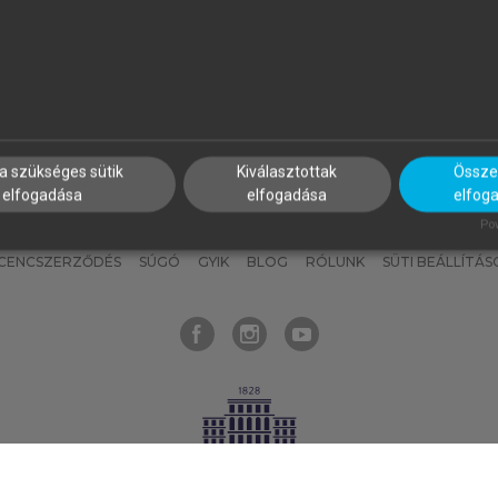
nyokat, hogy bármikor azonnal
részeket, és
készíts
saj
hozzájuk férhess!
jegyzeteket!
a szükséges sütik
Kiválasztottak
Összes
elfogadása
elfogadása
elfog
KNAK
SZERKESZTÉSI ÉS LEKTORÁLÁSI ALAPELVEK
MI – ÁLTALÁNOS
Pow
ICENCSZERZŐDÉS
SÚGÓ
GYIK
BLOG
RÓLUNK
SÜTI BEÁLLÍTÁS