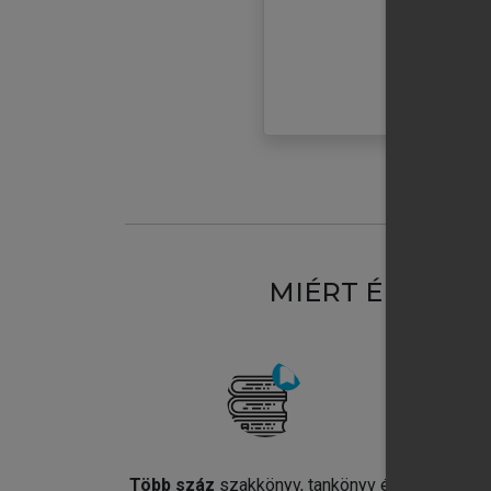
MIÉRT ÉRDEME
Több száz
szakkönyv, tankönyv és
Jel