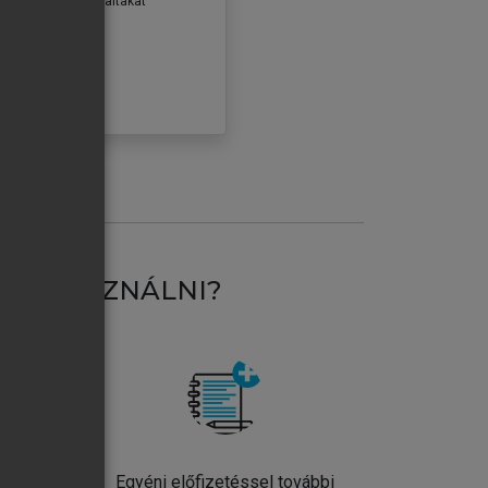
erződéseiben foglaltakat
ogadom.
ÓBÁLOM
AT HASZNÁLNI?
ntos
Egyéni előfizetéssel további