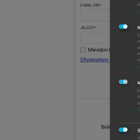
h
E-MAIL-CÍM
↓
JELSZÓ
E
m
a
Maradjon belépve
h
Elfelejtettem a jelszavamat
m
↓
BELÉ
M
E
h
t
↓
TANULÓ
Belépés intézmén
Ö
H