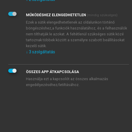
Kérek értesítést az Akadémiai Kiadó Zrt. újdonságairól,
akcióiról.
MŰKÖDÉSHEZ ELENGEDHETETLEN
(mindig szükséges)
Az
Adatkezelési tájékoztatóban
foglaltakat tudomásul
veszem és elfogadom.
Ezek a sütik elengedhetetlenek az oldalunkon történő
Az
Általános vásárlási feltételeket
, valamint a
szotar.net
és a
böngészéshez,a funkciók használatához, és a felhasználók
mersz.hu
oldalak licencszerződéseiben foglaltakat
nem tilthatják le azokat. A feltétlenül szükséges sütik közé
tudomásul veszem és elfogadom.
tartoznak többek között a személyre szabott beállításokat
kezelő sütik.
↓
3
szolgáltatás
KIPRÓBÁLOM
ÖSSZES APP ÁTKAPCSOLÁSA
Használja ezt a kapcsolót az összes alkalmazás
engedélyezéséhez/letiltásához.
MIÉRT ÉRDEMES A MERSZ ONLINE
OKOSKÖNYVTÁRAT HASZNÁLNI?