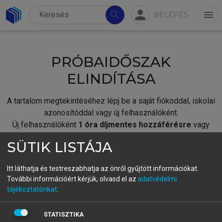
person
search
menu
BELÉPÉS
PRÓBAIDŐSZAK
ELINDÍTÁSA
A tartalom megtekintéséhez lépj be a saját fiókoddal, iskolai
azonosítóddal vagy új felhasználóként.
Új felhasználóként
1 óra díjmentes hozzáférésre
vagy
jogosult.
SÜTIK LISTÁJA
A próbaidőszak elindításához,
jelentkezz
be meglévő
fiókoddal,
vagy hozz létre új fiókot.
Itt láthatja és testreszabhatja az önről gyűjtött információkat.
További információért kérjük, olvasd el az
adatvédelmi
A regisztráció után a
próbaidőszak
automatikusan
elindul.
tájékoztatónkat
.
BELÉPÉS SAJÁT FIÓKKAL
STATISZTIKA