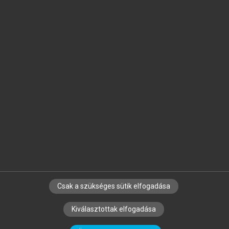
Jelöld meg a számodra fontos részeket, és
készíts
saját
jegyzeteket!
Egyéni előfizetéssel további
MeRSZ+ funkciókat
és
tartalmakat is elérhetsz.
Csak a szükséges sütik elfogadása
SZERZŐKNEK
CÉGEKNEK
KÖNYVTÁROSOKNAK
Kiválasztottak elfogadása
SZERKESZTÉSI ÉS LEKTORÁLÁSI ALAPELVEK