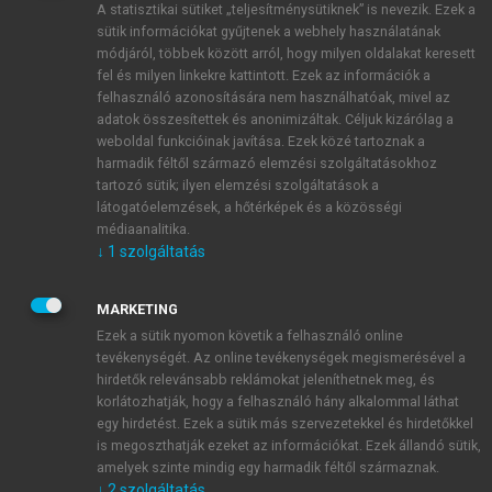
A statisztikai sütiket „teljesítménysütiknek” is nevezik. Ezek a
sütik információkat gyűjtenek a webhely használatának
módjáról, többek között arról, hogy milyen oldalakat keresett
ÚJ FIÓK LÉTREHOZÁSA
fel és milyen linkekre kattintott. Ezek az információk a
1 óra díjmentes hozzáférés
felhasználó azonosítására nem használhatóak, mivel az
adatok összesítettek és anonimizáltak. Céljuk kizárólag a
weboldal funkcióinak javítása. Ezek közé tartoznak a
E-MAIL-CÍM
harmadik féltől származó elemzési szolgáltatásokhoz
tartozó sütik; ilyen elemzési szolgáltatások a
látogatóelemzések, a hőtérképek és a közösségi
NÉV
médiaanalitika.
↓
1
szolgáltatás
JELSZÓ
MARKETING
Ezek a sütik nyomon követik a felhasználó online
tevékenységét. Az online tevékenységek megismerésével a
JELSZÓ ÚJRA
hirdetők relevánsabb reklámokat jeleníthetnek meg, és
korlátozhatják, hogy a felhasználó hány alkalommal láthat
egy hirdetést. Ezek a sütik más szervezetekkel és hirdetőkkel
is megoszthatják ezeket az információkat. Ezek állandó sütik,
Kérek értesítést a MeRSZ újdonságairól, akcióiról.
amelyek szinte mindig egy harmadik féltől származnak.
↓
2
szolgáltatás