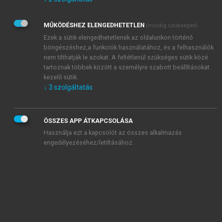
Kérek értesítést az Akadémiai Kiadó Zrt. újdonságairól,
akcióiról.
MŰKÖDÉSHEZ ELENGEDHETETLEN
(mindig szükséges)
Az
Adatkezelési tájékoztatóban
foglaltakat tudomásul
veszem és elfogadom.
Ezek a sütik elengedhetetlenek az oldalunkon történő
Az
Általános vásárlási feltételeket
, valamint a
szotar.net
és a
böngészéshez,a funkciók használatához, és a felhasználók
mersz.hu
oldalak licencszerződéseiben foglaltakat
nem tilthatják le azokat. A feltétlenül szükséges sütik közé
tudomásul veszem és elfogadom.
tartoznak többek között a személyre szabott beállításokat
kezelő sütik.
↓
3
szolgáltatás
KIPRÓBÁLOM
ÖSSZES APP ÁTKAPCSOLÁSA
Használja ezt a kapcsolót az összes alkalmazás
engedélyezéséhez/letiltásához.
MIÉRT ÉRDEMES A MERSZ ONLINE
OKOSKÖNYVTÁRAT HASZNÁLNI?