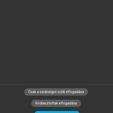
Jelöld meg a számodra fontos részeket, és
készíts
saját
jegyzeteket!
Egyéni előfizetéssel további
MeRSZ+ funkciókat
és
tartalmakat is elérhetsz.
Csak a szükséges sütik elfogadása
SZERZŐKNEK
CÉGEKNEK
KÖNYVTÁROSOKNAK
Kiválasztottak elfogadása
SZERKESZTÉSI ÉS LEKTORÁLÁSI ALAPELVEK