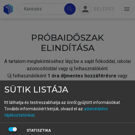
person
search
menu
BELÉPÉS
PRÓBAIDŐSZAK
ELINDÍTÁSA
A tartalom megtekintéséhez lépj be a saját fiókoddal, iskolai
azonosítóddal vagy új felhasználóként.
Új felhasználóként
1 óra díjmentes hozzáférésre
vagy
jogosult.
SÜTIK LISTÁJA
A próbaidőszak elindításához,
jelentkezz
be meglévő
fiókoddal,
vagy hozz létre új fiókot.
Itt láthatja és testreszabhatja az önről gyűjtött információkat.
További információért kérjük, olvasd el az
adatvédelmi
A regisztráció után a
próbaidőszak
automatikusan
elindul.
tájékoztatónkat
.
BELÉPÉS SAJÁT FIÓKKAL
STATISZTIKA