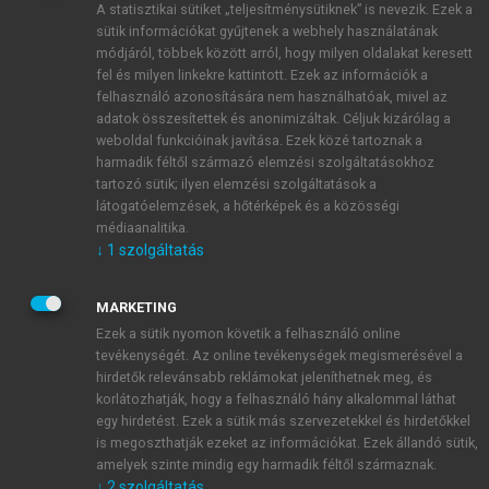
A statisztikai sütiket „teljesítménysütiknek” is nevezik. Ezek a
sütik információkat gyűjtenek a webhely használatának
módjáról, többek között arról, hogy milyen oldalakat keresett
ÚJ FIÓK LÉTREHOZÁSA
fel és milyen linkekre kattintott. Ezek az információk a
1 óra díjmentes hozzáférés
felhasználó azonosítására nem használhatóak, mivel az
adatok összesítettek és anonimizáltak. Céljuk kizárólag a
weboldal funkcióinak javítása. Ezek közé tartoznak a
E-MAIL-CÍM
harmadik féltől származó elemzési szolgáltatásokhoz
tartozó sütik; ilyen elemzési szolgáltatások a
látogatóelemzések, a hőtérképek és a közösségi
NÉV
médiaanalitika.
↓
1
szolgáltatás
JELSZÓ
MARKETING
Ezek a sütik nyomon követik a felhasználó online
tevékenységét. Az online tevékenységek megismerésével a
JELSZÓ ÚJRA
hirdetők relevánsabb reklámokat jeleníthetnek meg, és
korlátozhatják, hogy a felhasználó hány alkalommal láthat
egy hirdetést. Ezek a sütik más szervezetekkel és hirdetőkkel
is megoszthatják ezeket az információkat. Ezek állandó sütik,
Kérek értesítést a MeRSZ újdonságairól, akcióiról.
amelyek szinte mindig egy harmadik féltől származnak.
↓
2
szolgáltatás