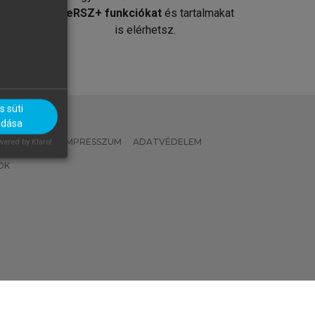
át
MeRSZ+ funkciókat
és tartalmakat
is elérhetsz.
 süti
adása
 IRÁNYELVEK
IMPRESSZUM
ADATVÉDELEM
ered by Klaro!
OK