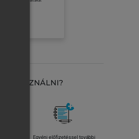
erződéseiben foglaltakat
ogadom.
ÓBÁLOM
AT HASZNÁLNI?
ntos
Egyéni előfizetéssel további