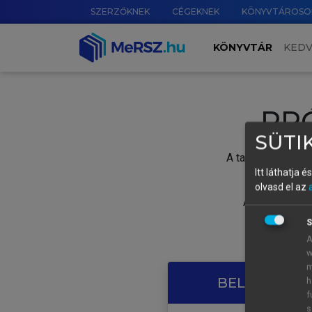
SZERZŐKNEK
CÉGEKNEK
KÖNYVTÁROSO
KÖNYVTÁR
KED
PR
SÜTIK
A tartalom megtek
Itt láthatja 
olvasd el az
A próbaidősza
S
A
w
m
BELÉPÉS SAJ
h
f
s