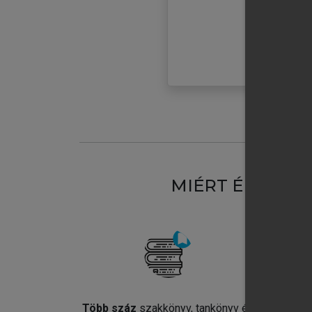
MIÉRT ÉRDEME
Több száz
szakkönyv, tankönyv és
Jel