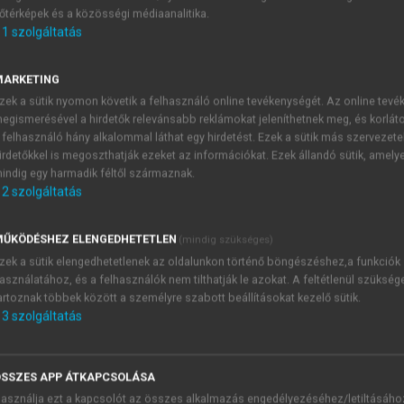
őtérképek és a közösségi médiaanalitika.
E-MAIL-CÍM
1
szolgáltatás
MARKETING
NÉV
zek a sütik nyomon követik a felhasználó online tevékenységét. Az online tev
egismerésével a hirdetők relevánsabb reklámokat jeleníthetnek meg, és korlát
 felhasználó hány alkalommal láthat egy hirdetést. Ezek a sütik más szervezete
JELSZÓ
irdetőkkel is megoszthatják ezeket az információkat. Ezek állandó sütik, amely
indig egy harmadik féltől származnak.
2
szolgáltatás
JELSZÓ ÚJRA
PÉS
ŰKÖDÉSHEZ ELENGEDHETETLEN
(mindig szükséges)
zek a sütik elengedhetetlenek az oldalunkon történő böngészéshez,a funkciók
asználatához, és a felhasználók nem tilthatják le azokat. A feltétlenül szükség
Kérek értesítést a MeRSZ új
artoznak többek között a személyre szabott beállításokat kezelő sütik.
Kérek értesítést az Akadémi
3
szolgáltatás
akcióiról.
 VAGY?
Az
Adatkezelési tájékozta
yi azonosítóval
veszem és elfogadom.
SSZES APP ÁTKAPCSOLÁSA
Az
Általános vásárlási felt
asználja ezt a kapcsolót az összes alkalmazás engedélyezéséhez/letiltásáho