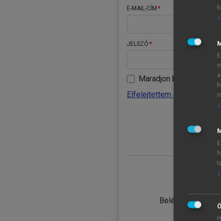
h
E-MAIL-CÍM
↓
JELSZÓ
E
m
a
Maradjon belépve
h
Elfelejtettem a jelszavamat
m
↓
BELÉ
M
E
h
t
↓
TANULÓ
Belépés intézmén
Ö
H