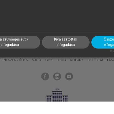
nyokat, hogy bármikor azonnal
részeket, és
készíts
saj
hozzájuk férhess!
jegyzeteket!
a szükséges sütik
Kiválasztottak
Összes
elfogadása
elfogadása
elfog
KNAK
SZERKESZTÉSI ÉS LEKTORÁLÁSI ALAPELVEK
MI – ÁLTALÁNOS
Pow
ICENCSZERZŐDÉS
SÚGÓ
GYIK
BLOG
RÓLUNK
SÜTI BEÁLLÍTÁS