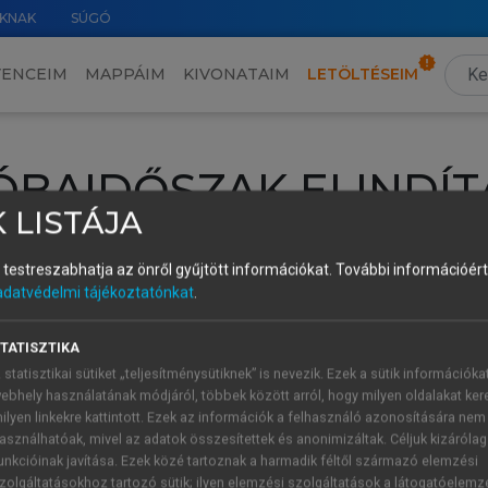
KNAK
SÚGÓ
VENCEIM
MAPPÁIM
KIVONATAIM
LETÖLTÉSEIM
ÓBAIDŐSZAK ELINDÍT
 LISTÁJA
intéséhez lépj be a saját fiókoddal, iskolai azonosítóddal vagy ú
és testreszabhatja az önről gyűjtött információkat.
További információért 
Új felhasználóként
1 óra díjmentes hozzáférésre
vagy jogosult
adatvédelmi tájékoztatónkat
.
k elindításához,
jelentkezz
be meglévő fiókoddal,
vagy hozz lé
A regisztráció után a
próbaidőszak
automatikusan
elindul.
TATISZTIKA
 statisztikai sütiket „teljesítménysütiknek” is nevezik. Ezek a sütik információka
ebhely használatának módjáról, többek között arról, hogy milyen oldalakat kere
ilyen linkekre kattintott. Ezek az információk a felhasználó azonosítására nem
ÚJ FIÓK 
ÁT FIÓKKAL
asználhatóak, mivel az adatok összesítettek és anonimizáltak. Céljuk kizáróla
1 óra díjme
unkcióinak javítása. Ezek közé tartoznak a harmadik féltől származó elemzési
zolgáltatásokhoz tartozó sütik; ilyen elemzési szolgáltatások a látogatóelemz