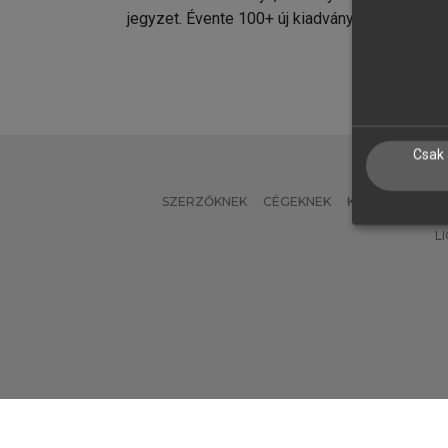
jegyzet. Évente 100+ új kiadvány.
kiadvá
Csak 
SZERZŐKNEK
CÉGEKNEK
KÖNYVTÁROSO
L
Verzió: 2.7.2